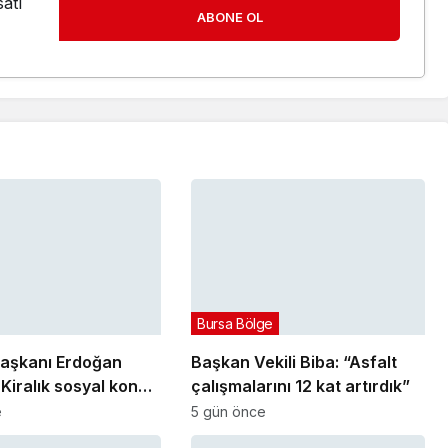
atı
ABONE OL
Bursa Bölge
aşkanı Erdoğan
Başkan Vekili Biba: “Asfalt
Kiralık sosyal konut
çalışmalarını 12 kat artırdık”
ylülde başlıyor
e
5 gün önce