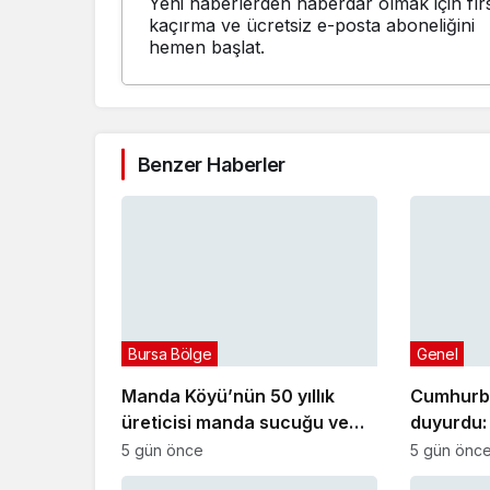
Yeni haberlerden haberdar olmak için fırs
kaçırma ve ücretsiz e-posta aboneliğini
hemen başlat.
Benzer Haberler
Bursa Bölge
Genel
Manda Köyü’nün 50 yıllık
Cumhurb
üreticisi manda sucuğu ve
duyurdu: 
yoğurduyla fark oluşturdu
projesi e
5 gün önce
5 gün önc