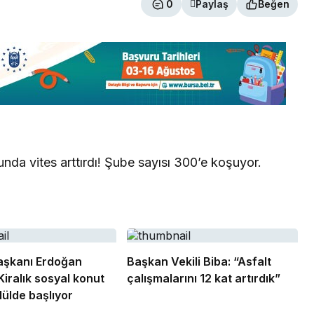
0
Paylaş
Beğen
unda vites arttırdı! Şube sayısı 300’e koşuyor.
şkanı Erdoğan
Başkan Vekili Biba: “Asfalt
Kiralık sosyal konut
çalışmalarını 12 kat artırdık”
lülde başlıyor