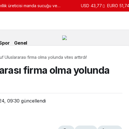
llık üreticisi manda sucuğu ve
USD
43,77
EURO
51,7
turdu
Spor
Genel
f Uluslararası firma olma yolunda vites arttırdı!
arası firma olma yolunda
24, 09:30
güncellendi