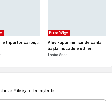
ge
Bursa Bölge
le triportör çarpıştı:
Alev kapanının içinde canla
başla mücadele ettiler:
ce
1 hafta önce
 alanlar
*
ile işaretlenmişlerdir