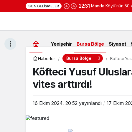
22:31
Manda Köyü’nün 50 yı
SON GELIŞMELER
yoğurduyla fark oluş
Yenişehir
Bursa Bölge
Siyaset
Bursa Bölge
Haberler
Köfteci Yusu
Köfteci Yusuf Uluslar
vites arttırdı!
16 Ekim 2024, 20:52
yayınlandı
17 Ekim 20