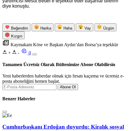
yardımcısı Mesut Bedel’e teşekkür eder başarılar dilerim “
diye konuştu.
Beğendim
Harika
Haha
Vay
Üzgün
Kızgın
Kaymakam Köse ve Başkan Aydın’dan Borsa’ya teşekkür
+
-
0
Tamamen Ücretsiz Olarak Bültenimize Abone Olabilirsin
Yeni haberlerden haberdar olmak için fırsatı kaçırma ve ücretsiz e-
posta aboneliğini hemen başlat.
Abone Ol
Benzer Haberler
Cumhurbaşkanı Erdoğan duyurdu: Kiralık sosyal