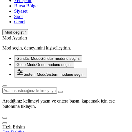
Yenişehir
Bursa Bölge
Siyaset
Spor
Genel
Mod değiştir
Mod Ayarları
Mod seçin, deneyimini kişiselleştirin.
Gündüz Modu
Gündüz modunu seçin.
Gece Modu
Gece modunu seçin.
Sistem Modu
Sistem modunu seçin.
Aradığınız kelimeyi yazın ve entera basın, kapatmak için esc
butonuna tıklayın.
Hızlı Erişim