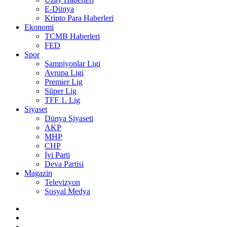
E-Dünya
Kripto Para Haberleri
Ekonomi
TCMB Haberleri
FED
Spor
Şampiyonlar Ligi
Avrupa Ligi
Premier Lig
Süper Lig
TFF 1. Lig
Siyaset
Dünya Siyaseti
AKP
MHP
CHP
İyi Parti
Deva Partisi
Magazin
Televizyon
Sosyal Medya