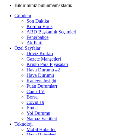
Bildiriminiz bulunmamaktadır.
Gündem
Son Dakika
Korona Virüs
ABD Başkanlık Seçimleri
Fenerbahçe
Ak Parti
Özel Sayfalar
Döviz Kurları
Gazete Manşetleri
Kripto Para Piyasaları
Hava Durumu #2
Hava Durumu
Kanews Insight
Puan Durumları
Canlı TV
Borsa
Covid 19
Emtia
Yol Durumu
Namaz Vakitleri
Teknoloji
Mobil Haberler
Uzay Haberleri