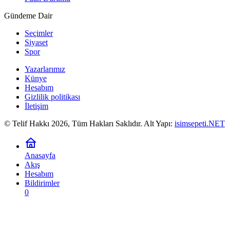
Gündeme Dair
Seçimler
Siyaset
Spor
Yazarlarımız
Künye
Hesabım
Gizlilik politikası
İletişim
© Telif Hakkı 2026, Tüm Hakları Saklıdır. Alt Yapı:
isimsepeti.NET
Anasayfa
Akış
Hesabım
Bildirimler
0