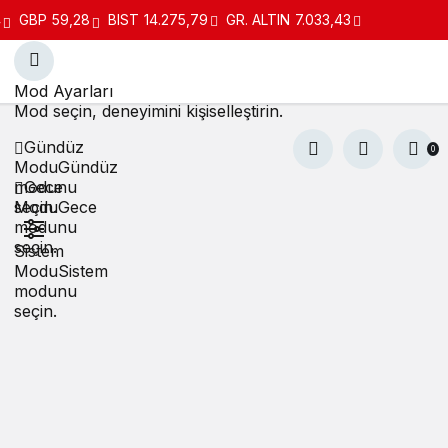
4
GBP
59,28
BIST
14.275,79
GR. ALTIN
7.033,43
Mod Ayarları
Mod seçin, deneyimini kişiselleştirin.
Gündüz
0
Modu
Gündüz
modunu
Gece
seçin.
Modu
Gece
modunu
seçin.
Sistem
Modu
Sistem
modunu
seçin.