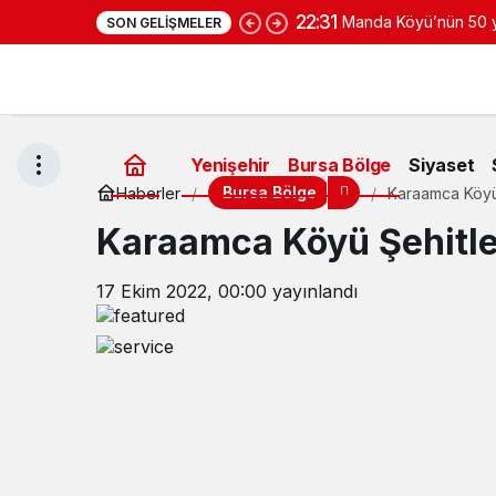
22:31
Manda Köyü’nün 50 yı
SON GELIŞMELER
yoğurduyla fark oluş
Yenişehir
Bursa Bölge
Siyaset
Bursa Bölge
Haberler
Karaamca Köyü 
Karaamca Köyü Şehitle
17 Ekim 2022, 00:00
yayınlandı