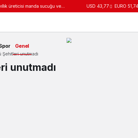
llık üreticisi manda sucuğu ve
USD
43,77
EURO
51,7
turdu
Spor
Genel
Şehitleri unutmadı
ri unutmadı