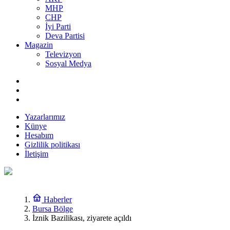
MHP
CHP
İyi Parti
Deva Partisi
Magazin
Televizyon
Sosyal Medya
Yazarlarımız
Künye
Hesabım
Gizlilik politikası
İletişim
Haberler
Bursa Bölge
İznik Bazilikası, ziyarete açıldı