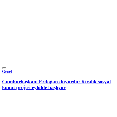
Genel
Cumhurbaşkanı Erdoğan duyurdu: Kiralık sosyal
konut projesi eylülde başlıyor