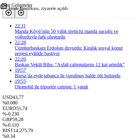
Son Gelişmeler
İznik Bazilikası, ziyarete açıldı
+
-
0
22:31
Paylaş
Manda Köyü’nün 50 yıllık üreticisi manda sucuğu ve
yoğurduyla fark oluşturdu
22:28
Cumhurbaşkanı Erdoğan duyurdu: Kiralık sosyal konut
projesi eylülde başlıyor
22:20
Başkan Vekili Biba: “Asfalt çalışmalarını 12 kat artırdık”
19:57
Bursa’da evde tabanca ile vurulmuş halde ölü bulundu
19:55
Otomobil ile triportör çarpıştı: 1 yaralı
USD
43,77
%0.080
EURO
51,74
%-0.230
GBP
59,28
%-0.110
BIST
14.275,79
%0.34