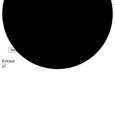
Yorumunuz
*
0
/30 karakter
Ad
*
E-Posta
*
Bir dahaki sefere yorum yaptığımda kullanılmak üzere adımı, e-posta adresimi ve
web site adresimi bu tarayıcıya kaydet.
Yorum Gönder
Reklam