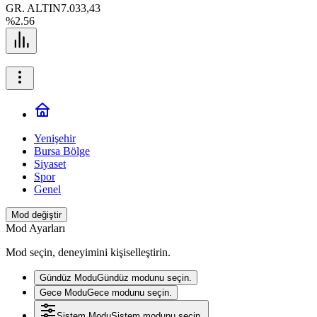
GR. ALTIN
7.033,43
%2.56
Yenişehir
Bursa Bölge
Siyaset
Spor
Genel
Mod değiştir
Mod Ayarları
Mod seçin, deneyimini kişiselleştirin.
Gündüz Modu
Gündüz modunu seçin.
Gece Modu
Gece modunu seçin.
Sistem Modu
Sistem modunu seçin.