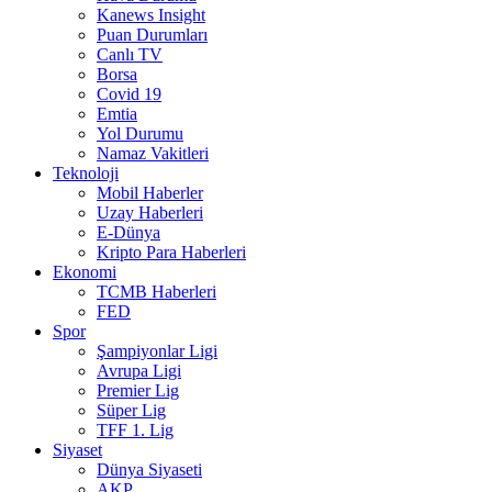
Kanews Insight
Puan Durumları
Canlı TV
Borsa
Covid 19
Emtia
Yol Durumu
Namaz Vakitleri
Teknoloji
Mobil Haberler
Uzay Haberleri
E-Dünya
Kripto Para Haberleri
Ekonomi
TCMB Haberleri
FED
Spor
Şampiyonlar Ligi
Avrupa Ligi
Premier Lig
Süper Lig
TFF 1. Lig
Siyaset
Dünya Siyaseti
AKP