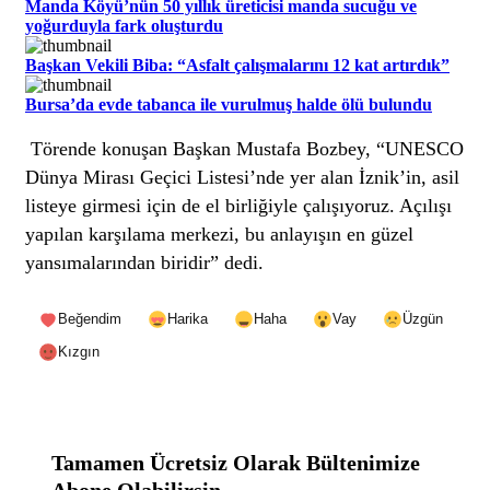
Manda Köyü’nün 50 yıllık üreticisi manda sucuğu ve
yoğurduyla fark oluşturdu
Başkan Vekili Biba: “Asfalt çalışmalarını 12 kat artırdık”
Bursa’da evde tabanca ile vurulmuş halde ölü bulundu
Törende konuşan Başkan Mustafa Bozbey, “UNESCO
Dünya Mirası Geçici Listesi’nde yer alan İznik’in, asil
listeye girmesi için de el birliğiyle çalışıyoruz. Açılışı
yapılan karşılama merkezi, bu anlayışın en güzel
yansımalarından biridir” dedi.
Beğendim
Harika
Haha
Vay
Üzgün
Kızgın
Tamamen Ücretsiz Olarak Bültenimize