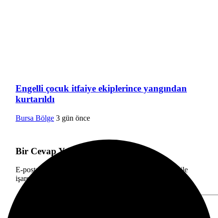
Engelli çocuk itfaiye ekiplerince yangından
kurtarıldı
Bursa Bölge
3 gün önce
Bir Cevap Yaz
E-posta adresiniz yayınlanmayacak.
Gerekli alanlar
*
ile
işaretlenmişlerdir