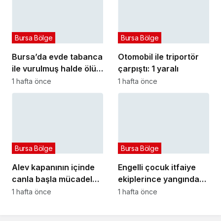
Bursa Bölge
Bursa Bölge
Bursa’da evde tabanca
Otomobil ile triportör
ile vurulmuş halde ölü
çarpıştı: 1 yaralı
bulundu
1 hafta önce
1 hafta önce
Bursa Bölge
Bursa Bölge
Alev kapanının içinde
Engelli çocuk itfaiye
canla başla mücadele
ekiplerince yangından
ettiler:
kurtarıldı
1 hafta önce
1 hafta önce