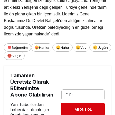
esnafımıza bölgemize büyük katkı sağlayacak. Yenişehir
artık eski Yenişehir değil gelişen Türkiye genelinde tarımı
ile ön plana çıkan bir ilçemizdir. Liderimiz Genel
Başkanımız Dr. Devlet Bahçeli’den aldığımız talimatlar
doğrultusunda, Üretken belediyeciliğin en güzel örneği
ilçemizde yaşanmaktadır” dedi.
Beğendim
Harika
Haha
Vay
Üzgün
Kızgın
Tamamen
Ücretsiz Olarak
Bültenimize
Abone Olabilirsin
Yeni haberlerden
haberdar olmak için
ABONE OL
fırsatı kaçırma ve