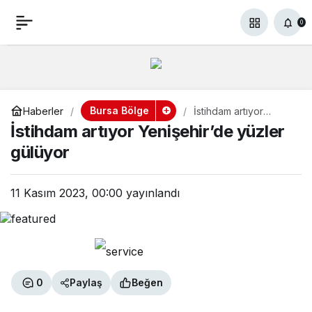
İstihdam artıyor
+
-
0
Paylaş
0
Yenişehir’de yüzler
gülüyor
Bursa Bölge
Haberler
İstihdam artıyor
Yenişehir’de yüzler
İstihdam artıyor Yenişehir’de yüzler
gülüyor
gülüyor
11 Kasım 2023, 00:00
yayınlandı
0
Paylaş
Beğen