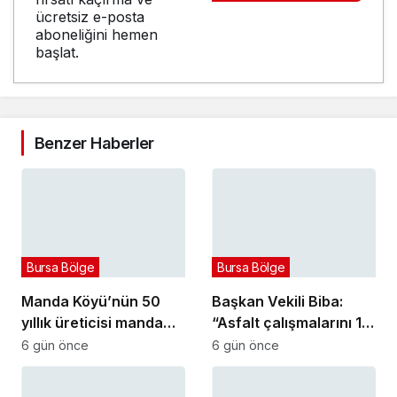
ücretsiz e-posta
aboneliğini hemen
başlat.
Benzer Haberler
Bursa Bölge
Bursa Bölge
Manda Köyü’nün 50
Başkan Vekili Biba:
yıllık üreticisi manda
“Asfalt çalışmalarını 12
sucuğu ve yoğurduyla
kat artırdık”
6 gün önce
6 gün önce
fark oluşturdu