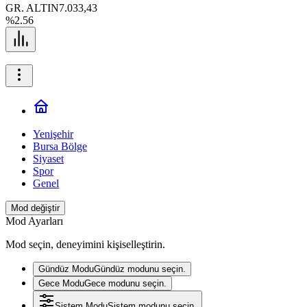
GR. ALTIN
7.033,43
%2.56
Yenişehir
Bursa Bölge
Siyaset
Spor
Genel
Mod değiştir
Mod Ayarları
Mod seçin, deneyimini kişiselleştirin.
Gündüz Modu
Gündüz modunu seçin.
Gece Modu
Gece modunu seçin.
Sistem Modu
Sistem modunu seçin.