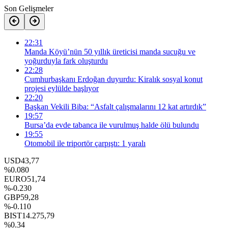
Son Gelişmeler
22:31
Manda Köyü’nün 50 yıllık üreticisi manda sucuğu ve
yoğurduyla fark oluşturdu
22:28
Cumhurbaşkanı Erdoğan duyurdu: Kiralık sosyal konut
projesi eylülde başlıyor
22:20
Başkan Vekili Biba: “Asfalt çalışmalarını 12 kat artırdık”
19:57
Bursa’da evde tabanca ile vurulmuş halde ölü bulundu
19:55
Otomobil ile triportör çarpıştı: 1 yaralı
USD
43,77
%0.080
EURO
51,74
%-0.230
GBP
59,28
%-0.110
BIST
14.275,79
%0.34