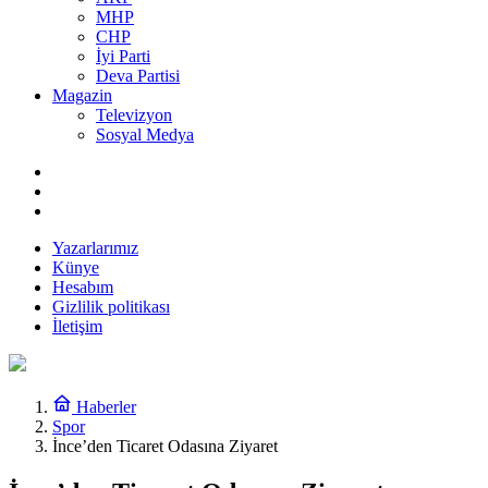
MHP
CHP
İyi Parti
Deva Partisi
Magazin
Televizyon
Sosyal Medya
Yazarlarımız
Künye
Hesabım
Gizlilik politikası
İletişim
Haberler
Spor
İnce’den Ticaret Odasına Ziyaret