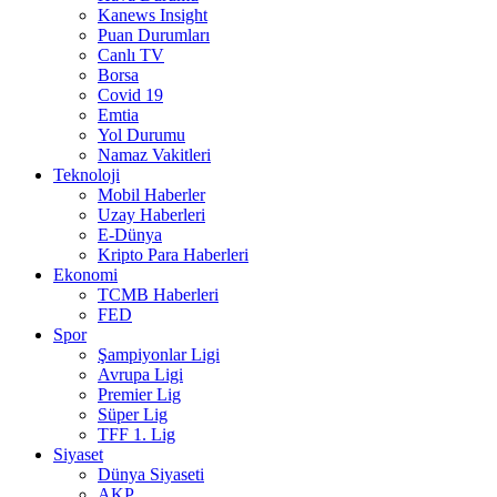
Kanews Insight
Puan Durumları
Canlı TV
Borsa
Covid 19
Emtia
Yol Durumu
Namaz Vakitleri
Teknoloji
Mobil Haberler
Uzay Haberleri
E-Dünya
Kripto Para Haberleri
Ekonomi
TCMB Haberleri
FED
Spor
Şampiyonlar Ligi
Avrupa Ligi
Premier Lig
Süper Lig
TFF 1. Lig
Siyaset
Dünya Siyaseti
AKP