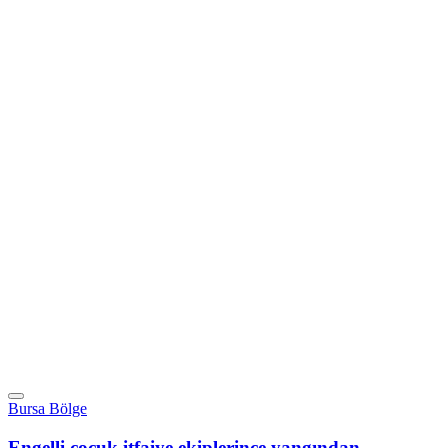
Bursa Bölge
Engelli çocuk itfaiye ekiplerince yangından