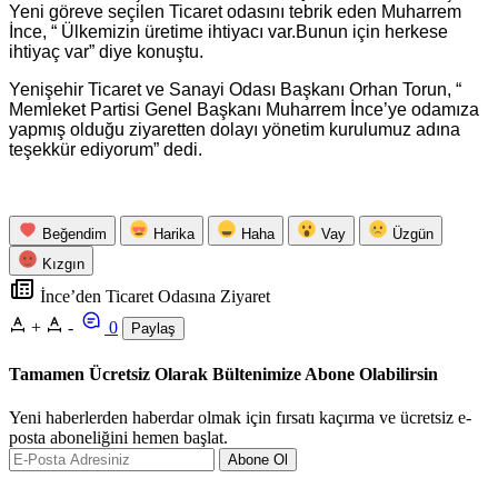
Yeni göreve seçilen Ticaret odasını tebrik eden Muharrem
İnce, “ Ülkemizin üretime ihtiyacı var.Bunun için herkese
ihtiyaç var” diye konuştu.
Yenişehir Ticaret ve Sanayi Odası Başkanı Orhan Torun, “
Memleket Partisi Genel Başkanı Muharrem İnce’ye odamıza
yapmış olduğu ziyaretten dolayı yönetim kurulumuz adına
teşekkür ediyorum” dedi.
Beğendim
Harika
Haha
Vay
Üzgün
Kızgın
İnce’den Ticaret Odasına Ziyaret
+
-
0
Paylaş
Tamamen Ücretsiz Olarak Bültenimize Abone Olabilirsin
Yeni haberlerden haberdar olmak için fırsatı kaçırma ve ücretsiz e-
posta aboneliğini hemen başlat.
Abone Ol