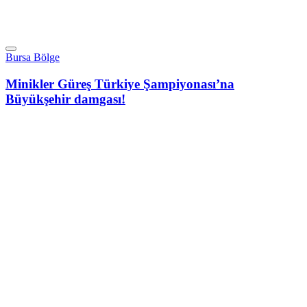
Bursa Bölge
Minikler Güreş Türkiye Şampiyonası’na
Büyükşehir damgası!