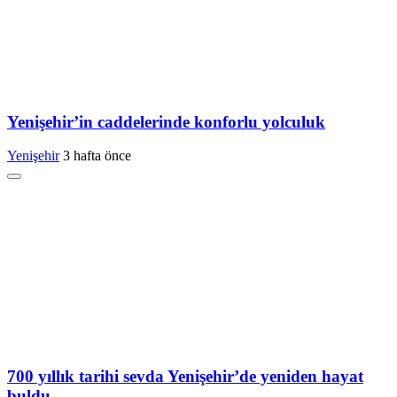
Yenişehir’in caddelerinde konforlu yolculuk
Yenişehir
3 hafta önce
700 yıllık tarihi sevda Yenişehir’de yeniden hayat
buldu