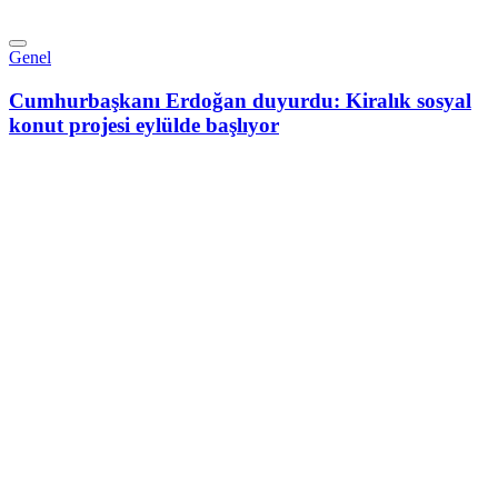
Genel
Cumhurbaşkanı Erdoğan duyurdu: Kiralık sosyal
konut projesi eylülde başlıyor