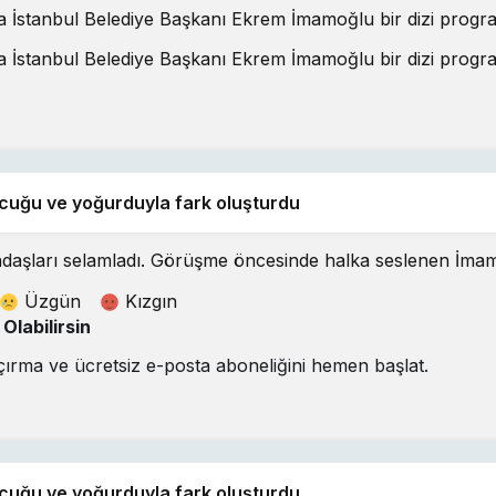
a İstanbul Belediye Başkanı Ekrem İmamoğlu bir dizi program
a İstanbul Belediye Başkanı Ekrem İmamoğlu bir dizi program
ucuğu ve yoğurduyla fark oluşturdu
ları selamladı. Görüşme öncesinde halka seslenen İmamoğlu,
Üzgün
Kızgın
labilirsin
çırma ve ücretsiz e-posta aboneliğini hemen başlat.
ucuğu ve yoğurduyla fark oluşturdu