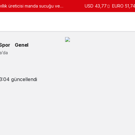
USD
43,77
EURO
51,7
turdu
Spor
Genel
a’da
3:04
güncellendi