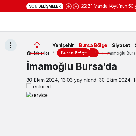
SON GELIŞMELER
yoğurduyla fark oluş
Yenişehir
Bursa Bölge
Siyaset
Bursa Bölge
Haberler
İmamoğlu Burs
İmamoğlu Bursa’da
30 Ekim 2024, 13:03
yayınlandı
30 Ekim 2024, 1