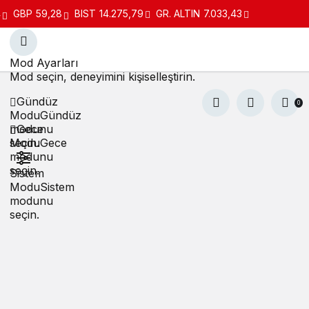
4
GBP
59,28
BIST
14.275,79
GR. ALTIN
7.033,43
Mod Ayarları
Mod seçin, deneyimini kişiselleştirin.
Gündüz
0
Modu
Gündüz
modunu
Gece
seçin.
Modu
Gece
modunu
seçin.
Sistem
Modu
Sistem
modunu
seçin.