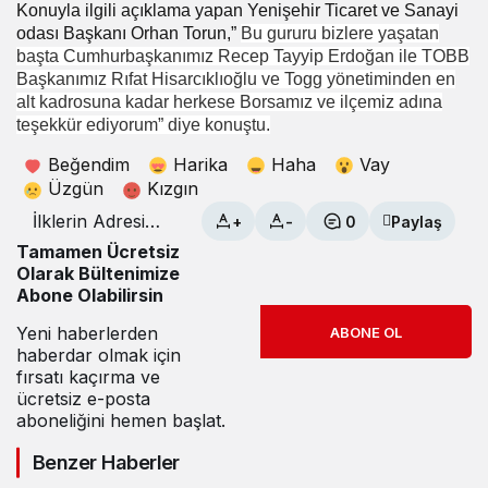
Konuyla ilgili açıklama yapan
Yenişehir Ticaret ve Sanayi
odası Başkanı Orhan Torun,”
Bu gururu bizlere yaşatan
başta Cumhurbaşkanımız Recep Tayyip Erdoğan ile TOBB
Başkanımız Rıfat Hisarcıklıoğlu ve Togg yönetiminden en
alt kadrosuna kadar herkese Borsamız ve ilçemiz adına
teşekkür ediyorum” diye konuştu.
Beğendim
Harika
Haha
Vay
Üzgün
Kızgın
İlklerin Adresi
+
-
0
Paylaş
YTSO TOGG’u
Tamamen Ücretsiz
bünyesine kattı
Olarak Bültenimize
Abone Olabilirsin
Yeni haberlerden
ABONE OL
haberdar olmak için
fırsatı kaçırma ve
ücretsiz e-posta
aboneliğini hemen başlat.
Benzer Haberler