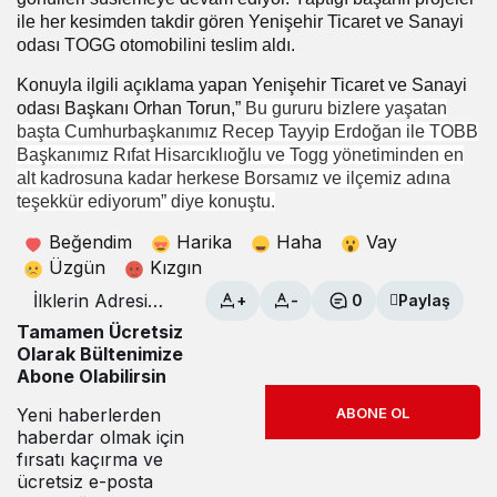
ile her kesimden takdir gören Yenişehir Ticaret ve Sanayi
odası TOGG otomobilini teslim aldı.
Konuyla ilgili açıklama yapan
Yenişehir Ticaret ve Sanayi
odası Başkanı Orhan Torun,”
Bu gururu bizlere yaşatan
başta Cumhurbaşkanımız Recep Tayyip Erdoğan ile TOBB
Başkanımız Rıfat Hisarcıklıoğlu ve Togg yönetiminden en
alt kadrosuna kadar herkese Borsamız ve ilçemiz adına
teşekkür ediyorum” diye konuştu.
Beğendim
Harika
Haha
Vay
Üzgün
Kızgın
İlklerin Adresi
+
-
0
Paylaş
YTSO TOGG’u
Tamamen Ücretsiz
bünyesine kattı
Olarak Bültenimize
Abone Olabilirsin
Yeni haberlerden
ABONE OL
haberdar olmak için
fırsatı kaçırma ve
ücretsiz e-posta