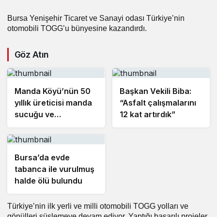
Bursa Yenişehir Ticaret ve Sanayi odası Türkiye’nin
otomobili TOGG’u bünyesine kazandırdı.
Göz Atın
Manda Köyü’nün 50
Başkan Vekili Biba:
yıllık üreticisi manda
“Asfalt çalışmalarını
sucuğu ve
12 kat artırdık”
yoğurduyla fark
oluşturdu
Bursa’da evde
tabanca ile vurulmuş
halde ölü bulundu
Türkiye’nin ilk yerli ve milli otomobili TOGG yolları ve
gönülleri süslemeye devam ediyor. Yaptığı başarılı projeler