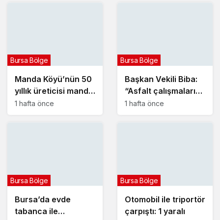
Bursa Bölge
Bursa Bölge
Manda Köyü’nün 50
Başkan Vekili Biba:
yıllık üreticisi manda
“Asfalt çalışmalarını
sucuğu ve
12 kat artırdık”
1 hafta önce
1 hafta önce
yoğurduyla fark
oluşturdu
Bursa Bölge
Bursa Bölge
Bursa’da evde
Otomobil ile triportör
tabanca ile
çarpıştı: 1 yaralı