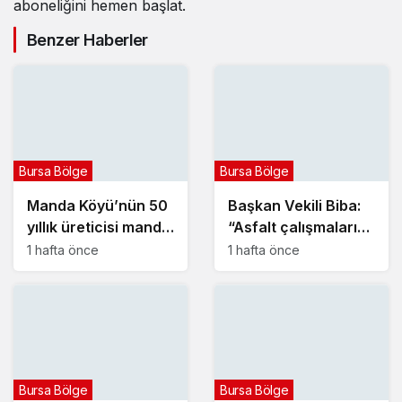
aboneliğini hemen başlat.
Benzer Haberler
Bursa Bölge
Bursa Bölge
Manda Köyü’nün 50
Başkan Vekili Biba:
yıllık üreticisi manda
“Asfalt çalışmalarını
sucuğu ve
12 kat artırdık”
1 hafta önce
1 hafta önce
yoğurduyla fark
oluşturdu
Bursa Bölge
Bursa Bölge