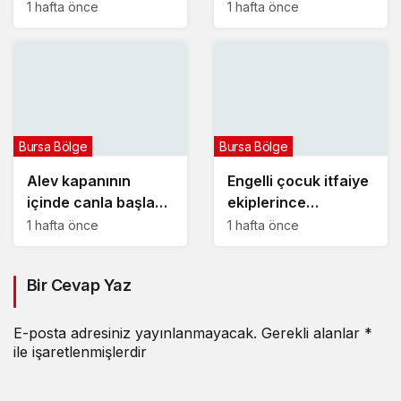
vurulmuş halde ölü
1 hafta önce
1 hafta önce
bulundu
Bursa Bölge
Bursa Bölge
Alev kapanının
Engelli çocuk itfaiye
içinde canla başla
ekiplerince
mücadele ettiler:
yangından kurtarıldı
1 hafta önce
1 hafta önce
Bir Cevap Yaz
E-posta adresiniz yayınlanmayacak.
Gerekli alanlar
*
ile işaretlenmişlerdir