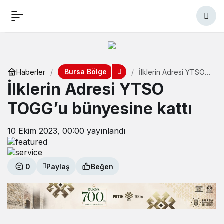
Bursa Bölge
Haberler
İlklerin Adresi YTSO
TOGG’u bünyesine
İlklerin Adresi YTSO
kattı
TOGG’u bünyesine kattı
10 Ekim 2023, 00:00
yayınlandı
0
Paylaş
Beğen