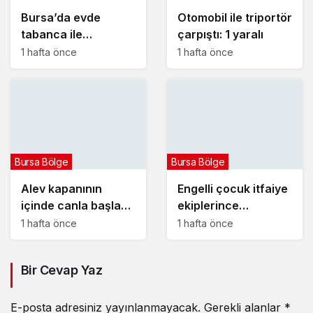
Bursa’da evde
Otomobil ile triportör
tabanca ile
çarpıştı: 1 yaralı
vurulmuş halde ölü
1 hafta önce
1 hafta önce
bulundu
Bursa Bölge
Bursa Bölge
Alev kapanının
Engelli çocuk itfaiye
içinde canla başla
ekiplerince
mücadele ettiler:
yangından kurtarıldı
1 hafta önce
1 hafta önce
Bir Cevap Yaz
E-posta adresiniz yayınlanmayacak.
Gerekli alanlar
*