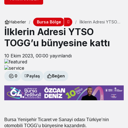
Bursa Bölge
Haberler
İlklerin Adresi YTSO
TOGG’u bünyesine
İlklerin Adresi YTSO
kattı
TOGG’u bünyesine kattı
10 Ekim 2023, 00:00
yayınlandı
0
Paylaş
Beğen
Bursa Yenişehir Ticaret ve Sanayi odası Türkiye’nin
otomobili TOGG’u bünyesine kazandırdı.