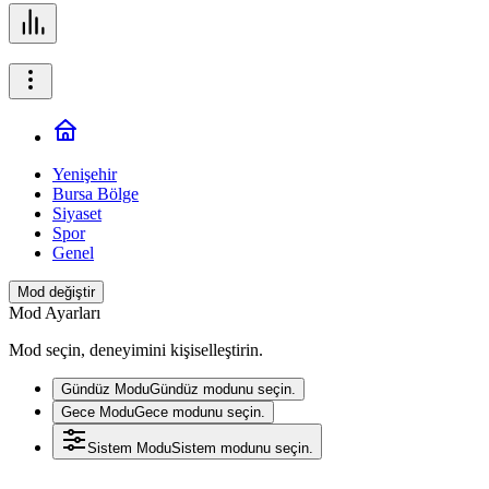
Yenişehir
Bursa Bölge
Siyaset
Spor
Genel
Mod değiştir
Mod Ayarları
Mod seçin, deneyimini kişiselleştirin.
Gündüz Modu
Gündüz modunu seçin.
Gece Modu
Gece modunu seçin.
Sistem Modu
Sistem modunu seçin.