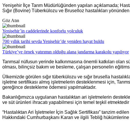
Yenişehir İlçe Tarım Müdürlüğünden yapılan açıklamada; Hastal
Sığır (Bovine) Tüberkülozu ve Bruselloz hastalıkları yönünden 
Göz Atın
Yenişehir’in caddelerinde konforlu yolculuk
700 yıllık tarihi sevda Yenişehir’de yeniden hayat buldu
Türkiye’ye örnek yatırımın olduğu alana jandarma karakolu yapılıyor
Tarımsal nüfusun yerinde kalkınmasına önemli katkıları olan süt sı
olması, bilinçsiz bakım ve besleme, çalışan personelin eğiti
Ülkemizde görülen sığır tüberkülozu ve sığır brusella hastalıkl
işletme sertifikası almış işletmelerin desteklenmesi için, Ta
gereğince destekleme ödemesi yapılmaktadır.
Bakanlığımızca uygulanan hastalıktan ari işletmelerin desteklen
ve süt ürünleri ihracatı yapabilmesi için temel teşkil etmektedir
“Hastalıktan Ari İşletmeler İçin Sağlık Sertifikası” tanzim edil
Hakkındaki Cumhurbaşkanı Kararı ve ilgili Tebliğ hükümlerine