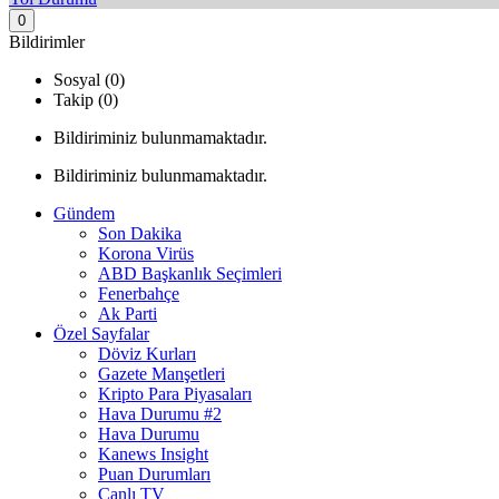
0
Bildirimler
Sosyal (0)
Takip (0)
Bildiriminiz bulunmamaktadır.
Bildiriminiz bulunmamaktadır.
Gündem
Son Dakika
Korona Virüs
ABD Başkanlık Seçimleri
Fenerbahçe
Ak Parti
Özel Sayfalar
Döviz Kurları
Gazete Manşetleri
Kripto Para Piyasaları
Hava Durumu #2
Hava Durumu
Kanews Insight
Puan Durumları
Canlı TV