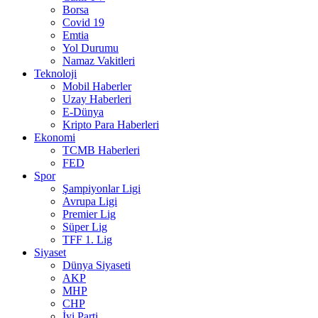
Borsa
Covid 19
Emtia
Yol Durumu
Namaz Vakitleri
Teknoloji
Mobil Haberler
Uzay Haberleri
E-Dünya
Kripto Para Haberleri
Ekonomi
TCMB Haberleri
FED
Spor
Şampiyonlar Ligi
Avrupa Ligi
Premier Lig
Süper Lig
TFF 1. Lig
Siyaset
Dünya Siyaseti
AKP
MHP
CHP
İyi Parti