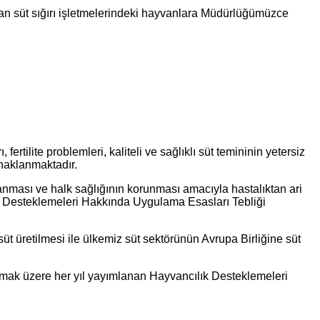
nan süt sığırı işletmelerindeki hayvanlara Müdürlüğümüzce
ertilite problemleri, kaliteli ve sağlıklı süt temininin yetersiz
naklanmaktadır.
lanması ve halk sağlığının korunması amacıyla hastalıktan ari
ık Desteklemeleri Hakkında Uygulama Esasları Tebliği
üt üretilmesi ile ülkemiz süt sektörünün Avrupa Birliğine süt
z olmak üzere her yıl yayımlanan Hayvancılık Desteklemeleri