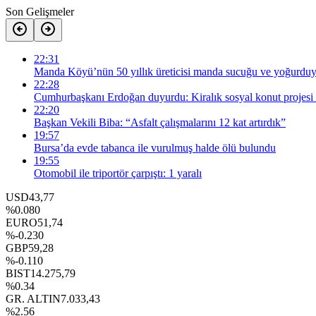
Son Gelişmeler
22:31
Manda Köyü’nün 50 yıllık üreticisi manda sucuğu ve yoğurduyl
22:28
Cumhurbaşkanı Erdoğan duyurdu: Kiralık sosyal konut projesi 
22:20
Başkan Vekili Biba: “Asfalt çalışmalarını 12 kat artırdık”
19:57
Bursa’da evde tabanca ile vurulmuş halde ölü bulundu
19:55
Otomobil ile triportör çarpıştı: 1 yaralı
USD
43,77
%0.080
EURO
51,74
%-0.230
GBP
59,28
%-0.110
BIST
14.275,79
%0.34
GR. ALTIN
7.033,43
%2.56