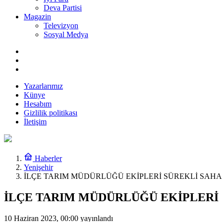
Deva Partisi
Magazin
Televizyon
Sosyal Medya
Yazarlarımız
Künye
Hesabım
Gizlilik politikası
İletişim
Haberler
Yenişehir
İLÇE TARIM MÜDÜRLÜĞÜ EKİPLERİ SÜREKLİ SAH
İLÇE TARIM MÜDÜRLÜĞÜ EKİPLERİ
10 Haziran 2023, 00:00
yayınlandı