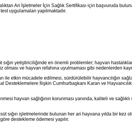
ıktan Ari İşletmeler İçin Sağlık Sertifikası için başvuruda bulu
test uygulamaları yapılmaktadır.
ğırı yetiştiriciliğinde en önemli problemler; hayvan hastalıkları, f
msiz olması ve hayvan refahına uyulmaması gibi nedenlerden kay
arı ile etkin mücadele edilmesi, sürdürülebilir hayvancılığın sağ
rımsal Desteklemelere İlişkin Cumhurbaşkanı Kararı ve Hayvancıl
mesi hayvan sağlığının korunması yanında, kaliteli ve sağlıklı s
en süt sığırı işletmelerinde bulunan her ari hayvana yılda bir ke
 göre destekleme ödemesi yapılır.