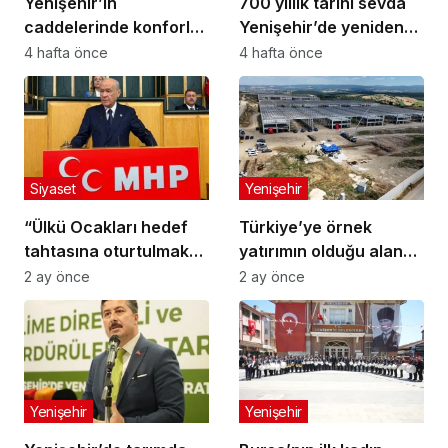
Yenişehir’in
700 yıllık tarihi sevda
caddelerinde konforlu
Yenişehir’de yeniden
yolculuk
hayat buldu
4 hafta önce
4 hafta önce
Siyaset
Yenişehir
“Ülkü Ocakları hedef
Türkiye’ye örnek
tahtasına oturtulmak
yatırımın olduğu alana
istenmektedir”
jandarma karakolu
2 ay önce
2 ay önce
yapılıyor
Yenişehir
Yenişehir