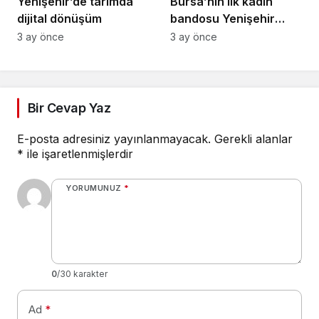
Yenişehir’de tarımda
Bursa’nın ilk kadın
dijital dönüşüm
bandosu Yenişehir
sokaklarında
3 ay önce
3 ay önce
Bir Cevap Yaz
E-posta adresiniz yayınlanmayacak.
Gerekli alanlar
*
ile işaretlenmişlerdir
YORUMUNUZ
*
0
/30 karakter
Ad
*