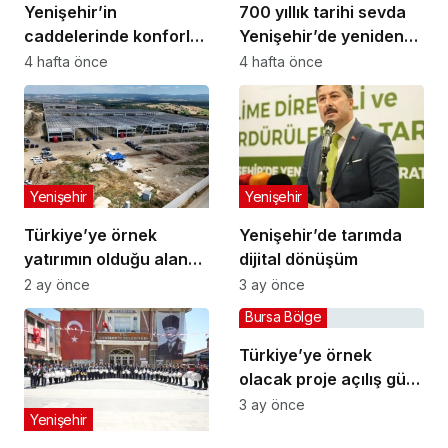
Yenişehir’in
700 yıllık tarihi sevda
caddelerinde konforlu
Yenişehir’de yeniden
yolculuk
hayat buldu
4 hafta önce
4 hafta önce
Yenişehir
Yenişehir
Türkiye’ye örnek
Yenişehir’de tarımda
yatırımın olduğu alana
dijital dönüşüm
jandarma karakolu
2 ay önce
3 ay önce
yapılıyor
Bursa Bölge
Türkiye’ye örnek
olacak proje açılış gün
sayıyor
3 ay önce
Yenişehir