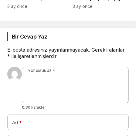
sokaklarında
sayıyor
3 ay önce
3 ay önce
Bir Cevap Yaz
E-posta adresiniz yayınlanmayacak.
Gerekli alanlar
*
ile işaretlenmişlerdir
YORUMUNUZ
*
0
/30 karakter
Ad
*