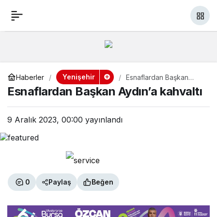
Esnaflardan Başkan
+
-
0
Aydın’a kahvaltı
Yenişehir
Haberler
Esnaflardan Başkan
Aydın’a kahvaltı
Esnaflardan Başkan Aydın’a kahvaltı
9 Aralık 2023, 00:00
yayınlandı
0
Paylaş
Beğen