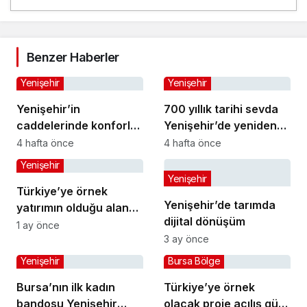
Benzer Haberler
Yenişehir
Yenişehir
Yenişehir’in
700 yıllık tarihi sevda
caddelerinde konforlu
Yenişehir’de yeniden
yolculuk
hayat buldu
4 hafta önce
4 hafta önce
Yenişehir
Yenişehir
Türkiye’ye örnek
Yenişehir’de tarımda
yatırımın olduğu alana
dijital dönüşüm
jandarma karakolu
1 ay önce
3 ay önce
yapılıyor
Yenişehir
Bursa Bölge
Bursa’nın ilk kadın
Türkiye’ye örnek
bandosu Yenişehir
olacak proje açılış gün