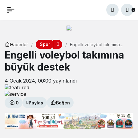
0
Spor
Haberler
Engelli voleybol takımına
büyük destek
Engelli voleybol takımına
büyük destek
4 Ocak 2024, 00:00
yayınlandı
0
Paylaş
Beğen