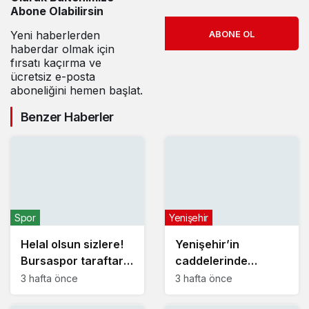
Abone Olabilirsin
Yeni haberlerden
ABONE OL
haberdar olmak için
fırsatı kaçırma ve
ücretsiz e-posta
aboneliğini hemen başlat.
Benzer Haberler
Spor
Yenişehir
Helal olsun sizlere!
Yenişehir’in
Bursaspor taraftarı
caddelerinde
orman yangınlarına
konforlu yolculuk
3 hafta önce
3 hafta önce
karşı seferber