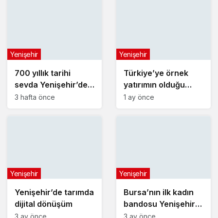
oluyor
Yenişehir
Yenişehir
700 yıllık tarihi
Türkiye’ye örnek
sevda Yenişehir’de
yatırımın olduğu
yeniden hayat buldu
alana jandarma
3 hafta önce
1 ay önce
karakolu yapılıyor
Yenişehir
Yenişehir
Yenişehir’de tarımda
Bursa’nın ilk kadın
dijital dönüşüm
bandosu Yenişehir
sokaklarında
3 ay önce
3 ay önce