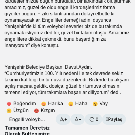
kardeşlerimizde bugün buradalar, bir farkındalık oluşturmak
amacımız, güzel de oldu engelli kardeşlerimiz forma
giydiler bugün. Fiziki sıkıntılarından dolayı elbette ki
oynamayacaklar. Engelliler derneği adını duyunca
Yenişehir’de ki tüm voleybol severler biz de bu takımda
oynamak istiyoruz dediler, güzel bir takım oluştu. Amacımız
engellilere dikkat çekmekti, bunu başardığımıza
inanıyorum” diye konuştu.
Yenişehir Belediye Başkanı Davut Aydın,
“Cumhuriyetimizin 100. Yılı nedeni ile tek devrede sekiz
takımın katıldığı bir turnuva düzenlendi. Bizlerde bu akşam
açılış maçına geldik, dostça, güzel bir turnuva olmasını
temenni ediyor, tüm takımlara başarılar diliyorum” dedi.
Beğendim
Harika
Haha
Vay
Üzgün
Kızgın
Engelli voleybol
+
-
0
Paylaş
takımına büyük
Tamamen Ücretsiz
destek
Olarak Bültenimize