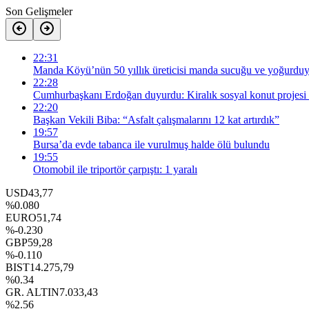
Son Gelişmeler
22:31
Manda Köyü’nün 50 yıllık üreticisi manda sucuğu ve yoğurduyl
22:28
Cumhurbaşkanı Erdoğan duyurdu: Kiralık sosyal konut projesi 
22:20
Başkan Vekili Biba: “Asfalt çalışmalarını 12 kat artırdık”
19:57
Bursa’da evde tabanca ile vurulmuş halde ölü bulundu
19:55
Otomobil ile triportör çarpıştı: 1 yaralı
USD
43,77
%0.080
EURO
51,74
%-0.230
GBP
59,28
%-0.110
BIST
14.275,79
%0.34
GR. ALTIN
7.033,43
%2.56