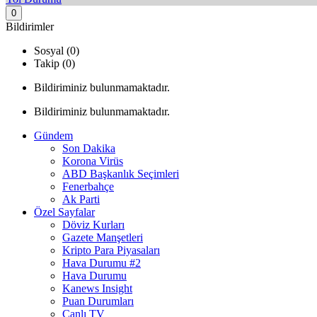
0
Bildirimler
Sosyal (0)
Takip (0)
Bildiriminiz bulunmamaktadır.
Bildiriminiz bulunmamaktadır.
Gündem
Son Dakika
Korona Virüs
ABD Başkanlık Seçimleri
Fenerbahçe
Ak Parti
Özel Sayfalar
Döviz Kurları
Gazete Manşetleri
Kripto Para Piyasaları
Hava Durumu #2
Hava Durumu
Kanews Insight
Puan Durumları
Canlı TV