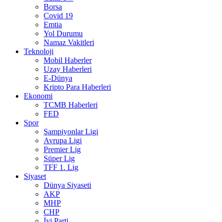
Borsa
Covid 19
Emtia
Yol Durumu
Namaz Vakitleri
Teknoloji
Mobil Haberler
Uzay Haberleri
E-Dünya
Kripto Para Haberleri
Ekonomi
TCMB Haberleri
FED
Spor
Şampiyonlar Ligi
Avrupa Ligi
Premier Lig
Süper Lig
TFF 1. Lig
Siyaset
Dünya Siyaseti
AKP
MHP
CHP
İyi Parti