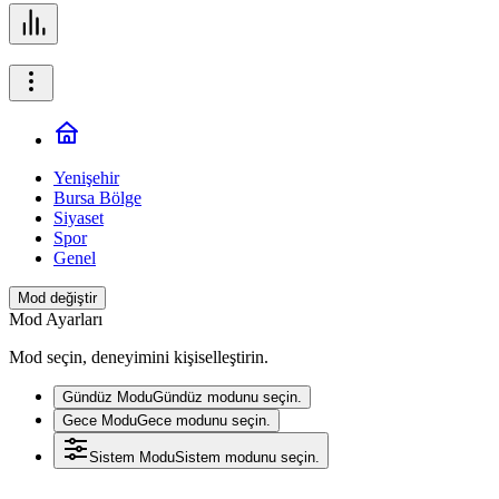
Yenişehir
Bursa Bölge
Siyaset
Spor
Genel
Mod değiştir
Mod Ayarları
Mod seçin, deneyimini kişiselleştirin.
Gündüz Modu
Gündüz modunu seçin.
Gece Modu
Gece modunu seçin.
Sistem Modu
Sistem modunu seçin.