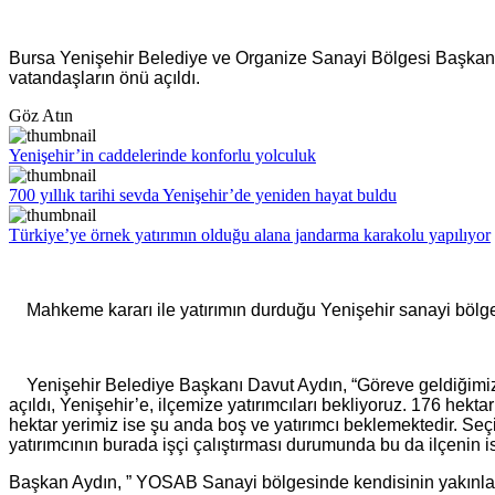
Bursa Yenişehir Belediye ve Organize Sanayi Bölgesi Başkanı Da
vatandaşların önü açıldı.
Göz Atın
Yenişehir’in caddelerinde konforlu yolculuk
700 yıllık tarihi sevda Yenişehir’de yeniden hayat buldu
Türkiye’ye örnek yatırımın olduğu alana jandarma karakolu yapılıyor
Mahkeme kararı ile yatırımın durduğu Yenişehir sanayi bölgesi
Yenişehir Belediye Başkanı Davut Aydın, “Göreve geldiğimiz
açıldı, Yenişehir’e, ilçemize yatırımcıları bekliyoruz. 176 he
hektar yerimiz ise şu anda boş ve yatırımcı beklemektedir. Se
yatırımcının burada işçi çalıştırması durumunda bu da ilçenin
Başkan Aydın, ” YOSAB Sanayi bölgesinde kendisinin yakınların