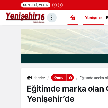
22:28
Cumhurbaşkanı Erdoğ
SON GELIŞMELER
konut projesi eylüld
Yenişehir
Genel
Haberler
Eğitimde marka ol
Eğitimde marka olan 
Yenişehir’de