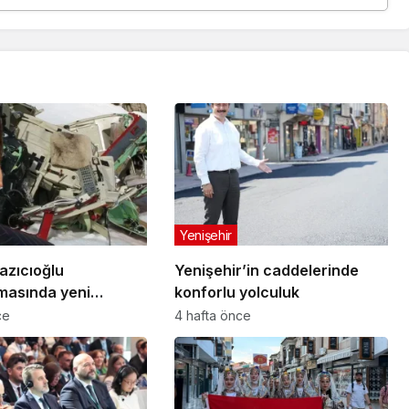
Yenişehir
azıcıoğlu
Yenişehir’in caddelerinde
masında yeni
konforlu yolculuk
ce
4 hafta önce