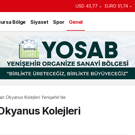
an duyurdu: Kiralık sosyal
USD
43,77
EURO
51,74
e başlıyor
Bursa Bölge
Siyaset
Spor
Genel
an Okyanus Kolejleri Yenişehir’de
Okyanus Kolejleri