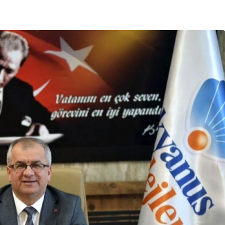
Bursa Bölge
Manda Köyü’nün 50 yıllık
üreticisi manda sucuğu ve
yoğurduyla fark oluşturdu