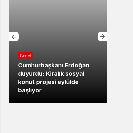
Genel
Cumhurbaşkanı Erdoğan
Bursa
duyurdu: Kiralık sosyal
konut projesi eylülde
Başk
başlıyor
çalı