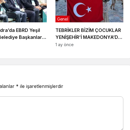
Genel
ndra’da EBRD Yeşil
TEBRİKLER BİZİM ÇOCUKLAR
Belediye Başkanları
YENİŞEHİR’İ MAKEDONYA’DA
’na katıldı
GURURLA TEMSİL ETTİLER
1 ay önce
 alanlar
*
ile işaretlenmişlerdir