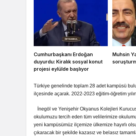
Cumhurbaşkanı Erdoğan
Muhsin Ya
duyurdu: Kiralık sosyal konut
soruşturm
projesi eylülde başlıyor
Türkiye genelinde toplam 28 adet kampüsü bulu
ilçesinde açarak. 2022-2023 eğitim-öğretim yılı
İnegöl ve Yenişehir Okyanus Kolejleri Kurucu
okulumuzu tercih eden tüm velilerimize okulumu
yeni kampüsümüz ilçemize ülkemize hayırlı olsun
çıkaracak bir şekilde kazasız ve belasız tamamlam