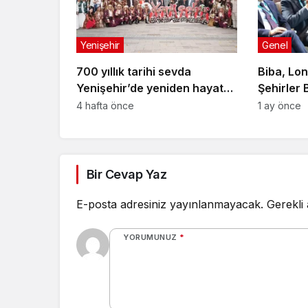
Yenişehir
Genel
700 yıllık tarihi sevda
Biba, Lo
Yenişehir’de yeniden hayat
Şehirler 
buldu
Toplantısı
4 hafta önce
1 ay önce
Bir Cevap Yaz
E-posta adresiniz yayınlanmayacak.
Gerekli
YORUMUNUZ
*