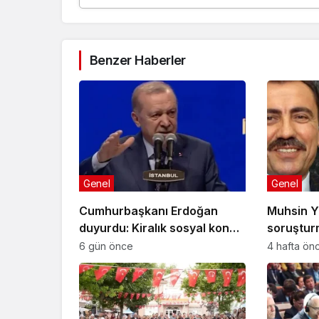
Benzer Haberler
Genel
Genel
Cumhurbaşkanı Erdoğan
Muhsin Y
duyurdu: Kiralık sosyal konut
soruştur
projesi eylülde başlıyor
gelişme!
6 gün önce
4 hafta ön