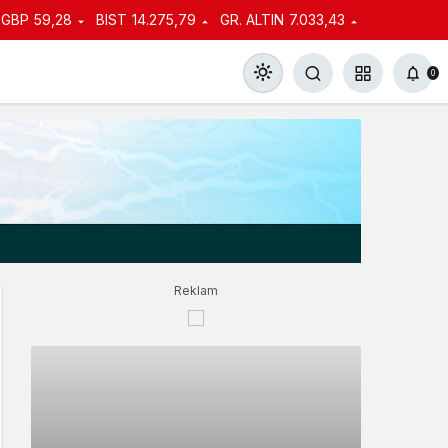
GBP
59,28
BIST
14.275,79
GR. ALTIN
7.033,43
0
Gündüz Modu
Gündüz modunu seçin.
Reklam
Gece Modu
Gece modunu seçin.
Sistem Modu
Sistem modunu seçin.