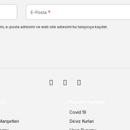
E-Posta
*
mı, e-posta adresimi ve web site adresimi bu tarayıcıya kaydet.
lar
Popüler Sayfalar
Covid 19
anşetleri
Döviz Kurları