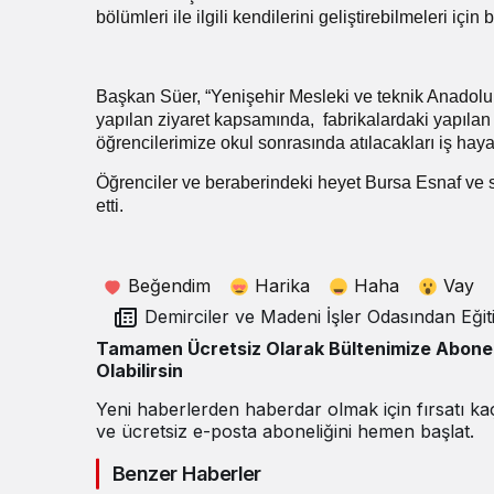
bölümleri ile ilgili kendilerini geliştirebilmeleri için
Başkan Süer, “Yenişehir Mesleki ve teknik Anadolu L
yapılan ziyaret kapsamında,
fabrikalardaki yapılan
öğrencilerimize okul sonrasında atılacakları iş hayat
Öğrenciler ve beraberindeki heyet Bursa Esnaf ve sa
etti.
Beğendim
Harika
Haha
Vay
Demirciler ve Madeni İşler Odasından Eğitime
destek devam ediyor
Tamamen Ücretsiz Olarak Bültenimize Abone
Olabilirsin
Yeni haberlerden haberdar olmak için fırsatı k
ve ücretsiz e-posta aboneliğini hemen başlat.
Benzer Haberler