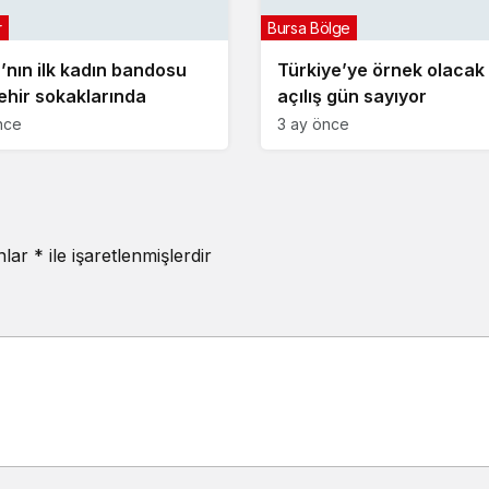
r
Bursa Bölge
’nın ilk kadın bandosu
Türkiye’ye örnek olacak
ehir sokaklarında
açılış gün sayıyor
nce
3 ay önce
anlar
*
ile işaretlenmişlerdir