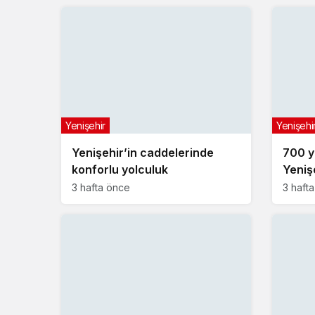
Yenişehir
Yenişehi
Yenişehir’in caddelerinde
700 yı
konforlu yolculuk
Yeniş
buldu
3 hafta önce
3 haft