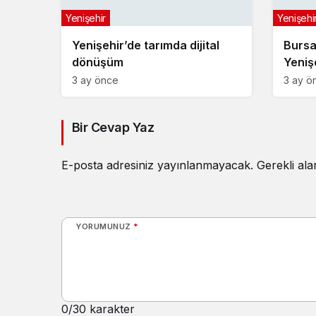
Yenişehir
Yenişehi
Yenişehir’de tarımda dijital
Bursa
dönüşüm
Yeniş
3 ay önce
3 ay ö
Bir Cevap Yaz
E-posta adresiniz yayınlanmayacak.
Gerekli al
YORUMUNUZ
*
0
/30 karakter