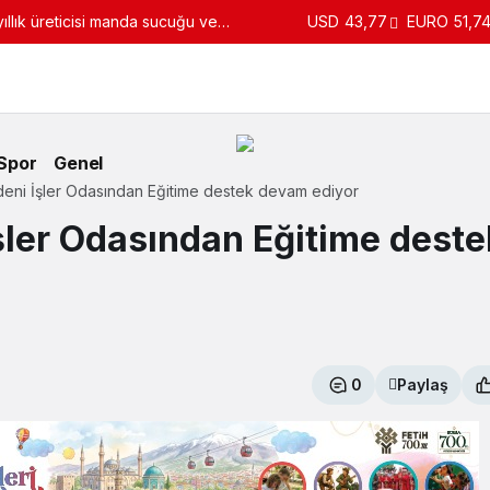
llık üreticisi manda sucuğu ve
USD
43,77
EURO
51,7
turdu
Spor
Genel
deni İşler Odasından Eğitime destek devam ediyor
şler Odasından Eğitime deste
0
Paylaş