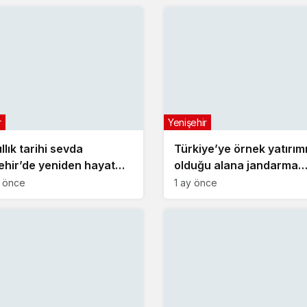
r
Yenişehir
llık tarihi sevda
Türkiye’ye örnek yatırım
ehir’de yeniden hayat
olduğu alana jandarma
karakolu yapılıyor
a önce
1 ay önce