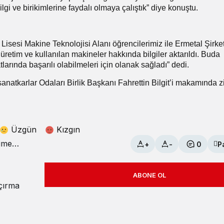
 bilgi ve birikimlerine faydalı olmaya çalıştık” diye konuştu.
isesi Makine Teknolojisi Alanı öğrencilerimiz ile Ermetal Şirke
 üretim ve kullanılan makineler hakkında bilgiler aktarıldı. Buda
larında başarılı olabilmeleri için olanak sağladı” dedi.
natkarlar Odaları Birlik Başkanı Fahrettin Bilgit’i makamında z
Üzgün
Kızgın
+
-
0
P
ABONE OL
açırma