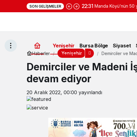
22:31
Manda Köyü’nün 50 yı
SON GELIŞMELER
yoğurduyla fark oluş
Yenişehir
Bursa Bölge
Siyaset
Yenişehir
Haberler
Demirciler ve Ma
Demirciler ve Madeni İ
devam ediyor
20 Aralık 2022, 00:00
yayınlandı