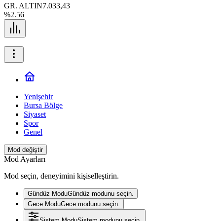
GR. ALTIN
7.033,43
%2.56
Yenişehir
Bursa Bölge
Siyaset
Spor
Genel
Mod değiştir
Mod Ayarları
Mod seçin, deneyimini kişiselleştirin.
Gündüz Modu
Gündüz modunu seçin.
Gece Modu
Gece modunu seçin.
Sistem Modu
Sistem modunu seçin.