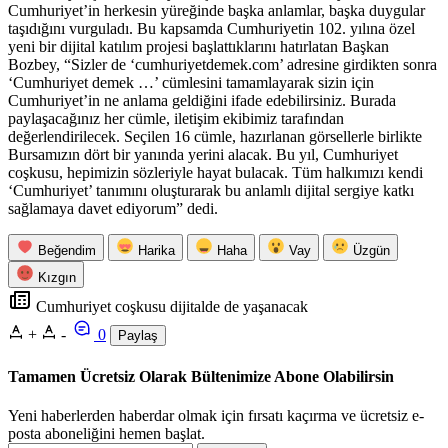
Cumhuriyet’in herkesin yüreğinde başka anlamlar, başka duygular
taşıdığını vurguladı. Bu kapsamda Cumhuriyetin 102. yılına özel
yeni bir dijital katılım projesi başlattıklarını hatırlatan Başkan
Bozbey, “Sizler de ‘cumhuriyetdemek.com’ adresine girdikten sonra
‘Cumhuriyet demek …’ cümlesini tamamlayarak sizin için
Cumhuriyet’in ne anlama geldiğini ifade edebilirsiniz. Burada
paylaşacağınız her cümle, iletişim ekibimiz tarafından
değerlendirilecek. Seçilen 16 cümle, hazırlanan görsellerle birlikte
Bursamızın dört bir yanında yerini alacak. Bu yıl, Cumhuriyet
coşkusu, hepimizin sözleriyle hayat bulacak. Tüm halkımızı kendi
‘Cumhuriyet’ tanımını oluşturarak bu anlamlı dijital sergiye katkı
sağlamaya davet ediyorum” dedi.
Beğendim
Harika
Haha
Vay
Üzgün
Kızgın
Cumhuriyet coşkusu dijitalde de yaşanacak
+
-
0
Paylaş
Tamamen Ücretsiz Olarak Bültenimize Abone Olabilirsin
Yeni haberlerden haberdar olmak için fırsatı kaçırma ve ücretsiz e-
posta aboneliğini hemen başlat.