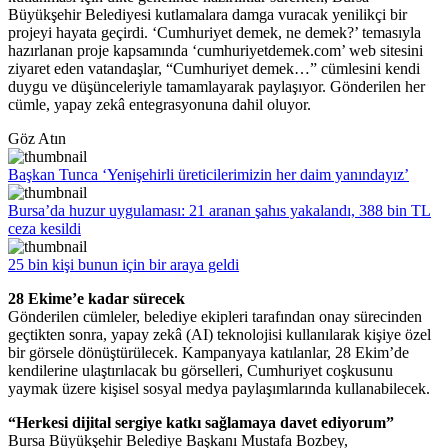
Büyükşehir Belediyesi kutlamalara damga vuracak yenilikçi bir
projeyi hayata geçirdi. ‘Cumhuriyet demek, ne demek?’ temasıyla
hazırlanan proje kapsamında ‘cumhuriyetdemek.com’ web sitesini
ziyaret eden vatandaşlar, “Cumhuriyet demek…” cümlesini kendi
duygu ve düşünceleriyle tamamlayarak paylaşıyor. Gönderilen her
cümle, yapay zekâ entegrasyonuna dahil oluyor.
Göz Atın
Başkan Tunca ‘Yenişehirli üreticilerimizin her daim yanındayız’
Bursa’da huzur uygulaması: 21 aranan şahıs yakalandı, 388 bin TL
ceza kesildi
25 bin kişi bunun için bir araya geldi
28 Ekime’e kadar sürecek
Gönderilen cümleler, belediye ekipleri tarafından onay sürecinden
geçtikten sonra, yapay zekâ (AI) teknolojisi kullanılarak kişiye özel
bir görsele dönüştürülecek. Kampanyaya katılanlar, 28 Ekim’de
kendilerine ulaştırılacak bu görselleri, Cumhuriyet coşkusunu
yaymak üzere kişisel sosyal medya paylaşımlarında kullanabilecek.
“Herkesi dijital sergiye katkı sağlamaya davet ediyorum”
Bursa Büyükşehir Belediye Başkanı Mustafa Bozbey,