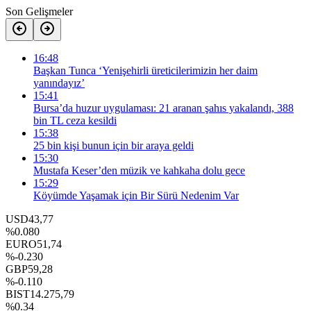
Son Gelişmeler
16:48
Başkan Tunca ‘Yenişehirli üreticilerimizin her daim
yanındayız’
15:41
Bursa’da huzur uygulaması: 21 aranan şahıs yakalandı, 388
bin TL ceza kesildi
15:38
25 bin kişi bunun için bir araya geldi
15:30
Mustafa Keser’den müzik ve kahkaha dolu gece
15:29
Köyümde Yaşamak için Bir Sürü Nedenim Var
USD
43,77
%0.080
EURO
51,74
%-0.230
GBP
59,28
%-0.110
BIST
14.275,79
%0.34