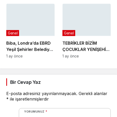
Genel
Genel
Biba, Londra’da EBRD
TEBRİKLER BİZİM
Yeşil Şehirler Belediye
ÇOCUKLAR YENİŞEHİR’İ
Başkanları
MAKEDONYA’DA
1 ay önce
1 ay önce
Toplantısı’na katıldı
GURURLA TEMSİL
ETTİLER
Bir Cevap Yaz
E-posta adresiniz yayınlanmayacak.
Gerekli alanlar
*
ile işaretlenmişlerdir
YORUMUNUZ
*