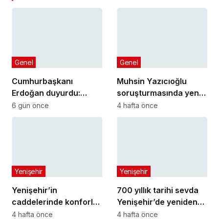
Genel
Genel
Cumhurbaşkanı
Muhsin Yazıcıoğlu
Erdoğan duyurdu:
soruşturmasında yeni
Kiralık sosyal konut
gelişme!
6 gün önce
4 hafta önce
projesi eylülde başlıyor
Yenişehir
Yenişehir
Yenişehir’in
700 yıllık tarihi sevda
caddelerinde konforlu
Yenişehir’de yeniden
yolculuk
hayat buldu
4 hafta önce
4 hafta önce