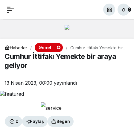
Cumhur İttifakı Yemekte
+
-
0
Paylaş
0
bir araya geliyor
Genel
Haberler
Cumhur İttifakı Yemekte bir
araya geliyor
Cumhur İttifakı Yemekte bir araya
geliyor
13 Nisan 2023, 00:00
yayınlandı
0
Paylaş
Beğen