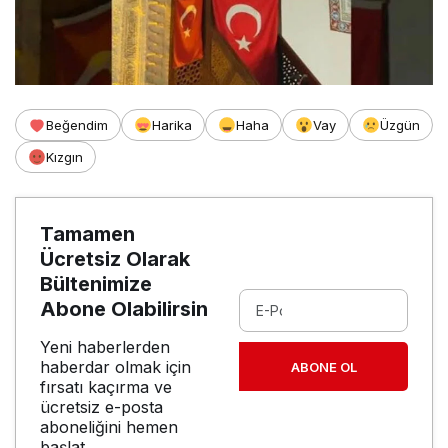
Beğendim
Harika
Haha
Vay
Üzgün
Kızgın
Tamamen
Ücretsiz Olarak
Bültenimize
Abone Olabilirsin
Yeni haberlerden
haberdar olmak için
ABONE OL
fırsatı kaçırma ve
ücretsiz e-posta
aboneliğini hemen
başlat.