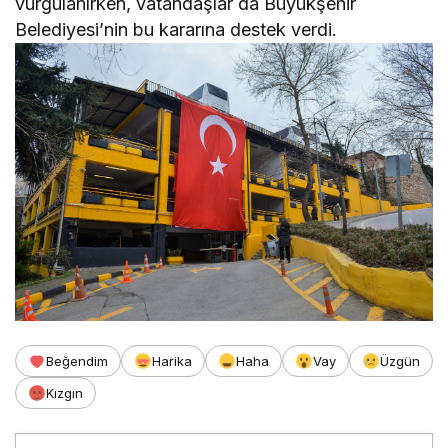
vurgulanırken, vatandaşlar da Büyükşehir
Belediyesi’nin bu kararına destek verdi.
Beğendim
Harika
Haha
Vay
Üzgün
Kızgın