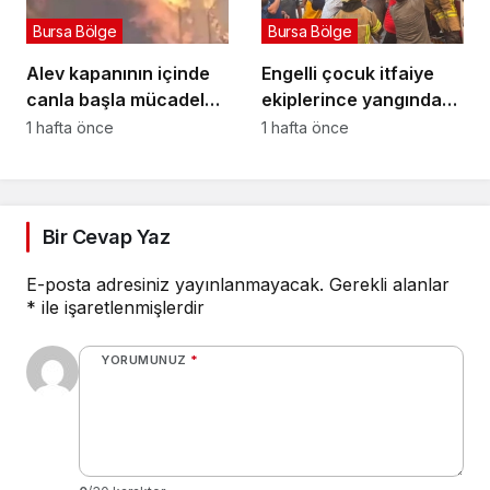
Bursa Bölge
Bursa Bölge
Alev kapanının içinde
Engelli çocuk itfaiye
canla başla mücadele
ekiplerince yangından
ettiler:
kurtarıldı
1 hafta önce
1 hafta önce
Bir Cevap Yaz
E-posta adresiniz yayınlanmayacak.
Gerekli alanlar
*
ile işaretlenmişlerdir
YORUMUNUZ
*