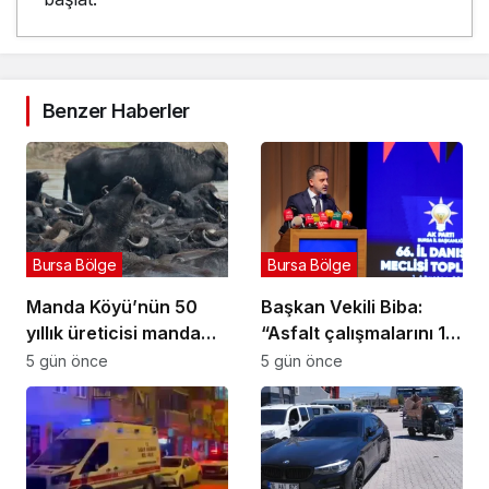
Benzer Haberler
Bursa Bölge
Bursa Bölge
Manda Köyü’nün 50
Başkan Vekili Biba:
yıllık üreticisi manda
“Asfalt çalışmalarını 12
sucuğu ve yoğurduyla
kat artırdık”
5 gün önce
5 gün önce
fark oluşturdu