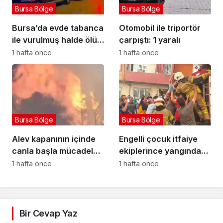
Bursa Bölge
Bursa Bölge
Bursa’da evde tabanca
Otomobil ile triportör
ile vurulmuş halde ölü
çarpıştı: 1 yaralı
bulundu
1 hafta önce
1 hafta önce
Bursa Bölge
Bursa Bölge
Alev kapanının içinde
Engelli çocuk itfaiye
canla başla mücadele
ekiplerince yangından
ettiler:
kurtarıldı
1 hafta önce
1 hafta önce
Bir Cevap Yaz