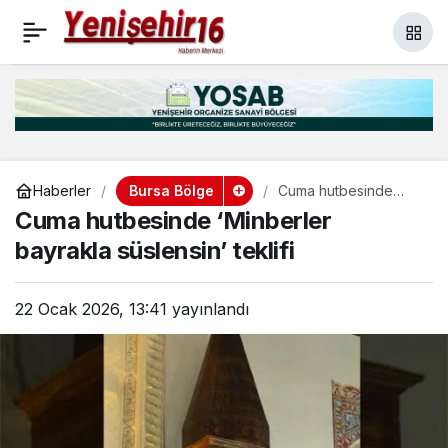
Bursa Türk bayraklarıyla
+
-
0
Paylaş
donatıldı
Bursa Bölge
Haberler
Cuma hutbesinde
‘Minberler bayrakla
Cuma hutbesinde ‘Minberler
süslensin’ teklifi
bayrakla süslensin’ teklifi
22 Ocak 2026, 13:41
yayınlandı