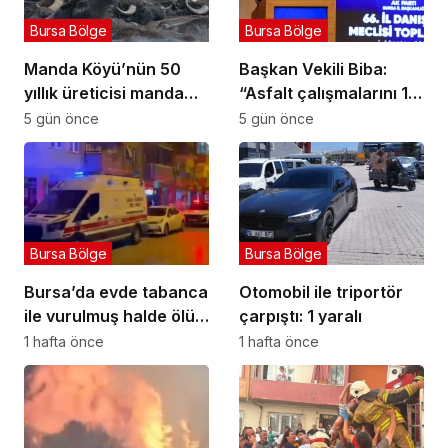
Bursa Bölge
Bursa Bölge
Manda Köyü’nün 50
Başkan Vekili Biba:
yıllık üreticisi manda
“Asfalt çalışmalarını 12
sucuğu ve yoğurduyla
kat artırdık”
5 gün önce
5 gün önce
fark oluşturdu
Bursa Bölge
Bursa Bölge
Bursa’da evde tabanca
Otomobil ile triportör
ile vurulmuş halde ölü
çarpıştı: 1 yaralı
bulundu
1 hafta önce
1 hafta önce