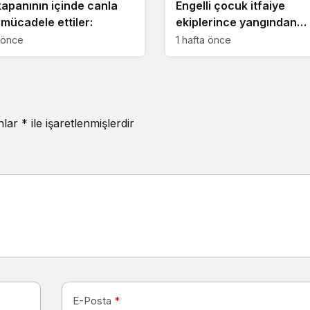
kapanının içinde canla
Engelli çocuk itfaiye
 mücadele ettiler:
ekiplerince yangından
kurtarıldı
a önce
1 hafta önce
anlar
*
ile işaretlenmişlerdir
E-Posta
*