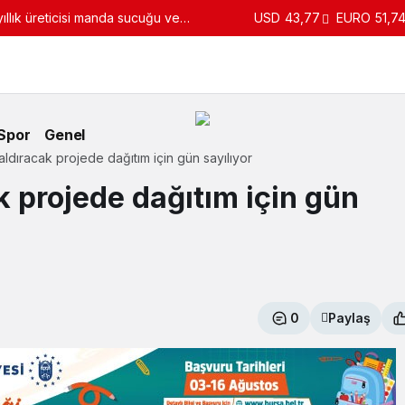
llık üreticisi manda sucuğu ve
USD
43,77
EURO
51,7
turdu
Spor
Genel
aldıracak projede dağıtım için gün sayılıyor
k projede dağıtım için gün
0
Paylaş