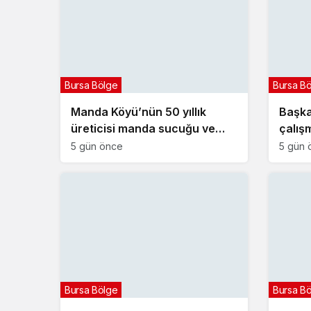
Bursa Bölge
Bursa B
Manda Köyü’nün 50 yıllık
Başkan
üreticisi manda sucuğu ve
çalışm
yoğurduyla fark oluşturdu
5 gün önce
5 gün 
Bursa Bölge
Bursa B