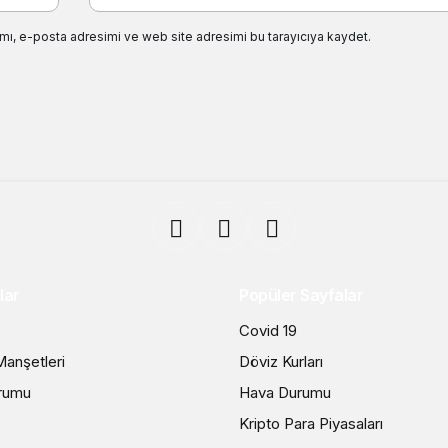
mı, e-posta adresimi ve web site adresimi bu tarayıcıya kaydet.
lar
Popüler Sayfalar
Covid 19
anşetleri
Döviz Kurları
rumu
Hava Durumu
Kripto Para Piyasaları