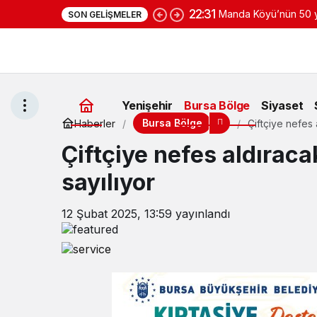
22:31
Manda Köyü’nün 50 yı
SON GELIŞMELER
yoğurduyla fark oluş
Yenişehir
Bursa Bölge
Siyaset
Bursa Bölge
Haberler
Çiftçiye nefes 
Çiftçiye nefes aldıraca
sayılıyor
12 Şubat 2025, 13:59
yayınlandı