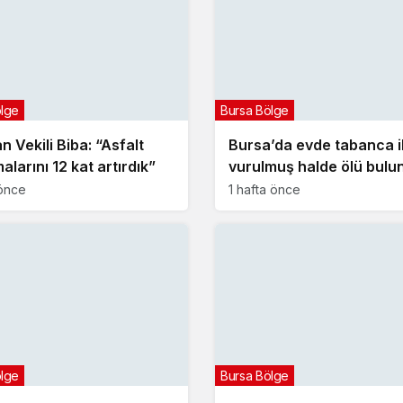
ölge
Bursa Bölge
 Vekili Biba: “Asfalt
Bursa’da evde tabanca i
alarını 12 kat artırdık”
vurulmuş halde ölü bulu
önce
1 hafta önce
ölge
Bursa Bölge