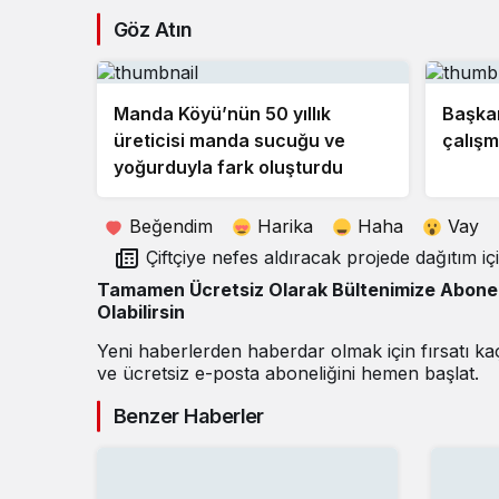
Göz Atın
Manda Köyü’nün 50 yıllık
Başkan
üreticisi manda sucuğu ve
çalışm
yoğurduyla fark oluşturdu
Beğendim
Harika
Haha
Vay
Çiftçiye nefes aldıracak projede dağıtım için gün
sayılıyor
Tamamen Ücretsiz Olarak Bültenimize Abone
Olabilirsin
Yeni haberlerden haberdar olmak için fırsatı k
ve ücretsiz e-posta aboneliğini hemen başlat.
Benzer Haberler