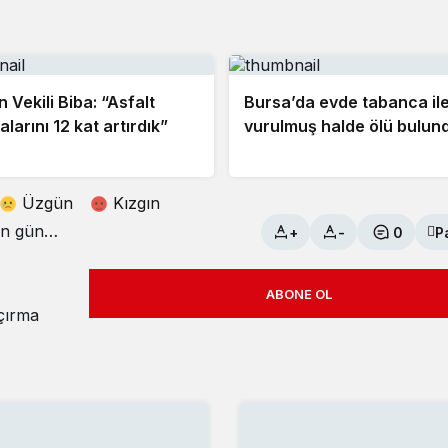
 Vekili Biba: “Asfalt
Bursa’da evde tabanca il
alarını 12 kat artırdık”
vurulmuş halde ölü bulun
Üzgün
Kızgın
+
-
0
P
ABONE OL
açırma