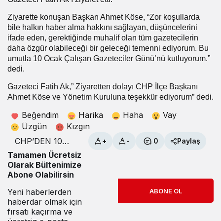
Ziyarette konuşan Başkan Ahmet Köse, “Zor koşullarda
bile halkın haber alma hakkını sağlayan, düşüncelerini
ifade eden, gerektiğinde muhalif olan tüm gazetecilerin
daha özgür olabileceği bir geleceği temenni ediyorum. Bu
umutla 10 Ocak Çalışan Gazeteciler Günü’nü kutluyorum.”
dedi.
Gazeteci Fatih Ak,” Ziyaretten dolayı CHP İlçe Başkanı
Ahmet Köse ve Yönetim Kuruluna teşekkür ediyorum” dedi.
Beğendim
Harika
Haha
Vay
Üzgün
Kızgın
CHP’DEN 10
+
-
0
Paylaş
OCAK
Tamamen Ücretsiz
ZİYARETİ
Olarak Bültenimize
Abone Olabilirsin
Yeni haberlerden
ABONE OL
haberdar olmak için
fırsatı kaçırma ve