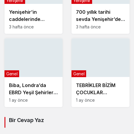
Yenişehir
Yenişehir
Yenişehir’in
700 yıllık tarihi
caddelerinde
sevda Yenişehir’de
konforlu yolculuk
yeniden hayat buldu
3 hafta önce
3 hafta önce
Genel
Genel
Biba, Londra’da
TEBRİKLER BİZİM
EBRD Yeşil Şehirler
ÇOCUKLAR
Belediye Başkanları
YENİŞEHİR’İ
1 ay önce
1 ay önce
Toplantısı’na katıldı
MAKEDONYA’DA
GURURLA TEMSİL
Bir Cevap Yaz
ETTİLER