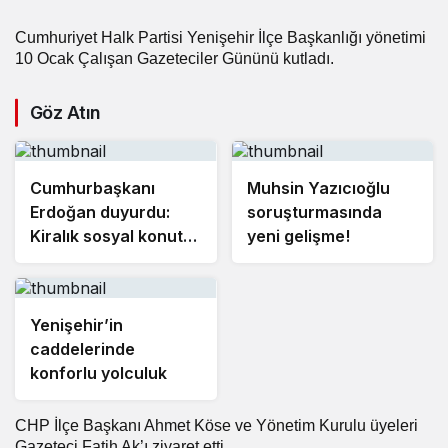
Cumhuriyet Halk Partisi Yenişehir İlçe Başkanlığı yönetimi
10 Ocak Çalışan
Gazeteciler Günü
nü kutladı.
Göz Atın
Cumhurbaşkanı
Muhsin Yazıcıoğlu
Erdoğan duyurdu:
soruşturmasında
Kiralık sosyal konut
yeni gelişme!
projesi eylülde
başlıyor
Yenişehir’in
caddelerinde
konforlu yolculuk
CHP İlçe Başkanı Ahmet Köse ve Yönetim Kurulu üyeleri
Gazeteci Fatih Ak’ı ziyaret etti.