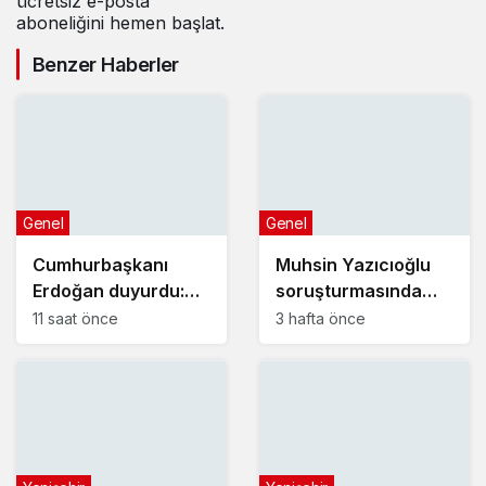
ücretsiz e-posta
aboneliğini hemen başlat.
Benzer Haberler
Genel
Genel
Cumhurbaşkanı
Muhsin Yazıcıoğlu
Erdoğan duyurdu:
soruşturmasında
Kiralık sosyal konut
yeni gelişme!
11 saat önce
3 hafta önce
projesi eylülde
başlıyor