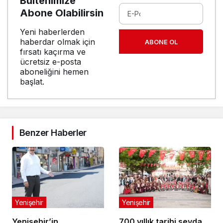
Bültenimize
Abone Olabilirsin
Yeni haberlerden
haberdar olmak için
ABONE OL
fırsatı kaçırma ve
ücretsiz e-posta
aboneliğini hemen
başlat.
Benzer Haberler
Yenişehir
Yenişehir
Yenişehir’in
700 yıllık tarihi sevda