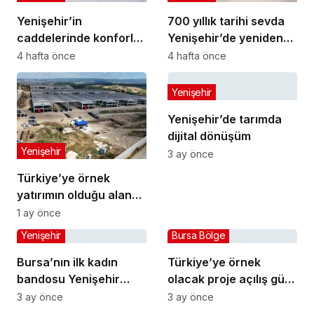
Yenişehir’in
700 yıllık tarihi sevda
caddelerinde konforlu
Yenişehir’de yeniden
yolculuk
hayat buldu
4 hafta önce
4 hafta önce
Yenişehir
Yenişehir’de tarımda
dijital dönüşüm
Yenişehir
3 ay önce
Türkiye’ye örnek
yatırımın olduğu alana
jandarma karakolu
1 ay önce
yapılıyor
Yenişehir
Bursa Bölge
Bursa’nın ilk kadın
Türkiye’ye örnek
bandosu Yenişehir
olacak proje açılış gün
sokaklarında
sayıyor
3 ay önce
3 ay önce