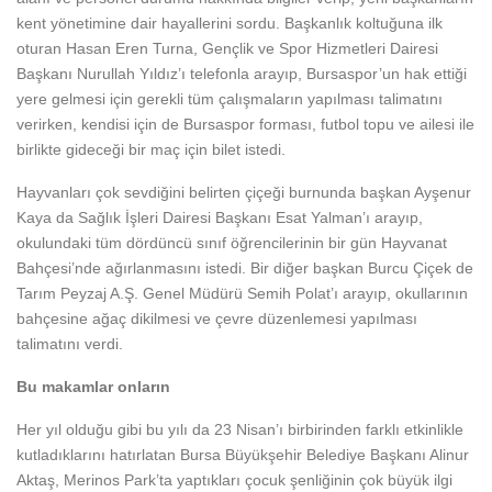
kent yönetimine dair hayallerini sordu. Başkanlık koltuğuna ilk
oturan Hasan Eren Turna, Gençlik ve Spor Hizmetleri Dairesi
Başkanı Nurullah Yıldız’ı telefonla arayıp, Bursaspor’un hak ettiği
yere gelmesi için gerekli tüm çalışmaların yapılması talimatını
verirken, kendisi için de Bursaspor forması, futbol topu ve ailesi ile
birlikte gideceği bir maç için bilet istedi.
Hayvanları çok sevdiğini belirten çiçeği burnunda başkan Ayşenur
Kaya da Sağlık İşleri Dairesi Başkanı Esat Yalman’ı arayıp,
okulundaki tüm dördüncü sınıf öğrencilerinin bir gün Hayvanat
Bahçesi’nde ağırlanmasını istedi. Bir diğer başkan Burcu Çiçek de
Tarım Peyzaj A.Ş. Genel Müdürü Semih Polat’ı arayıp, okullarının
bahçesine ağaç dikilmesi ve çevre düzenlemesi yapılması
talimatını verdi.
Bu makamlar onların
Her yıl olduğu gibi bu yılı da 23 Nisan’ı birbirinden farklı etkinlikle
kutladıklarını hatırlatan Bursa Büyükşehir Belediye Başkanı Alinur
Aktaş, Merinos Park’ta yaptıkları çocuk şenliğinin çok büyük ilgi