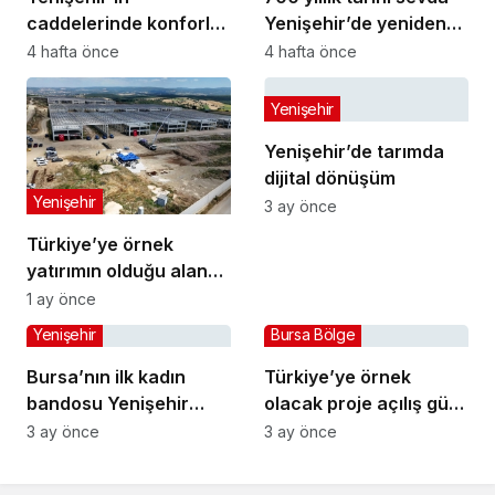
caddelerinde konforlu
Yenişehir’de yeniden
yolculuk
hayat buldu
4 hafta önce
4 hafta önce
Yenişehir
Yenişehir’de tarımda
dijital dönüşüm
Yenişehir
3 ay önce
Türkiye’ye örnek
yatırımın olduğu alana
jandarma karakolu
1 ay önce
yapılıyor
Yenişehir
Bursa Bölge
Bursa’nın ilk kadın
Türkiye’ye örnek
bandosu Yenişehir
olacak proje açılış gün
sokaklarında
sayıyor
3 ay önce
3 ay önce