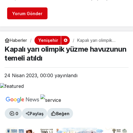
Yorum Gönder
Yenişehir
Haberler
Kapalı yarı olimpik
yüzme havuzunun temeli
Kapalı yarı olimpik yüzme havuzunun
atıldı
temeli atıldı
24 Nisan 2023, 00:00
yayınlandı
0
Paylaş
Beğen