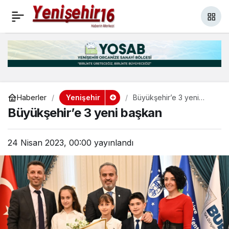
Kapalı yarı olimpik
+
-
0
Paylaş
yüzme havuzunun
temeli atıldı
Yenişehir
Haberler
Büyükşehir’e 3 yeni
başkan
Büyükşehir’e 3 yeni başkan
24 Nisan 2023, 00:00
yayınlandı