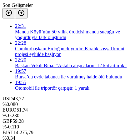
Son Gelişmeler
22:31
Manda Köyü’nün 50 yıllık üreticisi manda sucuğu ve
yoğurduyla fark oluşturdu
22:28
Cumhurbaşkanı Erdoğan duyurdu: Kiralık sosyal konut
projesi eylülde başlıyor
22:20
Başkan Vekili Biba: “Asfalt çalışmalarını 12 kat artırdık”
19:57
Bursa’da evde tabanca ile vurulmuş halde ölü bulundu
19:55
Otomobil ile triportör çarpıştı: 1 yaralı
USD
43,77
%0.080
EURO
51,74
%-0.230
GBP
59,28
%-0.110
BIST
14.275,79
%0.34