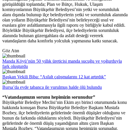
görüşüldüğü toplantıda; Plan ve Bütçe, Hukuk, Ulaşım
komisyonlarının Büyükşehir Belediyesi’nin yetki ve sorumluluk
alanı dışında bulunup ilçe belediyelerin yetki ve sorumluluk alanında
olan yolların Büyükşehir Belediyesi’nin belirleyeceği usul ve
esaslara göre asfaltlanmasıyla ilgili raporu oy birliğiyle kabul edildi.
Böylelikle Büyükşehir Belediyesi, ilçe belediyelerin sorumluluk
alanında bulunan güzergahlara da asfalt desteği vererek
vatandaşların daha konforlu yolculuk yapmasına katkı sunacak.
Göz Atın
Manda Köyü’nün 50 yıllık üreticisi manda sucuğu ve yoğurduyla
fark oluşturdu
Başkan Vekili Biba: “Asfalt çalışmalarını 12 kat artırdık”
Bursa’da evde tabanca ile vurulmuş halde ölü bulundu
“Vatandaşımızın sorunu hepimizin sorunudur”
Büyükşehir Belediye Meclisi’nin Ekim ayı birinci oturumunda konu
hakkında konuşan Bursa Büyükşehir Belediye Başkanı Mustafa
Bozbey, ilçe belediyelerin gelirlerinde önemli düşüşler olduğunu ve
bunun da farkında olduklarını söyledi. Büyükşehir Belediyesi’nin
gelirlerinde de önemli düşüş yaşandığının altını çizen Başkan
Mustafa Bozbey, “Vatandaşımızın sorunu hepimizin sorunudur.