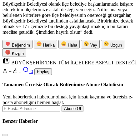
Büyükşehir Belediyesi olarak ilçe belediye başkanlarımızla istişare
ederek tüm ilçelerimize asfalt desteği vereceğiz. Nüfusuna veya
belirlenen kriterlere göre ilçe belediyesinin önereceği güzergahlar,
Büyükşehir Belediyesi tarafından asfaltlanacak. Birbirimize destek
olmak ve 17 ilçemizde bu desteği yaygınlaştırmak için bu kararı
meclise getirdik. Şimdiden hayırlı olsun” dedi.
Beğendim
Harika
Haha
Vay
Üzgün
Kızgın
BÜYÜKŞEHİR’DEN TÜM İLÇELERE ASFALT DESTEĞİ
+
-
0
Paylaş
Tamamen Ücretsiz Olarak Bültenimize Abone Olabilirsin
Yeni haberlerden haberdar olmak için fırsatı kaçırma ve ücretsiz e-
posta aboneliğini hemen başlat.
Abone Ol
Benzer Haberler