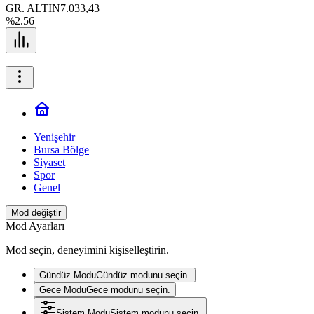
GR. ALTIN
7.033,43
%2.56
Yenişehir
Bursa Bölge
Siyaset
Spor
Genel
Mod değiştir
Mod Ayarları
Mod seçin, deneyimini kişiselleştirin.
Gündüz Modu
Gündüz modunu seçin.
Gece Modu
Gece modunu seçin.
Sistem Modu
Sistem modunu seçin.