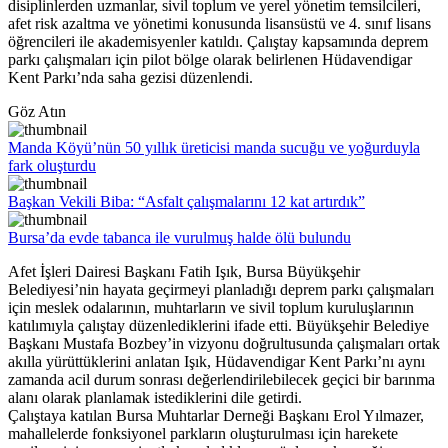
disiplinlerden uzmanlar, sivil toplum ve yerel yönetim temsilcileri,
afet risk azaltma ve yönetimi konusunda lisansüstü ve 4. sınıf lisans
öğrencileri ile akademisyenler katıldı. Çalıştay kapsamında deprem
parkı çalışmaları için pilot bölge olarak belirlenen Hüdavendigar
Kent Parkı’nda saha gezisi düzenlendi.
Göz Atın
Manda Köyü’nün 50 yıllık üreticisi manda sucuğu ve yoğurduyla
fark oluşturdu
Başkan Vekili Biba: “Asfalt çalışmalarını 12 kat artırdık”
Bursa’da evde tabanca ile vurulmuş halde ölü bulundu
Afet İşleri Dairesi Başkanı Fatih Işık, Bursa Büyükşehir
Belediyesi’nin hayata geçirmeyi planladığı deprem parkı çalışmaları
için meslek odalarının, muhtarların ve sivil toplum kuruluşlarının
katılımıyla çalıştay düzenlediklerini ifade etti. Büyükşehir Belediye
Başkanı Mustafa Bozbey’in vizyonu doğrultusunda çalışmaları ortak
akılla yürüttüklerini anlatan Işık, Hüdavendigar Kent Parkı’nı aynı
zamanda acil durum sonrası değerlendirilebilecek geçici bir barınma
alanı olarak planlamak istediklerini dile getirdi.
Çalıştaya katılan Bursa Muhtarlar Derneği Başkanı Erol Yılmazer,
mahallelerde fonksiyonel parkların oluşturulması için harekete