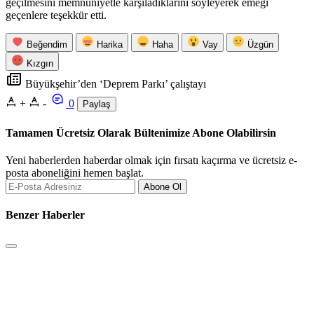
geçilmesini memnuniyetle karşıladıklarını söyleyerek emeği
geçenlere teşekkür etti.
Beğendim
Harika
Haha
Vay
Üzgün
Kızgın
Büyükşehir’den ‘Deprem Parkı’ çalıştayı
+
-
0
Paylaş
Tamamen Ücretsiz Olarak Bültenimize Abone Olabilirsin
Yeni haberlerden haberdar olmak için fırsatı kaçırma ve ücretsiz e-
posta aboneliğini hemen başlat.
Abone Ol
Benzer Haberler