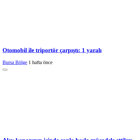
Otomobil ile triportör çarpıştı: 1 yaralı
Bursa Bölge
1 hafta önce