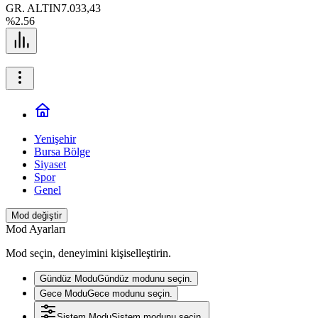
GR. ALTIN
7.033,43
%2.56
Yenişehir
Bursa Bölge
Siyaset
Spor
Genel
Mod değiştir
Mod Ayarları
Mod seçin, deneyimini kişiselleştirin.
Gündüz Modu
Gündüz modunu seçin.
Gece Modu
Gece modunu seçin.
Sistem Modu
Sistem modunu seçin.