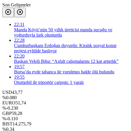
Son Gelişmeler
22:31
Manda Köyü’nün 50 yıllık üreticisi manda sucuğu ve
yoğurduyla fark oluşturdu
22:28
Cumhurbaşkanı Erdoğan duyurdu: Kiralık sosyal konut
projesi eylülde başlıyor
22:20
Başkan Vekili Biba: “Asfalt çalışmalarını 12 kat artırdık”
19:57
Bursa’da evde tabanca ile vurulmuş halde ölü bulundu
19:55
Otomobil ile triportör çarpıştı: 1 yaralı
USD
43,77
%0.080
EURO
51,74
%-0.230
GBP
59,28
%-0.110
BIST
14.275,79
%0.34