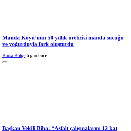
Manda Köyü’nün 50 yıllık üreticisi manda sucuğu
ve yoğurduyla fark oluşturdu
Bursa Bölge
6 gün önce
Başkan Vekili Biba: “Asfalt çalışmalarını 12 kat