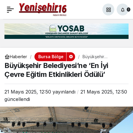
ÇALIŞMALAR BAŞLIYOR
+
-
0
Paylaş
0
YENİŞEHİR’E HAYIRLI
OLSUN
Bursa Bölge
Haberler
Büyükşehir
Belediyesi’ne ‘En İyi
Büyükşehir Belediyesi’ne ‘En İyi
Çevre Eğitim
Etkinlikleri Ödülü’
Çevre Eğitim Etkinlikleri Ödülü’
21 Mayıs 2025, 12:50
yayınlandı
21 Mayıs 2025, 12:50
güncellendi