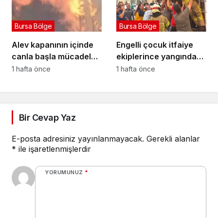
Bursa Bölge
Bursa Bölge
Alev kapanının içinde
Engelli çocuk itfaiye
canla başla mücadele
ekiplerince yangından
ettiler:
kurtarıldı
1 hafta önce
1 hafta önce
Bir Cevap Yaz
E-posta adresiniz yayınlanmayacak.
Gerekli alanlar
*
ile işaretlenmişlerdir
YORUMUNUZ
*