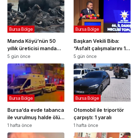
Bursa Bölge
Bursa Bölge
Manda Köyü’nün 50
Başkan Vekili Biba:
yıllık üreticisi manda
“Asfalt çalışmalarını 12
sucuğu ve yoğurduyla
kat artırdık”
5 gün önce
5 gün önce
fark oluşturdu
Bursa Bölge
Bursa Bölge
Bursa’da evde tabanca
Otomobil ile triportör
ile vurulmuş halde ölü
çarpıştı: 1 yaralı
bulundu
1 hafta önce
1 hafta önce