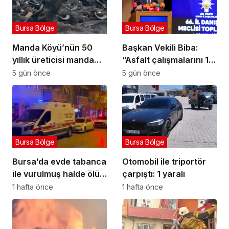
Bursa Bölge
Bursa Bölge
Manda Köyü’nün 50
Başkan Vekili Biba:
yıllık üreticisi manda
“Asfalt çalışmalarını 12
sucuğu ve yoğurduyla
kat artırdık”
5 gün önce
5 gün önce
fark oluşturdu
Bursa Bölge
Bursa Bölge
Bursa’da evde tabanca
Otomobil ile triportör
ile vurulmuş halde ölü
çarpıştı: 1 yaralı
bulundu
1 hafta önce
1 hafta önce