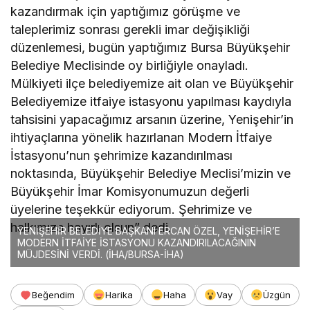
kazandırmak için yaptığımız görüşme ve
taleplerimiz sonrası gerekli imar değişikliği
düzenlemesi, bugün yaptığımız Bursa Büyükşehir
Belediye Meclisinde oy birliğiyle onayladı.
Mülkiyeti ilçe belediyemize ait olan ve Büyükşehir
Belediyemize itfaiye istasyonu yapılması kaydıyla
tahsisini yapacağımız arsanın üzerine, Yenişehir’in
ihtiyaçlarına yönelik hazırlanan Modern İtfaiye
İstasyonu’nun şehrimize kazandırılması
noktasında, Büyükşehir Belediye Meclisi’mizin ve
Büyükşehir İmar Komisyonumuzun değerli
üyelerine teşekkür ediyorum. Şehrimize ve
halkımıza hayırlı olsun” dedi.
YENİŞEHİR BELEDİYE BAŞKANI ERCAN ÖZEL, YENİŞEHİR’E
MODERN İTFAİYE İSTASYONU KAZANDIRILACAĞININ
MÜJDESİNİ VERDİ. (İHA/BURSA-İHA)
Beğendim
Harika
Haha
Vay
Üzgün