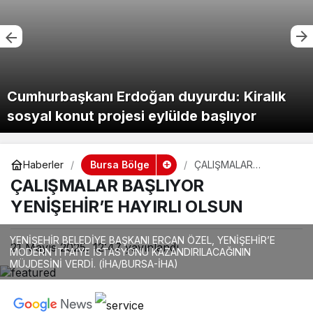
Cumhurbaşkanı Erdoğan duyurdu: Kiralık
sosyal konut projesi eylülde başlıyor
Bursa Bölge
Haberler
ÇALIŞMALAR
BAŞLIYOR
ÇALIŞMALAR BAŞLIYOR
YENİŞEHİR’E HAYIRLI
OLSUN
YENİŞEHİR’E HAYIRLI OLSUN
YENİŞEHİR BELEDİYE BAŞKANI ERCAN ÖZEL, YENİŞEHİR’E
21 Mayıs 2025, 12:47
yayınlandı
MODERN İTFAİYE İSTASYONU KAZANDIRILACAĞININ
MÜJDESİNİ VERDİ. (İHA/BURSA-İHA)