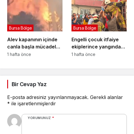
Bursa Bölge
Bursa Bölge
Alev kapanının içinde
Engelli çocuk itfaiye
canla başla mücadele
ekiplerince yangından
ettiler:
kurtarıldı
1 hafta önce
1 hafta önce
Bir Cevap Yaz
E-posta adresiniz yayınlanmayacak.
Gerekli alanlar
*
ile işaretlenmişlerdir
YORUMUNUZ
*