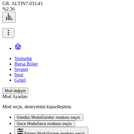
GR. ALTIN
7.033,43
%2.56
Yenişehir
Bursa Bölge
Siyaset
Spor
Genel
Mod değiştir
Mod Ayarları
Mod seçin, deneyimini kişiselleştirin.
Gündüz Modu
Gündüz modunu seçin.
Gece Modu
Gece modunu seçin.
Sistem Modu
Sistem modunu seçin.