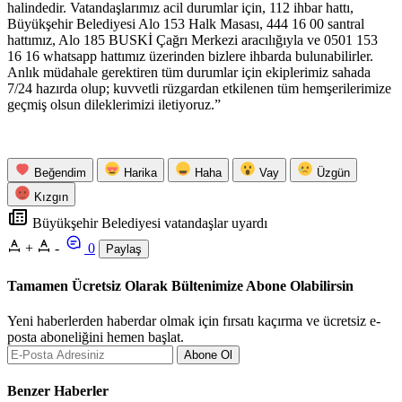
halindedir. Vatandaşlarımız acil durumlar için, 112 ihbar hattı,
Büyükşehir Belediyesi Alo 153 Halk Masası, 444 16 00 santral
hattımız, Alo 185 BUSKİ Çağrı Merkezi aracılığıyla ve 0501 153
16 16 whatsapp hattımız üzerinden bizlere ihbarda bulunabilirler.
Anlık müdahale gerektiren tüm durumlar için ekiplerimiz sahada
7/24 hazırda olup; kuvvetli rüzgardan etkilenen tüm hemşerilerimize
geçmiş olsun dileklerimizi iletiyoruz.”
Beğendim
Harika
Haha
Vay
Üzgün
Kızgın
Büyükşehir Belediyesi vatandaşlar uyardı
+
-
0
Paylaş
Tamamen Ücretsiz Olarak Bültenimize Abone Olabilirsin
Yeni haberlerden haberdar olmak için fırsatı kaçırma ve ücretsiz e-
posta aboneliğini hemen başlat.
Abone Ol
Benzer Haberler