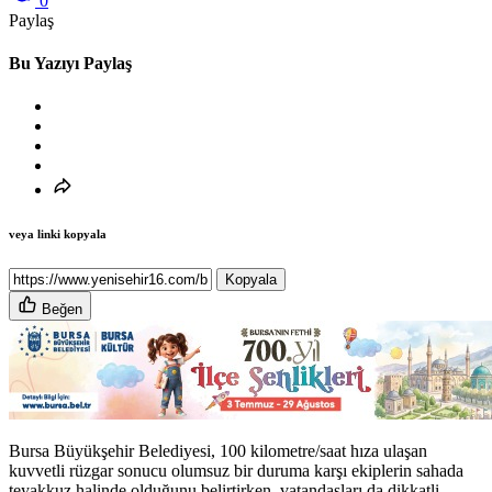
0
Paylaş
Bu Yazıyı Paylaş
veya linki kopyala
Kopyala
Beğen
Bursa Büyükşehir Belediyesi, 100 kilometre/saat hıza ulaşan
kuvvetli rüzgar sonucu olumsuz bir duruma karşı ekiplerin sahada
teyakkuz halinde olduğunu belirtirken, vatandaşları da dikkatli