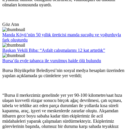
olmaları konusunda uyardı.
Göz Atın
Manda Köyü’nün 50 yıllık üreticisi manda sucuğu ve yoğurduyla
fark oluşturdu
Başkan Vekili Biba: “Asfalt çalışmalarını 12 kat artırdık”
Bursa’da evde tabanca ile vurulmuş halde ölü bulundu
Bursa Büyükşehir Belediyesi’nin sosyal medya hesapları üzerinden
yapılan açıklamada şu cümlelere yer verildi;
“Bursa il merkezimiz genelinde yer yer 90-100 kilometre/saat hıza
ulaşan kuvvetli rüzgar sonucu birçok ağaç devrilmesi, çatı uçması,
tabela ve tehlike arz eden parça durumları ile yollarda kısa süreli
kapanma, araç, işyeri ve meskenlerde zararlar oluştu. Akşamdan
itibaren gece boyu sabaha kadar tüm ekiplerimiz ile acil
müdahaleleri yaparak çalışmaları sürdürmekteyiz. Ekiplerimiz
görevlerinin başında, olumsuz bir duruma karşı sahada teyakkuz