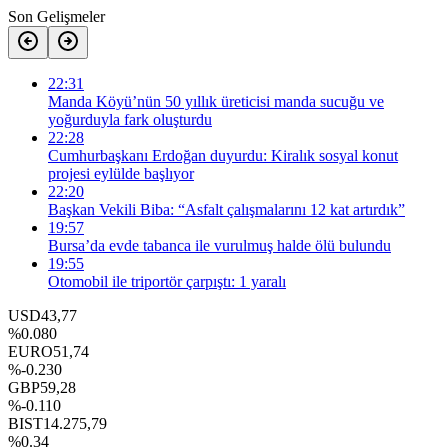
Son Gelişmeler
22:31
Manda Köyü’nün 50 yıllık üreticisi manda sucuğu ve
yoğurduyla fark oluşturdu
22:28
Cumhurbaşkanı Erdoğan duyurdu: Kiralık sosyal konut
projesi eylülde başlıyor
22:20
Başkan Vekili Biba: “Asfalt çalışmalarını 12 kat artırdık”
19:57
Bursa’da evde tabanca ile vurulmuş halde ölü bulundu
19:55
Otomobil ile triportör çarpıştı: 1 yaralı
USD
43,77
%0.080
EURO
51,74
%-0.230
GBP
59,28
%-0.110
BIST
14.275,79
%0.34