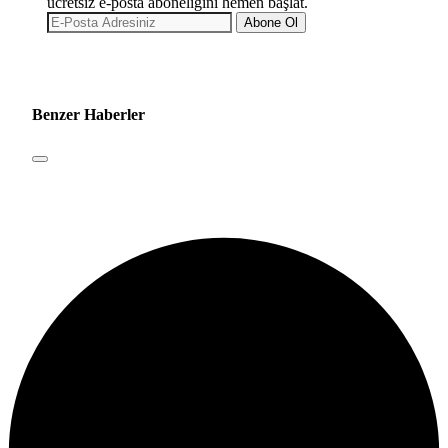
ücretsiz e-posta aboneliğini hemen başlat.
Abone Ol
Benzer Haberler
Manda Köyü’nün 50 yıllık üreticisi manda
sucuğu ve yoğurduyla fark oluşturdu
Bursa Bölge
1 hafta önce