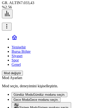
GR. ALTIN
7.033,43
%2.56
Yenişehir
Bursa Bölge
Siyaset
Spor
Genel
Mod değiştir
Mod Ayarları
Mod seçin, deneyimini kişiselleştirin.
Gündüz Modu
Gündüz modunu seçin.
Gece Modu
Gece modunu seçin.
Sistem Modu
Sistem modunu seçin.