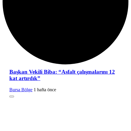
Başkan Vekili Biba: “Asfalt çalışmalarını 12
kat artırdık”
Bursa Bölge
1 hafta önce