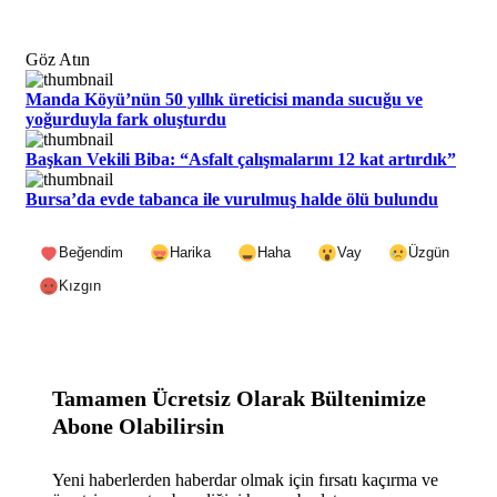
Göz Atın
Manda Köyü’nün 50 yıllık üreticisi manda sucuğu ve
yoğurduyla fark oluşturdu
Başkan Vekili Biba: “Asfalt çalışmalarını 12 kat artırdık”
Bursa’da evde tabanca ile vurulmuş halde ölü bulundu
Beğendim
Harika
Haha
Vay
Üzgün
Kızgın
Tamamen Ücretsiz Olarak Bültenimize
Abone Olabilirsin
Yeni haberlerden haberdar olmak için fırsatı kaçırma ve