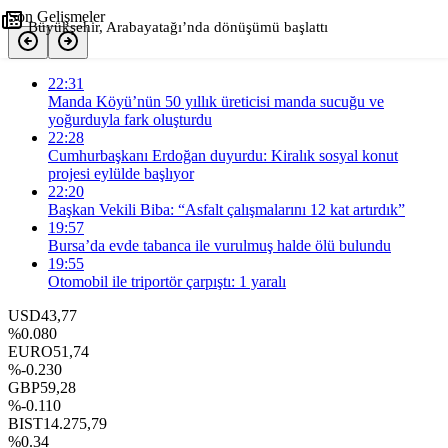
Son Gelişmeler
Büyükşehir, Arabayatağı’nda dönüşümü başlattı
+
-
0
22:31
Paylaş
Manda Köyü’nün 50 yıllık üreticisi manda sucuğu ve
yoğurduyla fark oluşturdu
22:28
Cumhurbaşkanı Erdoğan duyurdu: Kiralık sosyal konut
projesi eylülde başlıyor
22:20
Başkan Vekili Biba: “Asfalt çalışmalarını 12 kat artırdık”
19:57
Bursa’da evde tabanca ile vurulmuş halde ölü bulundu
19:55
Otomobil ile triportör çarpıştı: 1 yaralı
USD
43,77
%0.080
EURO
51,74
%-0.230
GBP
59,28
%-0.110
BIST
14.275,79
%0.34