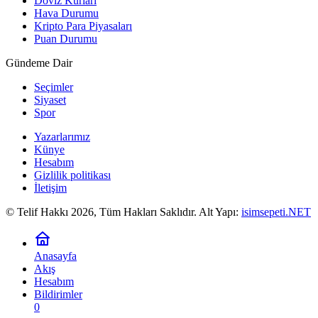
Döviz Kurları
Hava Durumu
Kripto Para Piyasaları
Puan Durumu
Gündeme Dair
Seçimler
Siyaset
Spor
Yazarlarımız
Künye
Hesabım
Gizlilik politikası
İletişim
© Telif Hakkı 2026, Tüm Hakları Saklıdır. Alt Yapı:
isimsepeti.NET
Anasayfa
Akış
Hesabım
Bildirimler
0