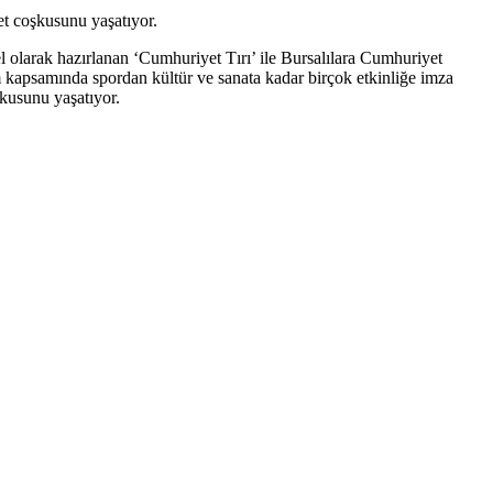
et coşkusunu yaşatıyor.
 olarak hazırlanan ‘Cumhuriyet Tırı’ ile Bursalılara Cumhuriyet
m kapsamında spordan kültür ve sanata kadar birçok etkinliğe imza
şkusunu yaşatıyor.