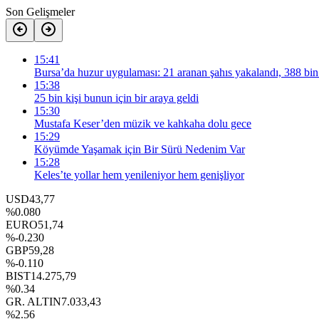
Son Gelişmeler
15:41
Bursa’da huzur uygulaması: 21 aranan şahıs yakalandı, 388 bin
15:38
25 bin kişi bunun için bir araya geldi
15:30
Mustafa Keser’den müzik ve kahkaha dolu gece
15:29
Köyümde Yaşamak için Bir Sürü Nedenim Var
15:28
Keles’te yollar hem yenileniyor hem genişliyor
USD
43,77
%0.080
EURO
51,74
%-0.230
GBP
59,28
%-0.110
BIST
14.275,79
%0.34
GR. ALTIN
7.033,43
%2.56