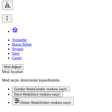
Yenişehir
Bursa Bölge
Siyaset
Spor
Genel
Mod değiştir
Mod Ayarları
Mod seçin, deneyimini kişiselleştirin.
Gündüz Modu
Gündüz modunu seçin.
Gece Modu
Gece modunu seçin.
Sistem Modu
Sistem modunu seçin.