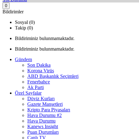
0
Bildirimler
Sosyal (0)
Takip (0)
Bildiriminiz bulunmamaktadır.
Bildiriminiz bulunmamaktadır.
Gündem
Son Dakika
Korona Virüs
ABD Başkanlık Seçimleri
Fenerbahçe
Ak Parti
Özel Sayfalar
Döviz Kurları
Gazete Manşetleri
Kripto Para Piyasaları
Hava Durumu #2
Hava Durumu
Kanews Insight
Puan Durumları
Canlı TV