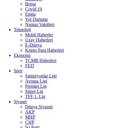
Borsa
Covid 19
Emtia
Yol Durumu
Namaz Vakitleri
Teknoloji
Mobil Haberler
Uzay Haberleri
E-Dünya
Kripto Para Haberleri
Ekonomi
TCMB Haberleri
FED
Spor
Şampiyonlar Ligi
Avrupa Ligi
Premier Lig
Süper Lig
TFF 1. Lig
Siyaset
Dünya Siyaseti
AKP
MHP
CHP
İyi Parti