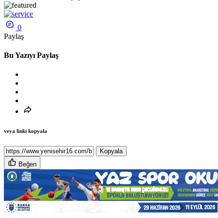
0
Paylaş
Bu Yazıyı Paylaş
veya linki kopyala
Kopyala
Beğen