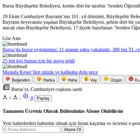
Bursa Büyükşehir Belediyesi, kentin dört bir tarafını ‘Senden Öğrendi
29 Ekim Cumhuriyet Bayramı’nın 101. yıl dönümü, Büyükşehir Belediyes
Bayramı heyecanını yaşatan Büyükşehir Belediyesi, şehrin dört bir yan
atacak olan Büyükşehir Belediyesi, 17 ilçede hazırlanan ‘Senden Öğre
Göz Atın
Bursa’da huzur uygulaması: 21 aranan şahıs yakalandı, 388 bin TL ce
25 bin kişi bunun için bir araya geldi
Mustafa Keser’den müzik ve kahkaha dolu gece
Beğendim
Harika
Haha
Vay
Üzgün
Kı
Bursa’yı, Cumhuriyet coşkusu sardı
+
-
0
Paylaş
Tamamen Ücretsiz Olarak Bültenimize Abone Olabilirsin
Yeni haberlerden haberdar olmak için fırsatı kaçırma ve ücretsiz e-pos
Abone Ol