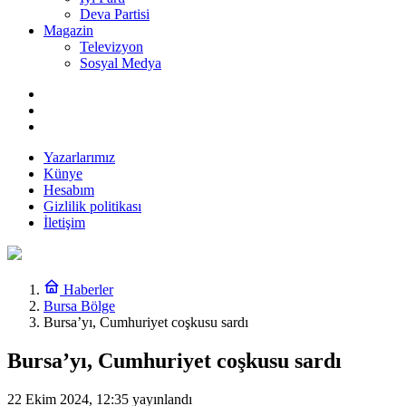
Deva Partisi
Magazin
Televizyon
Sosyal Medya
Yazarlarımız
Künye
Hesabım
Gizlilik politikası
İletişim
Haberler
Bursa Bölge
Bursa’yı, Cumhuriyet coşkusu sardı
Bursa’yı, Cumhuriyet coşkusu sardı
22 Ekim 2024, 12:35
yayınlandı