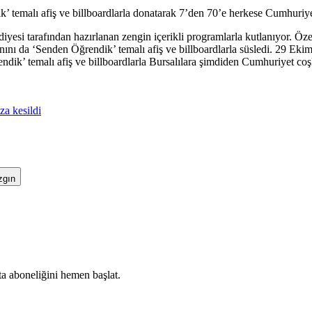
k’ temalı afiş ve billboardlarla donatarak 7’den 70’e herkese Cumhuriy
i tarafından hazırlanan zengin içerikli programlarla kutlanıyor. Özel
ını da ‘Senden Öğrendik’ temalı afiş ve billboardlarla süsledi. 29 Eki
ndik’ temalı afiş ve billboardlarla Bursalılara şimdiden Cumhuriyet co
za kesildi
zgın
ta aboneliğini hemen başlat.