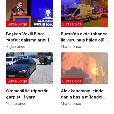
Bursa Bölge
Bursa Bölge
Başkan Vekili Biba:
Bursa’da evde tabanca
“Asfalt çalışmalarını 12
ile vurulmuş halde ölü
kat artırdık”
bulundu
7 gün önce
1 hafta önce
Bursa Bölge
Bursa Bölge
Otomobil ile triportör
Alev kapanının içinde
çarpıştı: 1 yaralı
canla başla mücadele
ettiler:
1 hafta önce
1 hafta önce