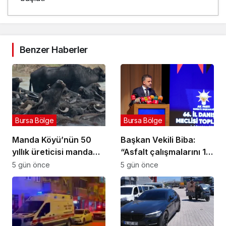
Benzer Haberler
Bursa Bölge
Bursa Bölge
Manda Köyü’nün 50
Başkan Vekili Biba:
yıllık üreticisi manda
“Asfalt çalışmalarını 12
sucuğu ve yoğurduyla
kat artırdık”
5 gün önce
5 gün önce
fark oluşturdu