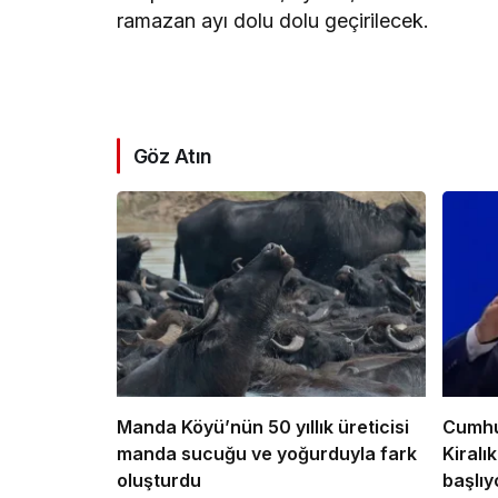
ramazan ayı dolu dolu geçirilecek.
Göz Atın
Manda Köyü’nün 50 yıllık üreticisi
Cumhu
manda sucuğu ve yoğurduyla fark
Kiralı
oluşturdu
başlıy