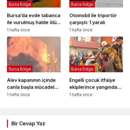
Bursa Bölge
Bursa Bölge
Bursa’da evde tabanca
Otomobil ile triportör
ile vurulmuş halde ölü
çarpıştı: 1 yaralı
bulundu
1 hafta önce
1 hafta önce
Bursa Bölge
Bursa Bölge
Alev kapanının içinde
Engelli çocuk itfaiye
canla başla mücadele
ekiplerince yangından
ettiler:
kurtarıldı
1 hafta önce
1 hafta önce
Bir Cevap Yaz