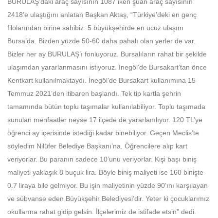
BURULAŞ’daki araç sayısının 1087 iken şuan araç sayısının
2418’e ulaştığını anlatan Başkan Aktaş, “Türkiye’deki en genç
filolarından birine sahibiz. 5 büyükşehirde en ucuz ulaşım
Bursa’da. Bizden yüzde 50-60 daha pahalı olan yerler de var.
Bizler her ay BURULAŞ’ı fonluyoruz. Bursalıların rahat bir şekilde
ulaşımdan yararlanmasını istiyoruz. İnegöl’de Bursakart’tan önce
Kentkart kullanılmaktaydı. İnegöl’de Bursakart kullanımına 15
Temmuz 2021’den itibaren başlandı. Tek tip kartla şehrin
tamamında bütün toplu taşımalar kullanılabiliyor. Toplu taşımada
sunulan menfaatler neyse 17 ilçede de yararlanılıyor. 120 TL’ye
öğrenci ay içerisinde istediği kadar binebiliyor. Geçen Meclis’te
söyledim Nilüfer Belediye Başkanı’na. Öğrencilere alıp kart
veriyorlar. Bu paranın sadece 10’unu veriyorlar. Kişi başı biniş
maliyeti yaklaşık 8 buçuk lira. Böyle biniş maliyeti ise 160 binişte
0.7 liraya bile gelmiyor. Bu işin maliyetinin yüzde 90’ını karşılayan
ve sübvanse eden Büyükşehir Belediyesi’dir. Yeter ki çocuklarımız
okullarına rahat gidip gelsin. İlçelerimiz de istifade etsin” dedi.