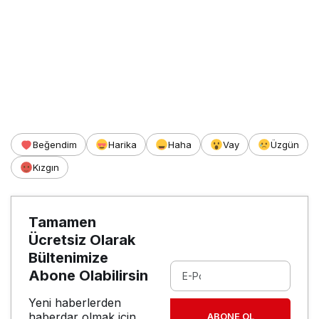
Beğendim
Harika
Haha
Vay
Üzgün
Kızgın
Tamamen
Ücretsiz Olarak
Bültenimize
Abone Olabilirsin
Yeni haberlerden
haberdar olmak için
ABONE OL