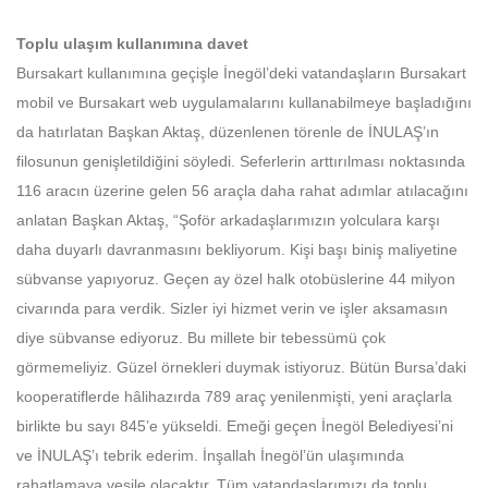
Toplu ulaşım kullanımına davet
Bursakart kullanımına geçişle İnegöl’deki vatandaşların Bursakart
mobil ve Bursakart web uygulamalarını kullanabilmeye başladığını
da hatırlatan Başkan Aktaş, düzenlenen törenle de İNULAŞ’ın
filosunun genişletildiğini söyledi. Seferlerin arttırılması noktasında
116 aracın üzerine gelen 56 araçla daha rahat adımlar atılacağını
anlatan Başkan Aktaş, “Şoför arkadaşlarımızın yolculara karşı
daha duyarlı davranmasını bekliyorum. Kişi başı biniş maliyetine
sübvanse yapıyoruz. Geçen ay özel halk otobüslerine 44 milyon
civarında para verdik. Sizler iyi hizmet verin ve işler aksamasın
diye sübvanse ediyoruz. Bu millete bir tebessümü çok
görmemeliyiz. Güzel örnekleri duymak istiyoruz. Bütün Bursa’daki
kooperatiflerde hâlihazırda 789 araç yenilenmişti, yeni araçlarla
birlikte bu sayı 845’e yükseldi. Emeği geçen İnegöl Belediyesi’ni
ve İNULAŞ’ı tebrik ederim. İnşallah İnegöl’ün ulaşımında
rahatlamaya vesile olacaktır. Tüm vatandaşlarımızı da toplu