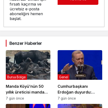
fırsatı kaçırma ve
ücretsiz e-posta
aboneliğini hemen
başlat.
Benzer Haberler
Bursa Bölge
Genel
Manda Köyü’nün 50
Cumhurbaşkanı
yıllık üreticisi manda
Erdoğan duyurdu:
sucuğu ve yoğurduyla
Kiralık sosyal konut
7 gün önce
7 gün önce
fark oluşturdu
projesi eylülde başlıyor