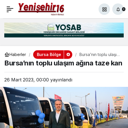
Ramazan ayı Bursa’da
+
-
0
Paylaş
0
dolu dolu geçecek
Bursa Bölge
Haberler
Bursa’nın toplu ulaşım
ağına taze kan
Bursa’nın toplu ulaşım ağına taze kan
26 Mart 2023, 00:00
yayınlandı