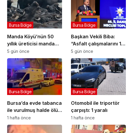
Bursa Bölge
Bursa Bölge
Manda Köyü’nün 50
Başkan Vekili Biba:
yıllık üreticisi manda
“Asfalt çalışmalarını 12
sucuğu ve yoğurduyla
kat artırdık”
5 gün önce
5 gün önce
fark oluşturdu
Bursa Bölge
Bursa Bölge
Bursa’da evde tabanca
Otomobil ile triportör
ile vurulmuş halde ölü
çarpıştı: 1 yaralı
bulundu
1 hafta önce
1 hafta önce