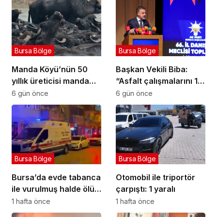
Bursa Bölge
Bursa Bölge
Manda Köyü’nün 50
Başkan Vekili Biba:
yıllık üreticisi manda
“Asfalt çalışmalarını 12
sucuğu ve yoğurduyla
kat artırdık”
6 gün önce
6 gün önce
fark oluşturdu
Bursa Bölge
Bursa Bölge
Bursa’da evde tabanca
Otomobil ile triportör
ile vurulmuş halde ölü
çarpıştı: 1 yaralı
bulundu
1 hafta önce
1 hafta önce