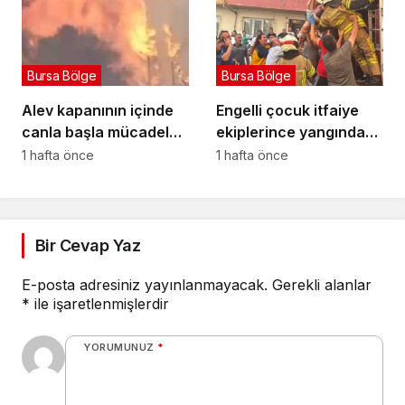
Bursa Bölge
Bursa Bölge
Alev kapanının içinde
Engelli çocuk itfaiye
canla başla mücadele
ekiplerince yangından
ettiler:
kurtarıldı
1 hafta önce
1 hafta önce
Bir Cevap Yaz
E-posta adresiniz yayınlanmayacak.
Gerekli alanlar
*
ile işaretlenmişlerdir
YORUMUNUZ
*