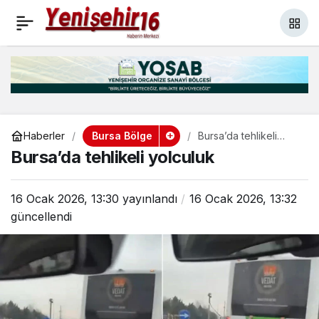
Bursa ile Sırbistan
+
-
0
Paylaş
arasında dostluk
köprüsü
Bursa Bölge
Haberler
Bursa’da tehlikeli
yolculuk
Bursa’da tehlikeli yolculuk
16 Ocak 2026, 13:30
yayınlandı
16 Ocak 2026, 13:32
güncellendi