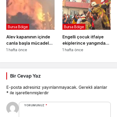
Bursa Bölge
Bursa Bölge
Alev kapanının içinde
Engelli çocuk itfaiye
canla başla mücadele
ekiplerince yangından
ettiler:
kurtarıldı
1 hafta önce
1 hafta önce
Bir Cevap Yaz
E-posta adresiniz yayınlanmayacak.
Gerekli alanlar
*
ile işaretlenmişlerdir
YORUMUNUZ
*