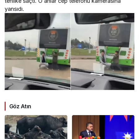
tehlike saçtı. O anlar cep telefonu kamerasına
yansıdı.
Göz Atın