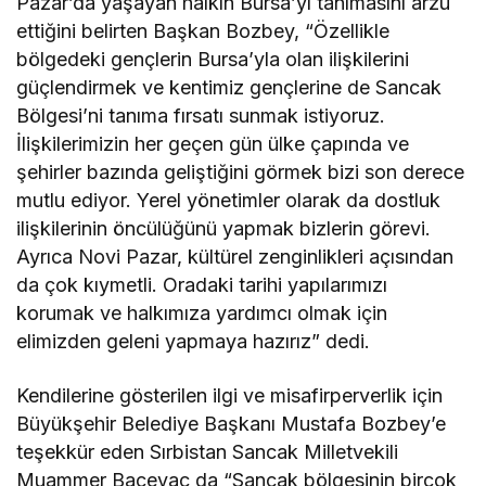
Pazar’da yaşayan halkın Bursa’yı tanımasını arzu
ettiğini belirten Başkan Bozbey, “Özellikle
bölgedeki gençlerin Bursa’yla olan ilişkilerini
güçlendirmek ve kentimiz gençlerine de Sancak
Bölgesi’ni tanıma fırsatı sunmak istiyoruz.
İlişkilerimizin her geçen gün ülke çapında ve
şehirler bazında geliştiğini görmek bizi son derece
mutlu ediyor. Yerel yönetimler olarak da dostluk
ilişkilerinin öncülüğünü yapmak bizlerin görevi.
Ayrıca Novi Pazar, kültürel zenginlikleri açısından
da çok kıymetli. Oradaki tarihi yapılarımızı
korumak ve halkımıza yardımcı olmak için
elimizden geleni yapmaya hazırız” dedi.
Kendilerine gösterilen ilgi ve misafirperverlik için
Büyükşehir Belediye Başkanı Mustafa Bozbey’e
teşekkür eden Sırbistan Sancak Milletvekili
Muammer Baçevac da “Sancak bölgesinin birçok