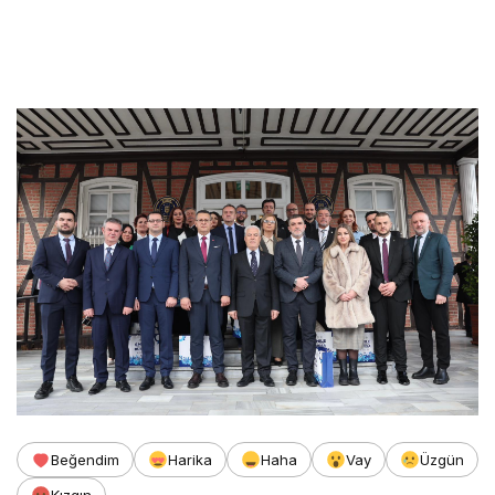
Beğendim
Harika
Haha
Vay
Üzgün