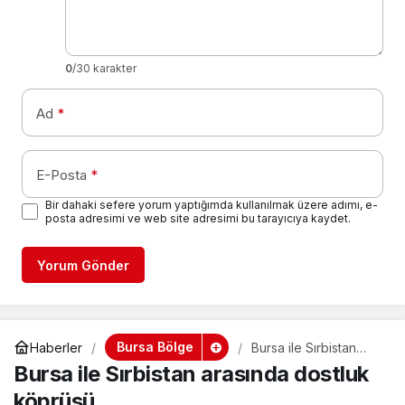
0
/30 karakter
Ad
*
E-Posta
*
Bir dahaki sefere yorum yaptığımda kullanılmak üzere adımı, e-
posta adresimi ve web site adresimi bu tarayıcıya kaydet.
Yorum Gönder
Bursa Bölge
Haberler
Bursa ile Sırbistan
arasında dostluk
Bursa ile Sırbistan arasında dostluk
köprüsü
köprüsü