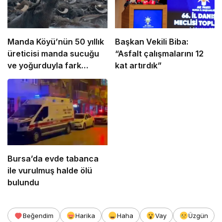
Manda Köyü’nün 50 yıllık
Başkan Vekili Biba:
üreticisi manda sucuğu
“Asfalt çalışmalarını 12
ve yoğurduyla fark
kat artırdık”
oluşturdu
Bursa’da evde tabanca
ile vurulmuş halde ölü
bulundu
Beğendim
Harika
Haha
Vay
Üzgün