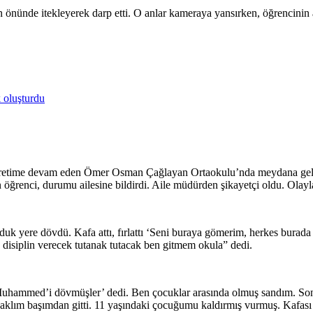
n önünde itekleyerek darp etti. O anlar kameraya yansırken, öğrencinin 
 oluşturdu
 öğretime devam eden Ömer Osman Çağlayan Ortaokulu’nda meydana ge
öğrenci, durumu ailesine bildirdi. Aile müdürden şikayetçi oldu. Olayla 
yere dövdü. Kafa attı, fırlattı ‘Seni buraya gömerim, herkes burada a
isiplin verecek tutanak tutacak ben gitmem okula” dedi.
Muhammed’i dövmüşler’ dedi. Ben çocuklar arasında olmuş sandım. S
n aklım başımdan gitti. 11 yaşındaki çocuğumu kaldırmış vurmuş. Kafa