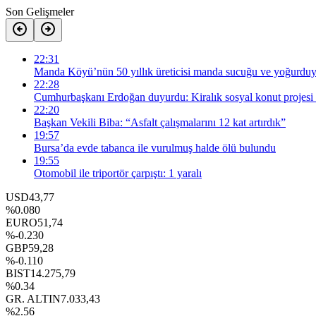
Son Gelişmeler
22:31
Manda Köyü’nün 50 yıllık üreticisi manda sucuğu ve yoğurduyl
22:28
Cumhurbaşkanı Erdoğan duyurdu: Kiralık sosyal konut projesi 
22:20
Başkan Vekili Biba: “Asfalt çalışmalarını 12 kat artırdık”
19:57
Bursa’da evde tabanca ile vurulmuş halde ölü bulundu
19:55
Otomobil ile triportör çarpıştı: 1 yaralı
USD
43,77
%0.080
EURO
51,74
%-0.230
GBP
59,28
%-0.110
BIST
14.275,79
%0.34
GR. ALTIN
7.033,43
%2.56