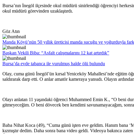
Bursa’nın İnegöl ilçesinde okul müdürü sinirlendiği öğrenciyi herkesi
okul müdürü görevinden uzaklaştırdı.
Göz Atın
Manda Köyü’nün 50 yıllık üreticisi manda sucuğu ve yoğurduyla fark
Başkan Vekili Biba: “Asfalt çalışmalarını 12 kat artırdık”
Bursa’da evde tabanca ile vurulmuş halde ölü bulundu
Olay, cuma günü İnegöl’ün kırsal Yeniceköy Mahallesi’nde eğitim
saldırarak darp etti. O anlar amatör kameraya yansıdı. Olayın ardından 
Olayı anlatan 11 yaşındaki öğrenci Muhammed Emin K., “O beni durduk 
gitmeyeceğim. O beni dövecek ben kendimi savunamayacağım, sonra d
Baba Nihat Koca (49), “Cuma günü işten eve geldim. Hanım bana ‘
kızmıştır dedim. Daha sonra bana video geldi. Videoya bakınca zate