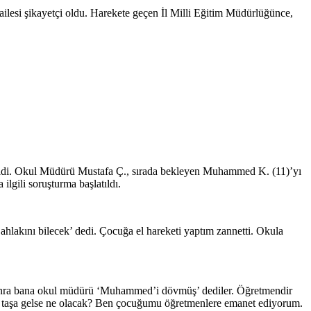
ailesi şikayetçi oldu. Harekete geçen İl Milli Eğitim Müdürlüğünce,
ldi. Okul Müdürü Mustafa Ç., sırada bekleyen Muhammed K. (11)’yı
ilgili soruşturma başlatıldı.
hlakını bilecek’ dedi. Çocuğa el hareketi yaptım zannetti. Okula
onra bana okul müdürü ‘Muhammed’i dövmüş’ dediler. Öğretmendir
sı taşa gelse ne olacak? Ben çocuğumu öğretmenlere emanet ediyorum.