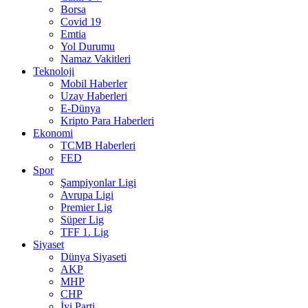
Borsa
Covid 19
Emtia
Yol Durumu
Namaz Vakitleri
Teknoloji
Mobil Haberler
Uzay Haberleri
E-Dünya
Kripto Para Haberleri
Ekonomi
TCMB Haberleri
FED
Spor
Şampiyonlar Ligi
Avrupa Ligi
Premier Lig
Süper Lig
TFF 1. Lig
Siyaset
Dünya Siyaseti
AKP
MHP
CHP
İyi Parti