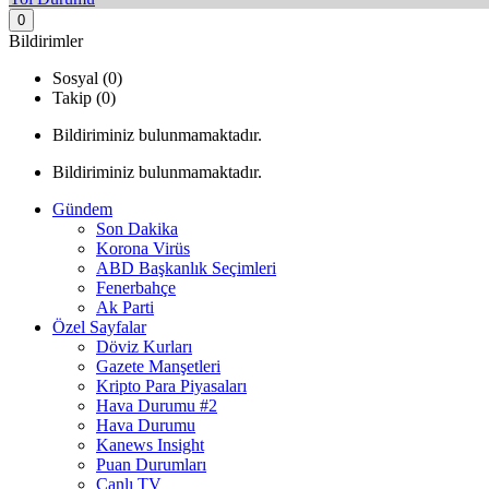
0
Bildirimler
Sosyal (0)
Takip (0)
Bildiriminiz bulunmamaktadır.
Bildiriminiz bulunmamaktadır.
Gündem
Son Dakika
Korona Virüs
ABD Başkanlık Seçimleri
Fenerbahçe
Ak Parti
Özel Sayfalar
Döviz Kurları
Gazete Manşetleri
Kripto Para Piyasaları
Hava Durumu #2
Hava Durumu
Kanews Insight
Puan Durumları
Canlı TV