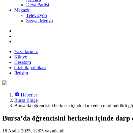
Deva Partisi
Magazin
Televizyon
Sosyal Medya
Yazarlarımız
Künye
Hesabım
Gizlilik politikası
İletişim
Haberler
Bursa Bölge
Bursa’da öğrencisini herkesin içinde darp eden okul müdürü gör
Bursa’da öğrencisini herkesin içinde darp
16 Aralık 2025, 12:05
yayınlandı