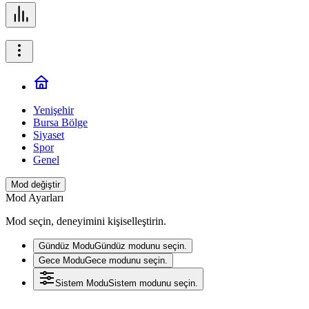
Yenişehir
Bursa Bölge
Siyaset
Spor
Genel
Mod değiştir
Mod Ayarları
Mod seçin, deneyimini kişiselleştirin.
Gündüz Modu
Gündüz modunu seçin.
Gece Modu
Gece modunu seçin.
Sistem Modu
Sistem modunu seçin.