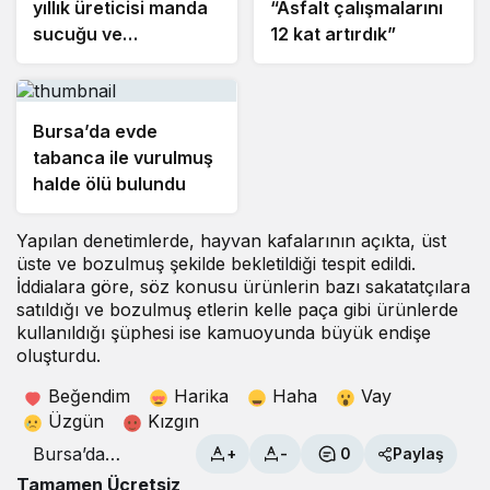
yıllık üreticisi manda
“Asfalt çalışmalarını
sucuğu ve
12 kat artırdık”
yoğurduyla fark
oluşturdu
Bursa’da evde
tabanca ile vurulmuş
halde ölü bulundu
Yapılan denetimlerde, hayvan kafalarının açıkta, üst
üste ve bozulmuş şekilde bekletildiği tespit edildi.
İddialara göre, söz konusu ürünlerin bazı sakatatçılara
satıldığı ve bozulmuş etlerin kelle paça gibi ürünlerde
kullanıldığı şüphesi ise kamuoyunda büyük endişe
oluşturdu.
Beğendim
Harika
Haha
Vay
Üzgün
Kızgın
Bursa’da
+
-
0
Paylaş
korkunç
Tamamen Ücretsiz