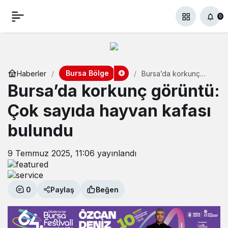
0
Bursa Bölge
Haberler
Bursa’da korkunç
görüntü: Çok sayıda
Bursa’da korkunç görüntü:
hayvan kafası
bulundu
Çok sayıda hayvan kafası
bulundu
9 Temmuz 2025, 11:06
yayınlandı
0
Paylaş
Beğen