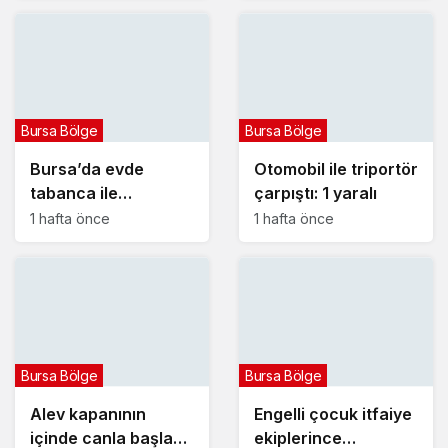
oluşturdu
Bursa Bölge
Bursa Bölge
Bursa’da evde
Otomobil ile triportör
tabanca ile
çarpıştı: 1 yaralı
vurulmuş halde ölü
1 hafta önce
1 hafta önce
bulundu
Bursa Bölge
Bursa Bölge
Alev kapanının
Engelli çocuk itfaiye
içinde canla başla
ekiplerince