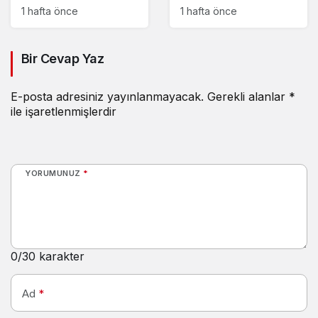
mücadele ettiler:
yangından kurtarıldı
1 hafta önce
1 hafta önce
Bir Cevap Yaz
E-posta adresiniz yayınlanmayacak.
Gerekli alanlar
*
ile işaretlenmişlerdir
YORUMUNUZ
*
0
/30 karakter
Ad
*