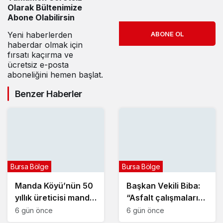
görüntü: Çok
Olarak Bültenimize
sayıda hayvan
Abone Olabilirsin
kafası bulundu
Yeni haberlerden
ABONE OL
haberdar olmak için
fırsatı kaçırma ve
ücretsiz e-posta
aboneliğini hemen başlat.
Benzer Haberler
Bursa Bölge
Bursa Bölge
Manda Köyü’nün 50
Başkan Vekili Biba:
yıllık üreticisi manda
“Asfalt çalışmalarını
sucuğu ve
12 kat artırdık”
6 gün önce
6 gün önce
yoğurduyla fark