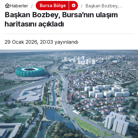
Bursa Bölge
Haberler
Başkan Bozbey,
Bursa’nın ulaşım
Başkan Bozbey, Bursa’nın ulaşım
haritasını açıkladı
haritasını açıkladı
29 Ocak 2026, 20:03
yayınlandı