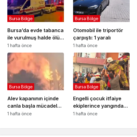
Bursa Bölge
Bursa Bölge
Bursa’da evde tabanca
Otomobil ile triportör
ile vurulmuş halde ölü
çarpıştı: 1 yaralı
bulundu
1 hafta önce
1 hafta önce
Bursa Bölge
Bursa Bölge
Alev kapanının içinde
Engelli çocuk itfaiye
canla başla mücadele
ekiplerince yangından
ettiler:
kurtarıldı
1 hafta önce
1 hafta önce