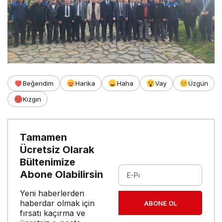
Beğendim
Harika
Haha
Vay
Üzgün
Kızgın
Tamamen
Ücretsiz Olarak
Bültenimize
Abone Olabilirsin
Yeni haberlerden
haberdar olmak için
ABONE OL
fırsatı kaçırma ve