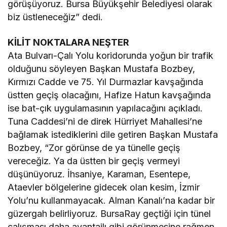
görüşüyoruz. Bursa Büyükşehir Belediyesi olarak
biz üstleneceğiz” dedi.
KİLİT NOKTALARA NEŞTER
Ata Bulvarı-Çalı Yolu koridorunda yoğun bir trafik
olduğunu söyleyen Başkan Mustafa Bozbey,
Kırmızı Cadde ve 75. Yıl Durmazlar kavşağında
üstten geçiş olacağını, Hafize Hatun kavşağında
ise bat-çık uygulamasının yapılacağını açıkladı.
Tuna Caddesi’ni de direk Hürriyet Mahallesi’ne
bağlamak istediklerini dile getiren Başkan Mustafa
Bozbey, “Zor görünse de ya tünelle geçiş
vereceğiz. Ya da üstten bir geçiş vermeyi
düşünüyoruz. İhsaniye, Karaman, Esentepe,
Ataevler bölgelerine gidecek olan kesim, İzmir
Yolu’nu kullanmayacak. Alman Kanalı’na kadar bir
güzergah belirliyoruz. BursaRay geçtiği için tünel
çalışması daha avantajlı gibi görünmesine rağmen