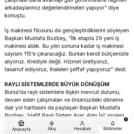
arkadaşlarımız değerlendirmeleri yapıyor” diye
konuştu.
İş makinesi filosunu da gençleştirdiklerini söyleyen
Başkan Mustafa Bozbey, “İlk etapta 29 yeni iş
makinesi aldık. Bu yılın sonuna kadar iş makinesi
sayısını 115’e çıkaracağız. Bunları kendi bütçemizle
alıyoruz. Krediyle değil. Hizmet üretiyoruz,
tasarruf ediyoruz, ihaleleri şeffaf yapıyoruz” dedi.
RAYLI SİSTEMLERDE BÜYÜK DÖNÜŞÜM
Bursa’da raylı sistemlere ilişkin mevcut durumu,
devam eden çalışmaları ve önümüzdeki döneme
dair yol haritasını da paylaşan Başkan Mustafa
Bozbey, ‘Hafif Raylı Sistem Araç Alım İşi’ projesi
0
için Hazine garantisi olmaksızın dış finansman
Akış
Hesabım
Bildirimler
Anasayfa
kullanımı konusunda Hazine ve Maliye