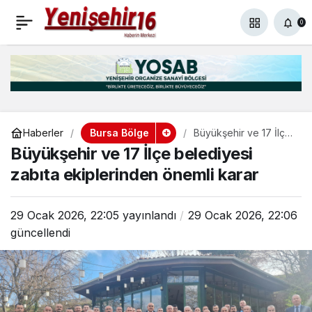
Başkan Bozbey,
+
-
0
Paylaş
0
Bursa’nın ulaşım
haritasını açıkladı
Bursa Bölge
Haberler
Büyükşehir ve 17 İlçe
belediyesi zabıta
Büyükşehir ve 17 İlçe belediyesi
ekiplerinden önemli
karar
zabıta ekiplerinden önemli karar
29 Ocak 2026, 22:05
yayınlandı
29 Ocak 2026, 22:06
güncellendi