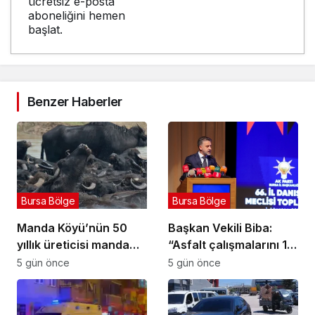
ücretsiz e-posta
aboneliğini hemen
başlat.
Benzer Haberler
Bursa Bölge
Bursa Bölge
Manda Köyü’nün 50
Başkan Vekili Biba:
yıllık üreticisi manda
“Asfalt çalışmalarını 12
sucuğu ve yoğurduyla
kat artırdık”
5 gün önce
5 gün önce
fark oluşturdu