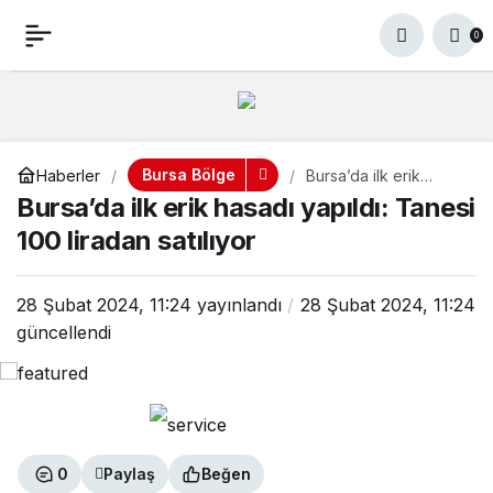
Bursa’da ilk erik hasadı
+
-
0
0
yapıldı: Tanesi 100 liradan
satılıyor
Bursa Bölge
Haberler
Bursa’da ilk erik
hasadı yapıldı: Tanesi
Bursa’da ilk erik hasadı yapıldı: Tanesi
100 liradan satılıyor
100 liradan satılıyor
28 Şubat 2024, 11:24
yayınlandı
28 Şubat 2024, 11:24
güncellendi
0
Paylaş
Beğen