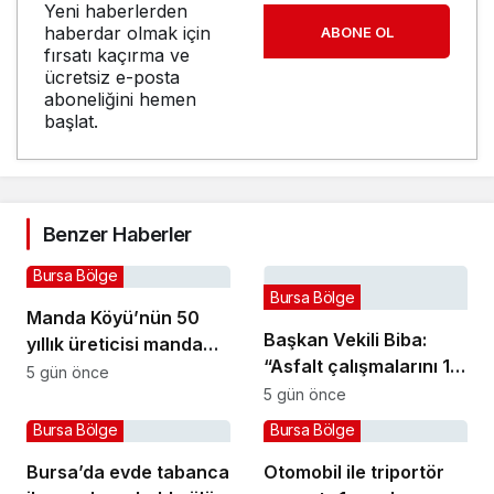
Yeni haberlerden
haberdar olmak için
ABONE OL
fırsatı kaçırma ve
ücretsiz e-posta
aboneliğini hemen
başlat.
Benzer Haberler
Bursa Bölge
Bursa Bölge
Manda Köyü’nün 50
Başkan Vekili Biba:
yıllık üreticisi manda
“Asfalt çalışmalarını 12
sucuğu ve yoğurduyla
5 gün önce
kat artırdık”
5 gün önce
fark oluşturdu
Bursa Bölge
Bursa Bölge
Bursa’da evde tabanca
Otomobil ile triportör