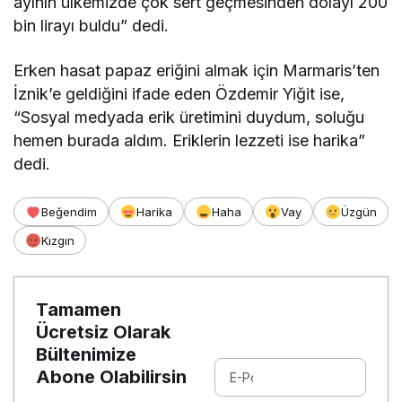
ayının ülkemizde çok sert geçmesinden dolayı 200
bin lirayı buldu” dedi.
Erken hasat papaz eriğini almak için Marmaris’ten
İznik’e geldiğini ifade eden Özdemir Yiğit ise,
“Sosyal medyada erik üretimini duydum, soluğu
hemen burada aldım. Eriklerin lezzeti ise harika”
dedi.
Beğendim
Harika
Haha
Vay
Üzgün
Kızgın
Tamamen
Ücretsiz Olarak
Bültenimize
Abone Olabilirsin