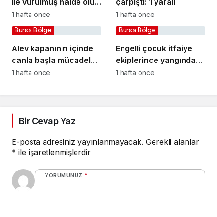
ile vurulmuş halde ölü
çarpıştı: 1 yaralı
bulundu
1 hafta önce
1 hafta önce
Bursa Bölge
Bursa Bölge
Alev kapanının içinde
Engelli çocuk itfaiye
canla başla mücadele
ekiplerince yangından
ettiler:
kurtarıldı
1 hafta önce
1 hafta önce
Bir Cevap Yaz
E-posta adresiniz yayınlanmayacak.
Gerekli alanlar
*
ile işaretlenmişlerdir
YORUMUNUZ
*