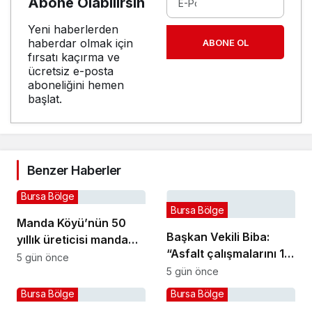
Abone Olabilirsin
Yeni haberlerden
haberdar olmak için
ABONE OL
fırsatı kaçırma ve
ücretsiz e-posta
aboneliğini hemen
başlat.
Benzer Haberler
Bursa Bölge
Bursa Bölge
Manda Köyü’nün 50
Başkan Vekili Biba:
yıllık üreticisi manda
“Asfalt çalışmalarını 12
sucuğu ve yoğurduyla
5 gün önce
kat artırdık”
5 gün önce
fark oluşturdu
Bursa Bölge
Bursa Bölge