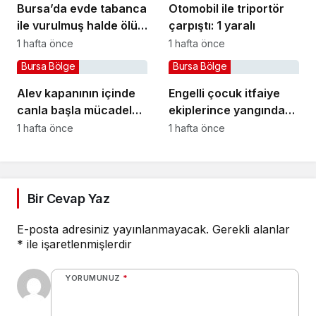
Bursa’da evde tabanca
Otomobil ile triportör
ile vurulmuş halde ölü
çarpıştı: 1 yaralı
bulundu
1 hafta önce
1 hafta önce
Bursa Bölge
Bursa Bölge
Alev kapanının içinde
Engelli çocuk itfaiye
canla başla mücadele
ekiplerince yangından
ettiler:
kurtarıldı
1 hafta önce
1 hafta önce
Bir Cevap Yaz
E-posta adresiniz yayınlanmayacak.
Gerekli alanlar
*
ile işaretlenmişlerdir
YORUMUNUZ
*