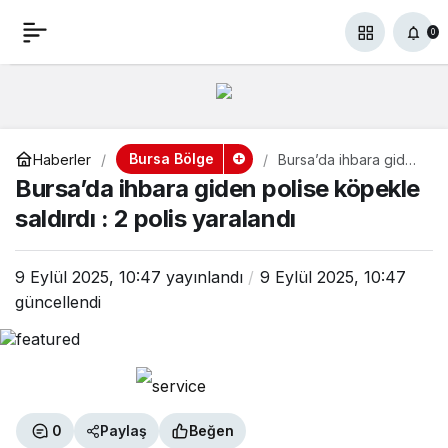
Bursa’da ihbara giden
+
-
0
0
polise köpekle saldırdı : 2
polis yaralandı
Bursa Bölge
Haberler
Bursa’da ihbara giden
polise köpekle
Bursa’da ihbara giden polise köpekle
saldırdı : 2 polis
yaralandı
saldırdı : 2 polis yaralandı
9 Eylül 2025, 10:47
yayınlandı
9 Eylül 2025, 10:47
güncellendi
0
Paylaş
Beğen