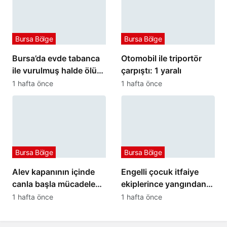
Bursa Bölge
Bursa Bölge
Bursa’da evde tabanca
Otomobil ile triportör
ile vurulmuş halde ölü
çarpıştı: 1 yaralı
bulundu
1 hafta önce
1 hafta önce
Bursa Bölge
Bursa Bölge
Alev kapanının içinde
Engelli çocuk itfaiye
canla başla mücadele
ekiplerince yangından
ettiler:
kurtarıldı
1 hafta önce
1 hafta önce