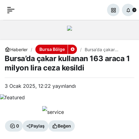
Bursa’da çakar kullanan
+
-
0
Paylaş
0
163 araca 1 milyon lira
ceza kesildi
Bursa Bölge
Haberler
Bursa’da çakar
kullanan 163 araca 1
Bursa’da çakar kullanan 163 araca 1
milyon lira ceza kesildi
milyon lira ceza kesildi
3 Ocak 2025, 12:22
yayınlandı
0
Paylaş
Beğen