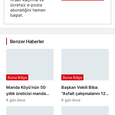
ücretsiz e-posta
aboneliğini hemen
başlat.
Benzer Haberler
Bursa Bölge
Bursa Bölge
Manda Köyü’nün 50
Başkan Vekili Biba:
yıllık üreticisi manda
“Asfalt çalışmalarını 12
sucuğu ve yoğurduyla
kat artırdık”
6 gün önce
6 gün önce
fark oluşturdu