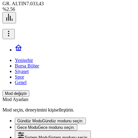
GR. ALTIN
7.033,43
%2.56
Yenişehir
Bursa Bölge
Siyaset
Spor
Genel
Mod değiştir
Mod Ayarları
Mod seçin, deneyimini kişiselleştirin.
Gündüz Modu
Gündüz modunu seçin.
Gece Modu
Gece modunu seçin.
Sistem Modu
Sistem modunu seçin.