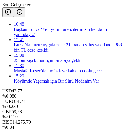
Son Gelişmeler
16:48
Başkan Tunca ‘Yenişehirli üreticilerimizin her daim
yanındayız’
15:41
Bursa’da huzur uygulaması: 21 aranan şahıs yakalandı, 388
bin TL ceza kesildi
15:38
25 bin kişi bunun için bir araya geldi
15:30
Mustafa Keser’den müzik ve kahkaha dolu gece
15:29
Köyümde Yaşamak için Bir Sürü Nedenim Var
USD
43,77
%0.080
EURO
51,74
%-0.230
GBP
59,28
%-0.110
BIST
14.275,79
%0.34