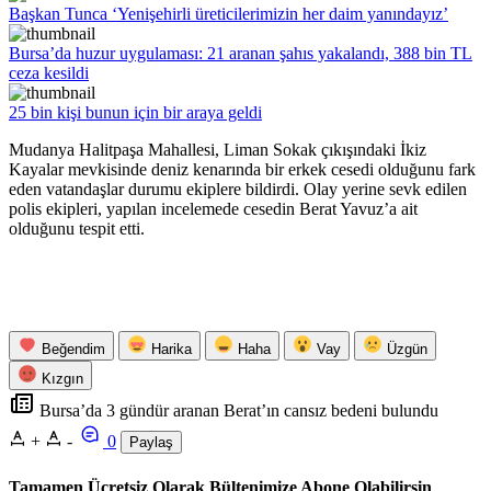
Başkan Tunca ‘Yenişehirli üreticilerimizin her daim yanındayız’
Bursa’da huzur uygulaması: 21 aranan şahıs yakalandı, 388 bin TL
ceza kesildi
25 bin kişi bunun için bir araya geldi
Mudanya Halitpaşa Mahallesi, Liman Sokak çıkışındaki İkiz
Kayalar mevkisinde deniz kenarında bir erkek cesedi olduğunu fark
eden vatandaşlar durumu ekiplere bildirdi. Olay yerine sevk edilen
polis ekipleri, yapılan incelemede cesedin Berat Yavuz’a ait
olduğunu tespit etti.
Beğendim
Harika
Haha
Vay
Üzgün
Kızgın
Bursa’da 3 gündür aranan Berat’ın cansız bedeni bulundu
+
-
0
Paylaş
Tamamen Ücretsiz Olarak Bültenimize Abone Olabilirsin