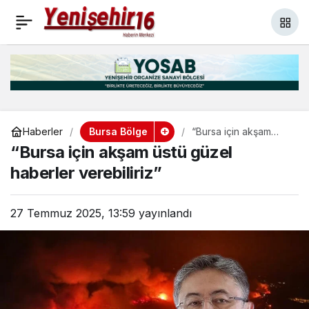
Bursa’da 15 Temmuz,
+
-
0
Paylaş
kortej ve düzenlenen
törenle kutlandı
Bursa Bölge
Haberler
“Bursa için akşam
üstü güzel haberler
“Bursa için akşam üstü güzel
verebiliriz”
haberler verebiliriz”
27 Temmuz 2025, 13:59
yayınlandı