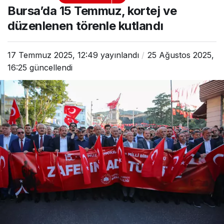
kortej ve düzenlenen
Bursa’da 15 Temmuz, kortej ve
törenle kutlandı
düzenlenen törenle kutlandı
17 Temmuz 2025, 12:49
yayınlandı
25 Ağustos 2025,
16:25
güncellendi