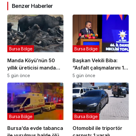
Benzer Haberler
Bursa Bölge
Bursa Bölge
Manda Köyü’nün 50
Başkan Vekili Biba:
yıllık üreticisi manda
“Asfalt çalışmalarını 12
sucuğu ve yoğurduyla
kat artırdık”
5 gün önce
5 gün önce
fark oluşturdu
Bursa Bölge
Bursa Bölge
Bursa’da evde tabanca
Otomobil ile triportör
ile vurulmuş halde ölü
çarpıştı: 1 yaralı