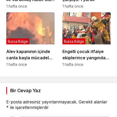
bulundu
1 hafta önce
1 hafta önce
Bursa Bölge
Bursa Bölge
Alev kapanının içinde
Engelli çocuk itfaiye
canla başla mücadele
ekiplerince yangından
ettiler:
kurtarıldı
1 hafta önce
1 hafta önce
Bir Cevap Yaz
E-posta adresiniz yayınlanmayacak.
Gerekli alanlar
*
ile işaretlenmişlerdir