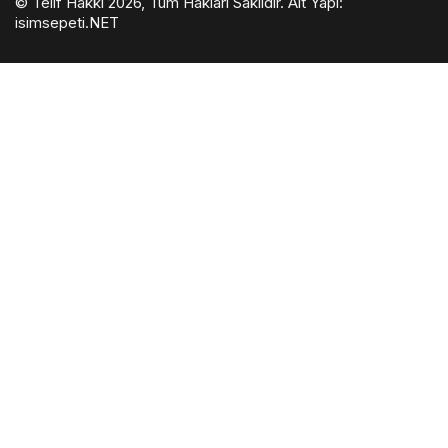
© Telif Hakkı 2026, Tüm Hakları Saklıdır. Alt Yapı:
isimsepeti.NET