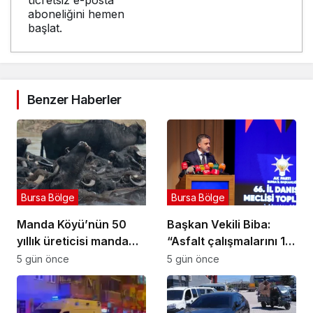
ücretsiz e-posta
aboneliğini hemen
başlat.
Benzer Haberler
Bursa Bölge
Bursa Bölge
Manda Köyü’nün 50
Başkan Vekili Biba:
yıllık üreticisi manda
“Asfalt çalışmalarını 12
sucuğu ve yoğurduyla
kat artırdık”
5 gün önce
5 gün önce
fark oluşturdu