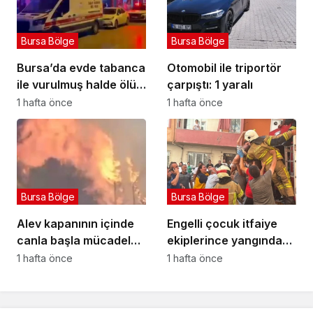
Bursa Bölge
Bursa Bölge
Bursa’da evde tabanca
Otomobil ile triportör
ile vurulmuş halde ölü
çarpıştı: 1 yaralı
bulundu
1 hafta önce
1 hafta önce
Bursa Bölge
Bursa Bölge
Alev kapanının içinde
Engelli çocuk itfaiye
canla başla mücadele
ekiplerince yangından
ettiler:
kurtarıldı
1 hafta önce
1 hafta önce