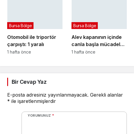
Bursa Bölge
Bursa Bölge
Otomobil ile triportör
Alev kapanının içinde
çarpıştı: 1 yaralı
canla başla mücadele
ettiler:
1 hafta önce
1 hafta önce
Bir Cevap Yaz
E-posta adresiniz yayınlanmayacak.
Gerekli alanlar
*
ile işaretlenmişlerdir
YORUMUNUZ
*