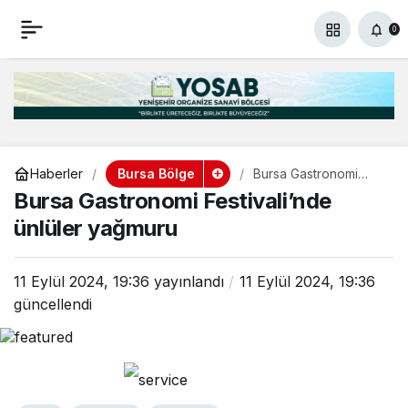
Bursa Gastronomi
+
-
0
Paylaş
0
Festivali’nde ünlüler
yağmuru
Bursa Bölge
Haberler
Bursa Gastronomi
Festivali’nde ünlüler
Bursa Gastronomi Festivali’nde
yağmuru
ünlüler yağmuru
11 Eylül 2024, 19:36
yayınlandı
11 Eylül 2024, 19:36
güncellendi