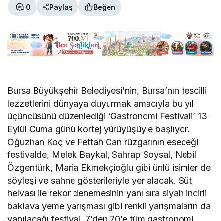
0
Paylaş
Beğen
Bursa Büyükşehir Belediyesi’nin, Bursa’nın tescilli
lezzetlerini dünyaya duyurmak amacıyla bu yıl
üçüncüsünü düzenlediği ‘Gastronomi Festivali’ 13
Eylül Cuma günü kortej yürüyüşüyle başlıyor.
Oğuzhan Koç ve Fettah Can rüzgarının eseceği
festivalde, Melek Baykal, Sahrap Soysal, Nebil
Özgentürk, Maria Ekmekçioğlu gibi ünlü isimler de
söyleşi ve sahne gösterileriyle yer alacak. Süt
helvası ile rekor denemesinin yanı sıra siyah incirli
baklava yeme yarışması gibi renkli yarışmaların da
yapılacağı festival, 7’den 70’e tüm gastronomi