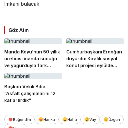
imkanı bulacak.
Göz Atın
Manda Köyü’nün 50 yıllık
Cumhurbaşkanı Erdoğan
üreticisi manda sucuğu
duyurdu: Kiralık sosyal
ve yoğurduyla fark
konut projesi eylülde
oluşturdu
başlıyor
Başkan Vekili Biba:
“Asfalt çalışmalarını 12
kat artırdık”
Beğendim
Harika
Haha
Vay
Üzgün