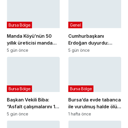
Bursa Bölge
Genel
Manda Köyü’nün 50
Cumhurbaşkanı
yıllık üreticisi manda
Erdoğan duyurdu:
sucuğu ve yoğurduyla
Kiralık sosyal konut
5 gün önce
5 gün önce
fark oluşturdu
projesi eylülde başlıyor
Bursa Bölge
Bursa Bölge
Başkan Vekili Biba:
Bursa’da evde tabanca
“Asfalt çalışmalarını 12
ile vurulmuş halde ölü
kat artırdık”
bulundu
5 gün önce
1 hafta önce