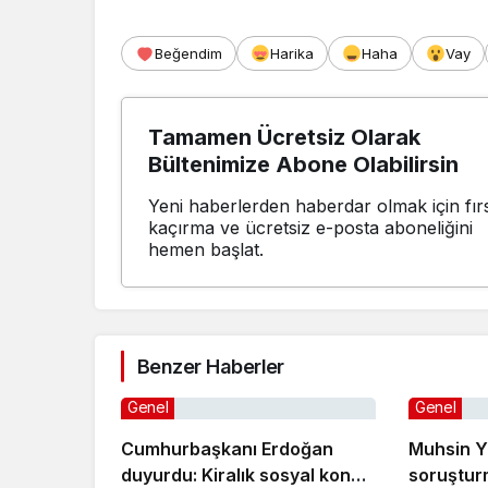
Beğendim
Harika
Haha
Vay
Tamamen Ücretsiz Olarak
Bültenimize Abone Olabilirsin
Yeni haberlerden haberdar olmak için fırs
kaçırma ve ücretsiz e-posta aboneliğini
hemen başlat.
Benzer Haberler
Genel
Genel
Cumhurbaşkanı Erdoğan
Muhsin Y
duyurdu: Kiralık sosyal konut
soruştur