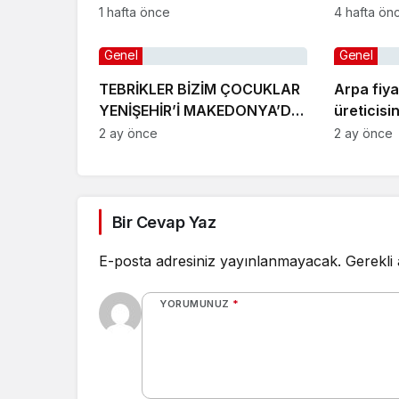
projesi eylülde başlıyor
gelişme!
1 hafta önce
4 hafta ön
Genel
Genel
TEBRİKLER BİZİM ÇOCUKLAR
Arpa fiya
YENİŞEHİR’İ MAKEDONYA’DA
üreticisi
GURURLA TEMSİL ETTİLER
2 ay önce
2 ay önce
Bir Cevap Yaz
E-posta adresiniz yayınlanmayacak.
Gerekli
YORUMUNUZ
*