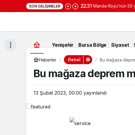
22:31
Manda Köyü’nün 50 yı
SON GELIŞMELER
yoğurduyla fark oluş
Yenişehir
Bursa Bölge
Siyaset
Genel
Haberler
Bu mağaza depre
Bu mağaza deprem ma
13 Şubat 2023, 00:00
yayınlandı