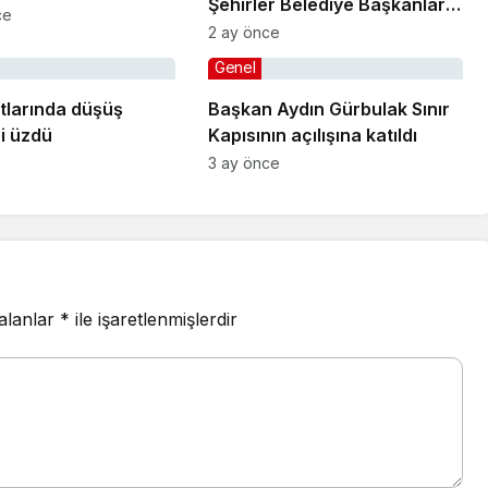
Şehirler Belediye Başkanları
ce
Toplantısı’na katıldı
2 ay önce
Genel
tlarında düşüş
Başkan Aydın Gürbulak Sınır
ni üzdü
Kapısının açılışına katıldı
3 ay önce
 alanlar
*
ile işaretlenmişlerdir