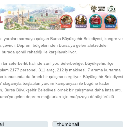
Bursa Bölge
Manda Köyü’nün 50 yıllık
yle yaraları sarmaya çalışan Bursa Büyükşehir Belediyesi, kongre ve
üreticisi manda sucuğu ve
 çevirdi. Deprem bölgelerinden Bursa’ya gelen afetzedeler
yoğurduyla fark oluşturdu
burada gönül rahatlığı ile karşılayabiliyor.
am bir seferberlik halinde sarılıyor. Seferberliğe, Büyükşehir, ilçe
 toplam 2177 personel, 311 araç, 212 iş makinesi, 7 arama kurtarma
ma konusunda da örnek bir çalışma sergiliyor. Büyükşehir Belediyesi
ız’ sloganıyla başlatılan yardım kampanyası ile bugüne kadar
en, Bursa Büyükşehir Belediyesi örnek bir çalışmaya daha imza attı.
ı Bursa’ya gelen deprem mağdurları için mağazaya dönüştürüldü.