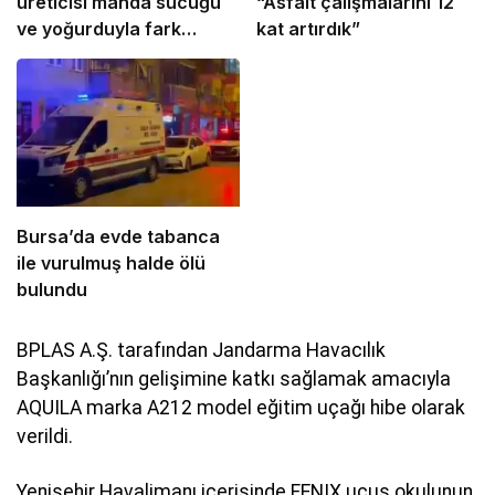
üreticisi manda sucuğu
“Asfalt çalışmalarını 12
ve yoğurduyla fark
kat artırdık”
oluşturdu
Bursa’da evde tabanca
ile vurulmuş halde ölü
bulundu
BPLAS A.Ş. tarafından Jandarma Havacılık
Başkanlığı’nın gelişimine katkı sağlamak amacıyla
AQUILA marka A212 model eğitim uçağı hibe olarak
verildi.
Yenişehir Havalimanı içerisinde FENIX uçuş okulunun