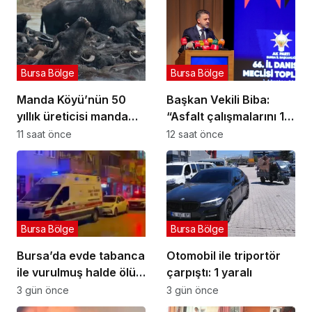
Bursa Bölge
Bursa Bölge
Manda Köyü’nün 50
Başkan Vekili Biba:
yıllık üreticisi manda
“Asfalt çalışmalarını 12
sucuğu ve yoğurduyla
kat artırdık”
11 saat önce
12 saat önce
fark oluşturdu
Bursa Bölge
Bursa Bölge
Bursa’da evde tabanca
Otomobil ile triportör
ile vurulmuş halde ölü
çarpıştı: 1 yaralı
bulundu
3 gün önce
3 gün önce