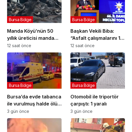
Bursa Bölge
Bursa Bölge
Manda Köyü’nün 50
Başkan Vekili Biba:
yıllık üreticisi manda
“Asfalt çalışmalarını 12
sucuğu ve yoğurduyla
kat artırdık”
12 saat önce
12 saat önce
fark oluşturdu
Bursa Bölge
Bursa Bölge
Bursa’da evde tabanca
Otomobil ile triportör
ile vurulmuş halde ölü
çarpıştı: 1 yaralı
bulundu
3 gün önce
3 gün önce