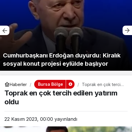
Cumhurbaşkanı Erdoğan duyurdu: Kiralık
sosyal konut projesi eylülde başlıyor
Bursa Bölge
Haberler
Toprak en çok tercih
edilen yatırım oldu
Toprak en çok tercih edilen yatırım
oldu
22 Kasım 2023, 00:00
yayınlandı