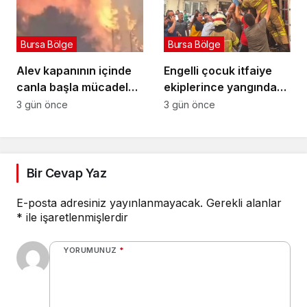
Bursa Bölge
Bursa Bölge
Alev kapanının içinde
Engelli çocuk itfaiye
canla başla mücadele
ekiplerince yangından
ettiler:
kurtarıldı
3 gün önce
3 gün önce
Bir Cevap Yaz
E-posta adresiniz yayınlanmayacak.
Gerekli alanlar
*
ile işaretlenmişlerdir
YORUMUNUZ
*