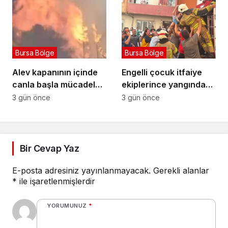
Bursa Bölge
Bursa Bölge
Alev kapanının içinde
Engelli çocuk itfaiye
canla başla mücadele
ekiplerince yangından
ettiler:
kurtarıldı
3 gün önce
3 gün önce
Bir Cevap Yaz
E-posta adresiniz yayınlanmayacak.
Gerekli alanlar
*
ile işaretlenmişlerdir
YORUMUNUZ
*