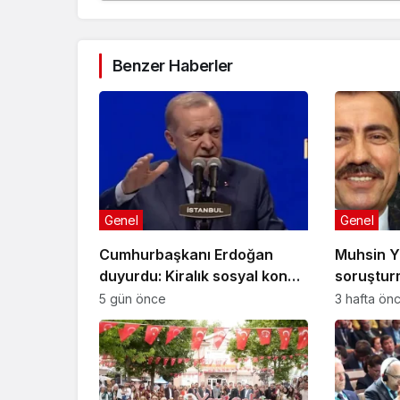
Benzer Haberler
Genel
Genel
Cumhurbaşkanı Erdoğan
Muhsin Y
duyurdu: Kiralık sosyal konut
soruştur
projesi eylülde başlıyor
gelişme!
5 gün önce
3 hafta ön