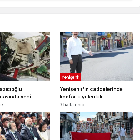
Yenişehir
azıcıoğlu
Yenişehir’in caddelerinde
masında yeni
konforlu yolculuk
ce
3 hafta önce