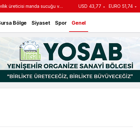
llık üreticisi manda sucuğu ve
USD
43,77
EURO
51,74
turdu
Bursa Bölge
Siyaset
Spor
Genel