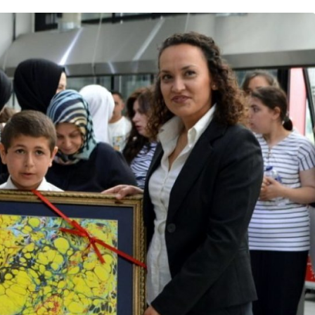
Bursa Bölge
Manda Köyü’nün 50 yıllık
üreticisi manda sucuğu ve
yoğurduyla fark oluşturdu