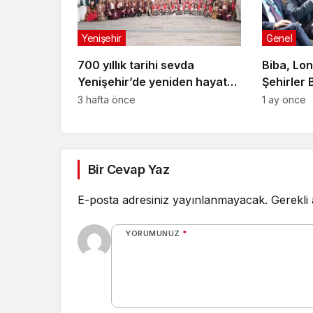
Yenişehir
Genel
700 yıllık tarihi sevda
Biba, Lo
Yenişehir’de yeniden hayat
Şehirler 
buldu
Toplantısı
3 hafta önce
1 ay önce
Bir Cevap Yaz
E-posta adresiniz yayınlanmayacak.
Gerekli
YORUMUNUZ
*