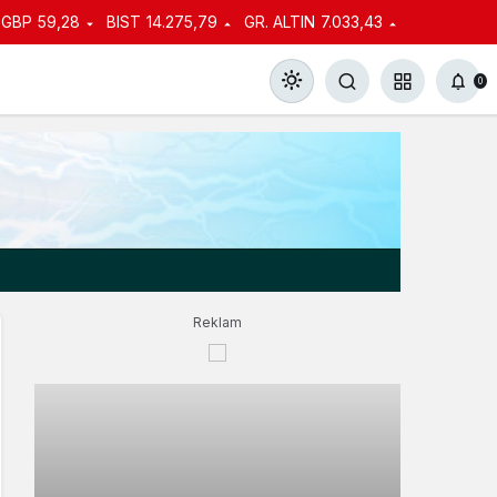
GBP
59,28
BIST
14.275,79
GR. ALTIN
7.033,43
0
Gündüz Modu
Gündüz modunu seçin.
Reklam
Gece Modu
Gece modunu seçin.
Sistem Modu
Sistem modunu seçin.