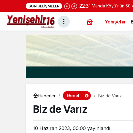
22:31
Manda Köyü’nün 50 yı
SON GELIŞMELER
yoğurduyla fark oluş
Yenişehir
Genel
Haberler
Biz de Varız
Biz de Varız
10 Haziran 2023, 00:00
yayınlandı