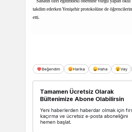
Sanatın özel eğitimdeki önemine vurgu yapan okul m
takdim ederken Yenişehir protokolüne de öğrencilerimi
etti.
Beğendim
Harika
Haha
Vay
Tamamen Ücretsiz Olarak
Bültenimize Abone Olabilirsin
Yeni haberlerden haberdar olmak için fırs
kaçırma ve ücretsiz e-posta aboneliğini
hemen başlat.