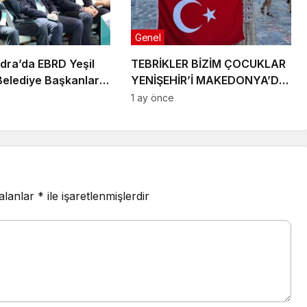
Genel
ndra’da EBRD Yeşil
TEBRİKLER BİZİM ÇOCUKLAR
Belediye Başkanları
YENİŞEHİR’İ MAKEDONYA’DA
’na katıldı
GURURLA TEMSİL ETTİLER
1 ay önce
 alanlar
*
ile işaretlenmişlerdir