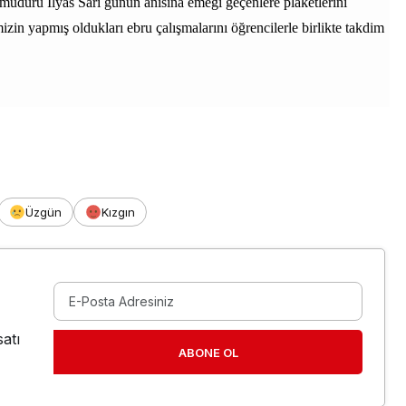
üdürü İlyas Sarı günün anısına emeği geçenlere plaketlerini
zin yapmış oldukları ebru çalışmalarını öğrencilerle birlikte takdim
Üzgün
Kızgın
atı
ABONE OL