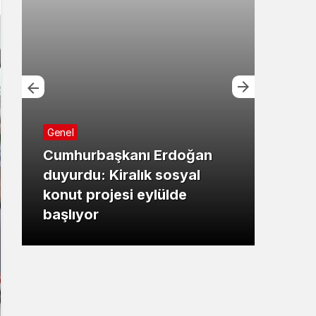
Genel
Cumhurbaşkanı Erdoğan
Bursa
duyurdu: Kiralık sosyal
konut projesi eylülde
Başk
başlıyor
çalı