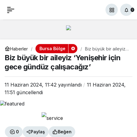
Biz büyük bir aileyiz
+
-
0
Paylaş
0
‘Yenişehir için gece
gündüz çalışacağız’
Bursa Bölge
Haberler
Biz büyük bir aileyiz
‘Yenişehir için gece
Biz büyük bir aileyiz ‘Yenişehir için
gündüz çalışacağız’
gece gündüz çalışacağız’
11 Haziran 2024, 11:42
yayınlandı
11 Haziran 2024,
11:51
güncellendi
0
Paylaş
Beğen