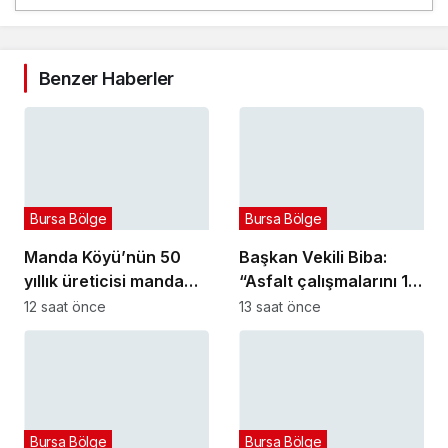
Benzer Haberler
Bursa Bölge
Bursa Bölge
Manda Köyü’nün 50
Başkan Vekili Biba:
yıllık üreticisi manda
“Asfalt çalışmalarını 12
sucuğu ve yoğurduyla
kat artırdık”
12 saat önce
13 saat önce
fark oluşturdu
Bursa Bölge
Bursa Bölge