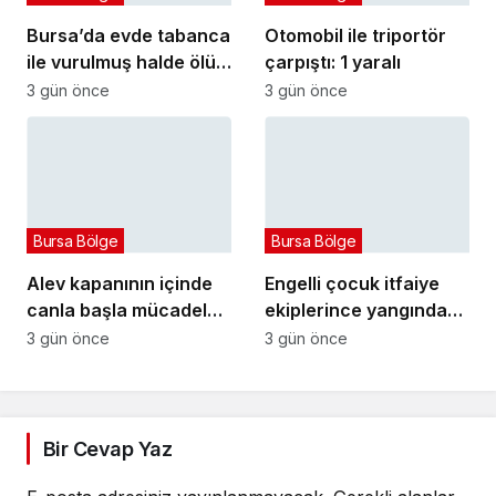
Bursa’da evde tabanca
Otomobil ile triportör
ile vurulmuş halde ölü
çarpıştı: 1 yaralı
bulundu
3 gün önce
3 gün önce
Bursa Bölge
Bursa Bölge
Alev kapanının içinde
Engelli çocuk itfaiye
canla başla mücadele
ekiplerince yangından
ettiler:
kurtarıldı
3 gün önce
3 gün önce
Bir Cevap Yaz