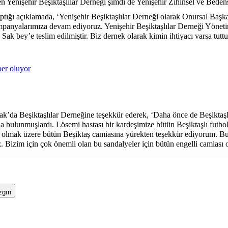
 Yenişehir Beşiktaşlılar Derneği şimdi de Yenişehir Zihinsel ve Bedense
 yaptığı açıklamada, ‘Yenişehir Beşiktaşlılar Derneği olarak Onursal Baş
panyalarımıza devam ediyoruz. Yenişehir Beşiktaşlılar Derneği Yönetim 
 Sak
bey’e teslim edilmiştir. Biz dernek olarak kimin ihtiyacı varsa tu
ber oluyor
ak
’da Beşiktaşlılar Derneğine teşekkür ederek, ‘Daha önce de Beşiktaşl
nda bulunmuşlardı. Lösemi hastası bir kardeşimize bütün Beşiktaşlı futb
ği olmak üzere bütün Beşiktaş camiasına yürekten teşekkür ediyorum. Bu
. Bizim için çok önemli olan bu sandalyeler için bütün engelli camiası 
zgın