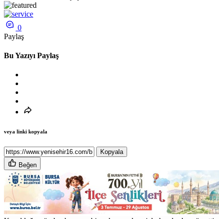
0
Paylaş
Bu Yazıyı Paylaş
veya linki kopyala
Kopyala
Beğen