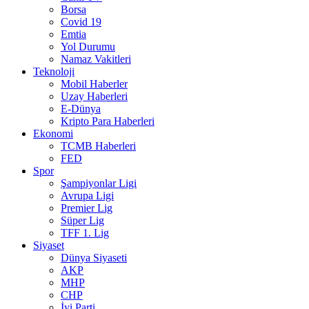
Borsa
Covid 19
Emtia
Yol Durumu
Namaz Vakitleri
Teknoloji
Mobil Haberler
Uzay Haberleri
E-Dünya
Kripto Para Haberleri
Ekonomi
TCMB Haberleri
FED
Spor
Şampiyonlar Ligi
Avrupa Ligi
Premier Lig
Süper Lig
TFF 1. Lig
Siyaset
Dünya Siyaseti
AKP
MHP
CHP
İyi Parti