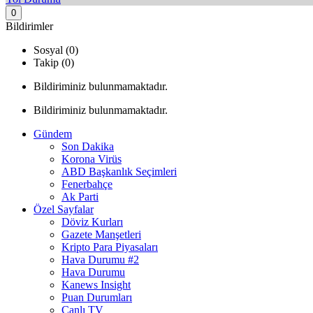
0
Bildirimler
Sosyal (0)
Takip (0)
Bildiriminiz bulunmamaktadır.
Bildiriminiz bulunmamaktadır.
Gündem
Son Dakika
Korona Virüs
ABD Başkanlık Seçimleri
Fenerbahçe
Ak Parti
Özel Sayfalar
Döviz Kurları
Gazete Manşetleri
Kripto Para Piyasaları
Hava Durumu #2
Hava Durumu
Kanews Insight
Puan Durumları
Canlı TV