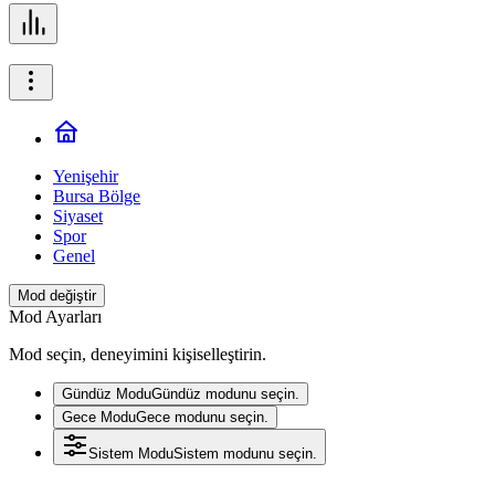
Yenişehir
Bursa Bölge
Siyaset
Spor
Genel
Mod değiştir
Mod Ayarları
Mod seçin, deneyimini kişiselleştirin.
Gündüz Modu
Gündüz modunu seçin.
Gece Modu
Gece modunu seçin.
Sistem Modu
Sistem modunu seçin.