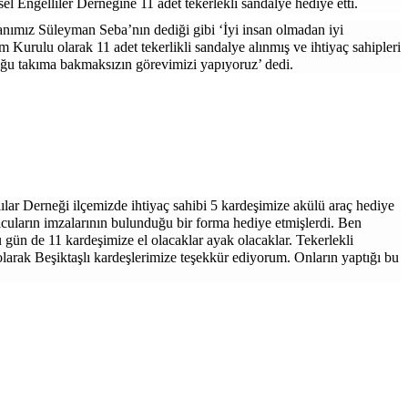
l Engelliler Derneğine 11 adet tekerlekli sandalye hediye etti.
kanımız Süleyman Seba’nın dediği gibi ‘İyi insan olmadan iyi
Kurulu olarak 11 adet tekerlikli sandalye alınmış ve ihtiyaç sahipleri
ttuğu takıma bakmaksızın görevimizi yapıyoruz’ dedi.
ılar Derneği ilçemizde ihtiyaç sahibi 5 kardeşimize akülü araç hediye
olcuların imzalarının bulunduğu bir forma hediye etmişlerdi. Ben
 gün de 11 kardeşimize el olacaklar ayak olacaklar. Tekerlekli
olarak Beşiktaşlı kardeşlerimize teşekkür ediyorum. Onların yaptığı bu