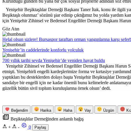
Kurulduğu günden bu yana bir çok sosyal projelerle adından söz ettiren
Yenişehir Beşiktaşlılar Derneği Başkanı Taner İtak, konu ile ilgili
Beşiktaşlı olunmaz’ sözünü şiar edinip çıktığımız bu yolda yardım kam
için Yenişehir Zihinsel ve Bedensel Engelliler Derneği Başkanı
Harun
Göz Atın
Helal olsun sizlere! Bursaspor taraftarı orman yangınlarına karşı sefer
Yenişehir’in caddelerinde konforlu yolculuk
700 yıllık tarihi sevda Yenişehir’de yeniden hayat buldu
Yenişehir Zihinsel ve Bedensel Engelliler Derneği Başkanı
Harun S
etmişti. Yenişehirli engelli kardeşlerimize forma ve kırtasiye yardımı
yaptıkları bu desteklerden dolayı başta Yenişehir Beşiktaşlılar Derne
sandalye bir engelli için ne kadar önemli bunu kelimelerle anlatamayız
güzellik bütün sivil toplum kuruluşlarına örnek olsun’ dedi.
Beğendim
Harika
Haha
Vay
Üzgün
Kı
Beşiktaşlılar Derneğinden anlamlı bağış
+
-
0
Paylaş