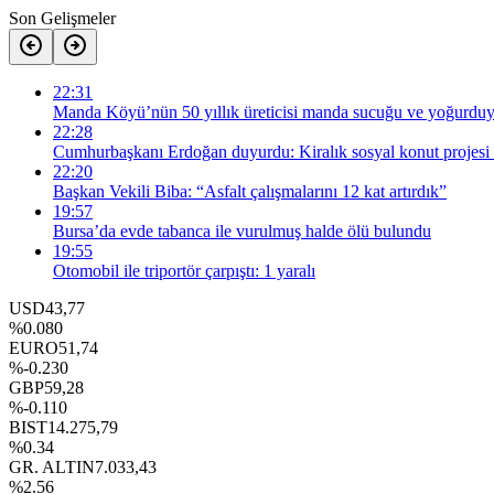
Son Gelişmeler
22:31
Manda Köyü’nün 50 yıllık üreticisi manda sucuğu ve yoğurduyl
22:28
Cumhurbaşkanı Erdoğan duyurdu: Kiralık sosyal konut projesi 
22:20
Başkan Vekili Biba: “Asfalt çalışmalarını 12 kat artırdık”
19:57
Bursa’da evde tabanca ile vurulmuş halde ölü bulundu
19:55
Otomobil ile triportör çarpıştı: 1 yaralı
USD
43,77
%0.080
EURO
51,74
%-0.230
GBP
59,28
%-0.110
BIST
14.275,79
%0.34
GR. ALTIN
7.033,43
%2.56