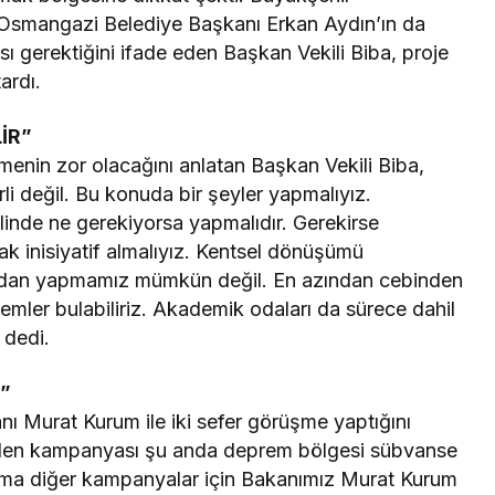
in Osmangazi Belediye Başkanı Erkan Aydın’ın da
sı gerektiğini ifade eden Başkan Vekili Biba, proje
ardı.
İR”
enin zor olacağını anlatan Başkan Vekili Biba,
i değil. Bu konuda bir şeyler yapmalıyız.
halinde ne gerekiyorsa yapmalıdır. Gerekirse
rak inisiyatif almalıyız. Kentsel dönüşümü
adan yapmamız mümkün değil. En azından cebinden
temler bulabiliriz. Akademik odaları da sürece dahil
 dedi.
”
anı Murat Kurum ile iki sefer görüşme yaptığını
izden kampanyası şu anda deprem bölgesi sübvanse
ma diğer kampanyalar için Bakanımız Murat Kurum