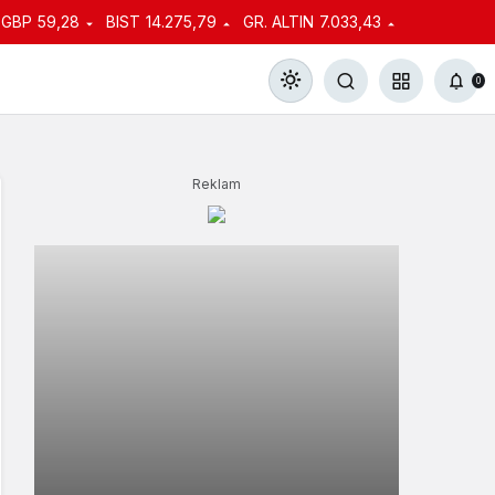
GBP
59,28
BIST
14.275,79
GR. ALTIN
7.033,43
0
Reklam
Gündüz Modu
Gündüz modunu seçin.
Gece Modu
Gece modunu seçin.
Sistem Modu
Sistem modunu seçin.