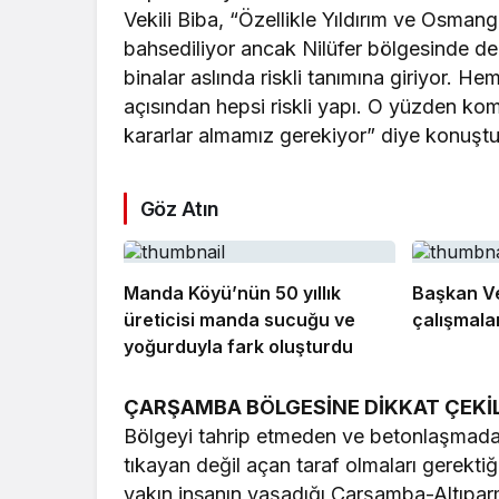
Vekili Biba, “Özellikle Yıldırım ve Osman
bahsediliyor ancak Nilüfer bölgesinde de
binalar aslında riskli tanımına giriyor. H
açısından hepsi riskli yapı. O yüzden k
kararlar almamız gerekiyor” diye konuştu
Göz Atın
Manda Köyü’nün 50 yıllık
Başkan Vek
üreticisi manda sucuğu ve
çalışmalar
yoğurduyla fark oluşturdu
ÇARŞAMBA BÖLGESİNE DİKKAT ÇEKİ
Bölgeyi tahrip etmeden ve betonlaşmada
tıkayan değil açan taraf olmaları gerektiğ
yakın insanın yaşadığı Çarşamba-Altıpar