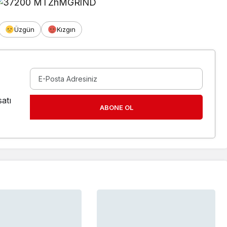
Üzgün
Kızgın
atı
ABONE OL