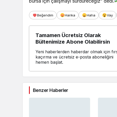
bursa için çalışmayı sürdüreceğiz” dedi.
Beğendim
Harika
Haha
Vay
Tamamen Ücretsiz Olarak
Bültenimize Abone Olabilirsin
Yeni haberlerden haberdar olmak için fırs
kaçırma ve ücretsiz e-posta aboneliğini
hemen başlat.
Benzer Haberler