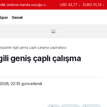
llık üreticisi manda sucuğu ve
USD
43,77
EURO
51,74
turdu
Spor
Genel
üşümle ilgili geniş çaplı çalışma yapmalıyız
ili geniş çaplı çalışma
2026, 22:35
güncellendi