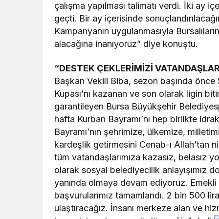
çalışma yapılması talimatı verdi. İki ay i
geçti. Bir ay içerisinde sonuçlandırılaca
Kampanyanın uygulanmasıyla Bursalıları
alacağına inanıyoruz” diye konuştu.
“DESTEK ÇEKLERİMİZİ VATANDAŞLAR
Başkan Vekili Biba, sezon başında önce 
Kupası’nı kazanan ve son olarak ligin bi
garantileyen Bursa Büyükşehir Belediyes
hafta Kurban Bayramı’nı hep birlikte idra
Bayramı’nın şehrimize, ülkemize, milleti
kardeşlik getirmesini Cenab-ı Allah’tan n
tüm vatandaşlarımıza kazasız, belasız yo
olarak sosyal belediyecilik anlayışımız d
yanında olmaya devam ediyoruz. Emekli 
başvurularımız tamamlandı. 2 bin 500 lira
ulaştıracağız. İnsanı merkeze alan ve hiz