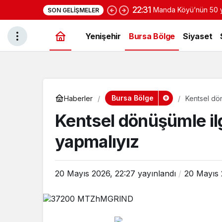
22:31
Manda Köyü’nün 50 yı
SON GELIŞMELER
yoğurduyla fark oluş
Yenişehir
Bursa Bölge
Siyaset
Bursa Bölge
Haberler
Kentsel dön
Kentsel dönüşümle ilg
yapmalıyız
20 Mayıs 2026, 22:27
yayınlandı
20 Mayıs 