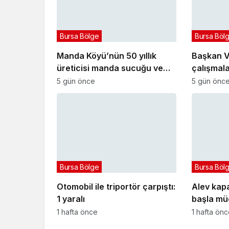
Bursa Bölge
Bursa Böl
Manda Köyü’nün 50 yıllık
Başkan Ve
üreticisi manda sucuğu ve
çalışmalar
yoğurduyla fark oluşturdu
5 gün önce
5 gün önc
Bursa Bölge
Bursa Böl
Otomobil ile triportör çarpıştı:
Alev kapa
1 yaralı
başla müc
1 hafta önce
1 hafta ön