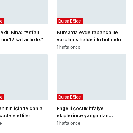
ge
Bursa Bölge
kili Biba: “Asfalt
Bursa’da evde tabanca ile
ını 12 kat artırdık”
vurulmuş halde ölü bulundu
e
1 hafta önce
ge
Bursa Bölge
nının içinde canla
Engelli çocuk itfaiye
adele ettiler:
ekiplerince yangından
kurtarıldı
ce
1 hafta önce