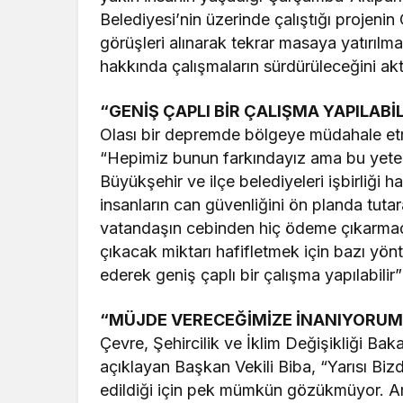
Belediyesi’nin üzerinde çalıştığı projen
görüşleri alınarak tekrar masaya yatırılma
hakkında çalışmaların sürdürüleceğini akt
“GENİŞ ÇAPLI BİR ÇALIŞMA YAPILABİL
Olası bir depremde bölgeye müdahale etm
“Hepimiz bunun farkındayız ama bu yeterl
Büyükşehir ve ilçe belediyeleri işbirliği 
insanların can güvenliğini ön planda tuta
vatandaşın cebinden hiç ödeme çıkarm
çıkacak miktarı hafifletmek için bazı yön
ederek geniş çaplı bir çalışma yapılabilir”
“MÜJDE VERECEĞİMİZE İNANIYORUM
Çevre, Şehircilik ve İklim Değişikliği Bak
açıklayan Başkan Vekili Biba, “Yarısı B
edildiği için pek mümkün gözükmüyor. A