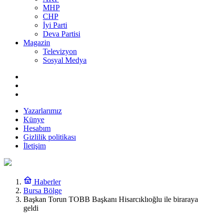
MHP
CHP
İyi Parti
Deva Partisi
Magazin
Televizyon
Sosyal Medya
Yazarlarımız
Künye
Hesabım
Gizlilik politikası
İletişim
Haberler
Bursa Bölge
Başkan Torun TOBB Başkanı Hisarcıklıoğlu ile biraraya
geldi