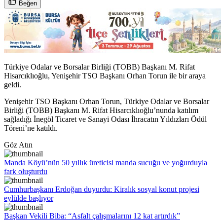
Beğen
Türkiye Odalar ve Borsalar Birliği (TOBB) Başkanı M. Rifat
Hisarcıklıoğlu, Yenişehir TSO Başkanı Orhan Torun ile bir araya
geldi.
Yenişehir TSO Başkanı Orhan Torun, Türkiye Odalar ve Borsalar
Birliği (TOBB) Başkanı M. Rifat Hisarcıklıoğlu’nunda katılım
sağladığı İnegöl Ticaret ve Sanayi Odası İhracatın Yıldızları Ödül
Töreni’ne katıldı.​
Göz Atın
Manda Köyü’nün 50 yıllık üreticisi manda sucuğu ve yoğurduyla
fark oluşturdu
Cumhurbaşkanı Erdoğan duyurdu: Kiralık sosyal konut projesi
eylülde başlıyor
Başkan Vekili Biba: “Asfalt çalışmalarını 12 kat artırdık”