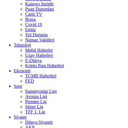
Kanews Insight
Puan Durumları
Canlı TV
Borsa
Covid 19
Emtia
Yol Durumu
Namaz Vakitleri
Teknoloji
Mobil Haberler
Uzay Haberleri
E-Dünya
Kripto Para Haberleri
Ekonomi
TCMB Haberleri
FED
Spor
Şampiyonlar Ligi
Avrupa Ligi
Premier Lig
Süper Lig
TFF 1. Lig
Siyaset
Dünya Siyaseti
AKP