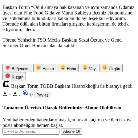
Başkan Torun “Ödül almaya hak kazanan ve aynı zamanda Odamız
üyesi olan Fine Food Gıda ve Murat Kabloya İlçemiz ekonomisine
ve istihdamına bulundukları katkıdan dolayı teşekkür ediyorum.
Törende ödül alan bütün firmaları girişimci kardeşlerimi de tebrik
ediyorum.” dedi.
Törene Yenişehir TSO Meclis Başkanı Sezai Öztürk ve Genel
Sekreter Ömer Hamamcılar’da katıldı.
Beğendim
Harika
Haha
Vay
Üzgün
Kızgın
Başkan Torun TOBB Başkanı Hisarcıklıoğlu ile biraraya geldi
+
-
0
Paylaş
Tamamen Ücretsiz Olarak Bültenimize Abone Olabilirsin
Yeni haberlerden haberdar olmak için fırsatı kaçırma ve ücretsiz e-
posta aboneliğini hemen başlat.
Abone Ol