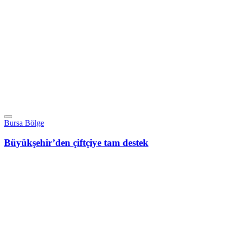
Bursa Bölge
Büyükşehir’den çiftçiye tam destek