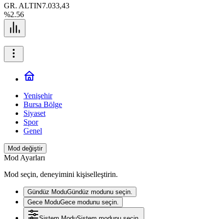
GR. ALTIN
7.033,43
%2.56
Yenişehir
Bursa Bölge
Siyaset
Spor
Genel
Mod değiştir
Mod Ayarları
Mod seçin, deneyimini kişiselleştirin.
Gündüz Modu
Gündüz modunu seçin.
Gece Modu
Gece modunu seçin.
Sistem Modu
Sistem modunu seçin.