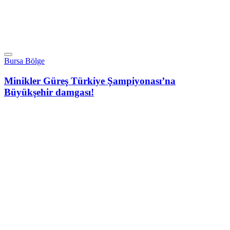
Bursa Bölge
Minikler Güreş Türkiye Şampiyonası’na
Büyükşehir damgası!