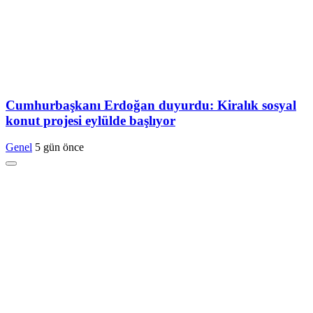
Cumhurbaşkanı Erdoğan duyurdu: Kiralık sosyal
konut projesi eylülde başlıyor
Genel
5 gün önce