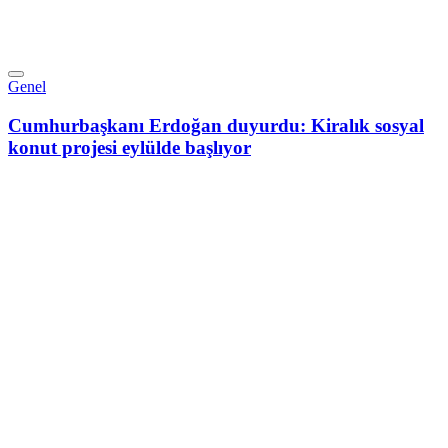
Genel
Cumhurbaşkanı Erdoğan duyurdu: Kiralık sosyal
konut projesi eylülde başlıyor