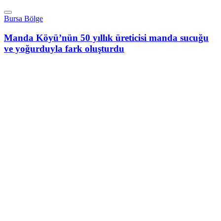
Bursa Bölge
Manda Köyü’nün 50 yıllık üreticisi manda sucuğu
ve yoğurduyla fark oluşturdu