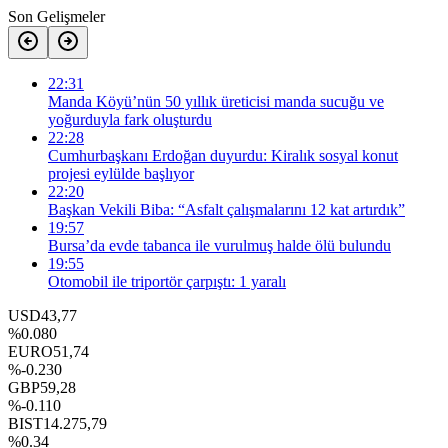
Son Gelişmeler
22:31
Manda Köyü’nün 50 yıllık üreticisi manda sucuğu ve
yoğurduyla fark oluşturdu
22:28
Cumhurbaşkanı Erdoğan duyurdu: Kiralık sosyal konut
projesi eylülde başlıyor
22:20
Başkan Vekili Biba: “Asfalt çalışmalarını 12 kat artırdık”
19:57
Bursa’da evde tabanca ile vurulmuş halde ölü bulundu
19:55
Otomobil ile triportör çarpıştı: 1 yaralı
USD
43,77
%0.080
EURO
51,74
%-0.230
GBP
59,28
%-0.110
BIST
14.275,79
%0.34