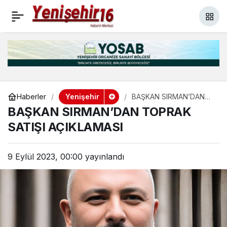
MHP’DE YENİ YÖNETİM
+
-
0
Paylaş
BELLİ OLDU
Yenişehir
Haberler
BAŞKAN SIRMAN’DAN
TOPRAK SATIŞI
BAŞKAN SIRMAN’DAN TOPRAK
AÇIKLAMASI
SATIŞI AÇIKLAMASI
9 Eylül 2023, 00:00
yayınlandı