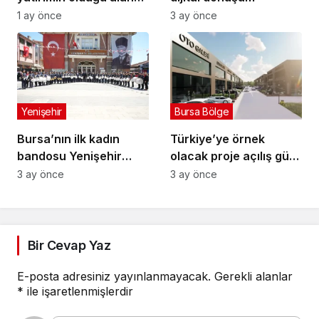
jandarma karakolu
1 ay önce
3 ay önce
yapılıyor
Yenişehir
Bursa Bölge
Bursa’nın ilk kadın
Türkiye’ye örnek
bandosu Yenişehir
olacak proje açılış gün
sokaklarında
sayıyor
3 ay önce
3 ay önce
Bir Cevap Yaz
E-posta adresiniz yayınlanmayacak.
Gerekli alanlar
*
ile işaretlenmişlerdir