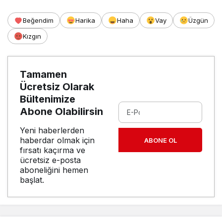
Beğendim
Harika
Haha
Vay
Üzgün
Kızgın
Tamamen
Ücretsiz Olarak
Bültenimize
Abone Olabilirsin
Yeni haberlerden
haberdar olmak için
ABONE OL
fırsatı kaçırma ve
ücretsiz e-posta
aboneliğini hemen
başlat.