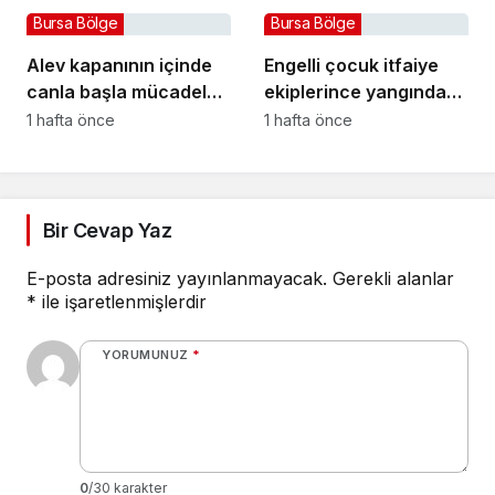
Bursa Bölge
Bursa Bölge
Alev kapanının içinde
Engelli çocuk itfaiye
canla başla mücadele
ekiplerince yangından
ettiler:
kurtarıldı
1 hafta önce
1 hafta önce
Bir Cevap Yaz
E-posta adresiniz yayınlanmayacak.
Gerekli alanlar
*
ile işaretlenmişlerdir
YORUMUNUZ
*
0
/30 karakter