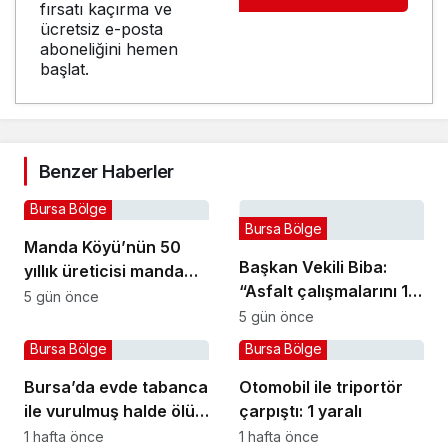
fırsatı kaçırma ve
ücretsiz e-posta
aboneliğini hemen
başlat.
Benzer Haberler
Bursa Bölge
Bursa Bölge
Manda Köyü’nün 50
Başkan Vekili Biba:
yıllık üreticisi manda
“Asfalt çalışmalarını 12
sucuğu ve yoğurduyla
5 gün önce
kat artırdık”
5 gün önce
fark oluşturdu
Bursa Bölge
Bursa Bölge
Bursa’da evde tabanca
Otomobil ile triportör
ile vurulmuş halde ölü
çarpıştı: 1 yaralı
bulundu
1 hafta önce
1 hafta önce