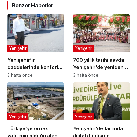
Benzer Haberler
Yenişehir
Yenişehir
Yenişehir’in
700 yıllık tarihi sevda
caddelerinde konforlu
Yenişehir’de yeniden
yolculuk
hayat buldu
3 hafta önce
3 hafta önce
Yenişehir
Yenişehir
Türkiye’ye örnek
Yenişehir’de tarımda
yatırımın olduğu alana
dijital dönüşüm