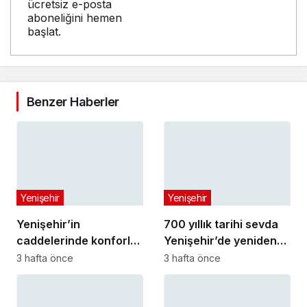
ücretsiz e-posta
aboneliğini hemen
başlat.
Benzer Haberler
Yenişehir
Yenişehir
Yenişehir’in
700 yıllık tarihi sevda
caddelerinde konforlu
Yenişehir’de yeniden
yolculuk
hayat buldu
3 hafta önce
3 hafta önce