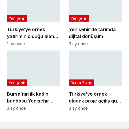
Yenişehir
Yenişehir
Türkiye’ye örnek
Yenişehir’de tarımda
yatırımın olduğu alana
dijital dönüşüm
jandarma karakolu
1 ay önce
3 ay önce
yapılıyor
Yenişehir
Bursa Bölge
Bursa’nın ilk kadın
Türkiye’ye örnek
bandosu Yenişehir
olacak proje açılış gün
sokaklarında
sayıyor
3 ay önce
3 ay önce