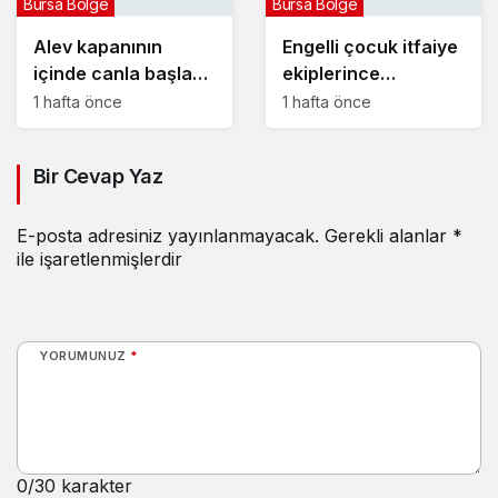
Bursa Bölge
Bursa Bölge
Alev kapanının
Engelli çocuk itfaiye
içinde canla başla
ekiplerince
mücadele ettiler:
yangından kurtarıldı
1 hafta önce
1 hafta önce
Bir Cevap Yaz
E-posta adresiniz yayınlanmayacak.
Gerekli alanlar
*
ile işaretlenmişlerdir
YORUMUNUZ
*
0
/30 karakter