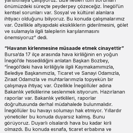
yansıtmaya çalışıyoruz. Bize iletilen tüm sorunları
önümüzdeki süreçte peyderpey çözeceğiz. İnegöl’ün
kentsel sorunları var. Sosyal ve kültürel alanlara
ihtiyacı olduğunu biliyoruz. Bu konuda çalışmalarımız
var. Özellikle altyapıdaki eksikliklerin giderilmesini, gölet
ve sulamayla ilgili taleplerin karşılanmasını
önemsiyoruz” dedi.
“Havanın kirlenmesine müsaade etmek cinayettir”
Bursa’da 17 ilçe arasında hava kirliliğinin en yoğun
İnegöl’de hissedildiğini anlatan Başkan Bozbey,
“İnegöl’deki hava kirliliğiyle ilgili Kaymakamımızla,
Belediye Başkanımızla, Ticaret ve Sanayi Odamızla,
Ziraat Odamızla ve muhtarlarımızla topyekün bir
çalışmaya ihtiyaç var. Özellikle İnegöllüler adına
Bakanlık yetkililerine seslenmek istiyorum. Hazırlanan
raporlar var. Bakanlık yetkilileri, raporlar
doğrultusunda derhal müdahalede bulunmalıdır.
İnegöllüler bu havayı solumayı hak etmiyor. Yıllardır
yöneticiler bu konuda duyarsız kalmış. Bunu
görüyoruz. Duyarlı olsalardı hava bu kadar kirli
olmazdı. Bu konuda esnafa, ticaret erbabına ve