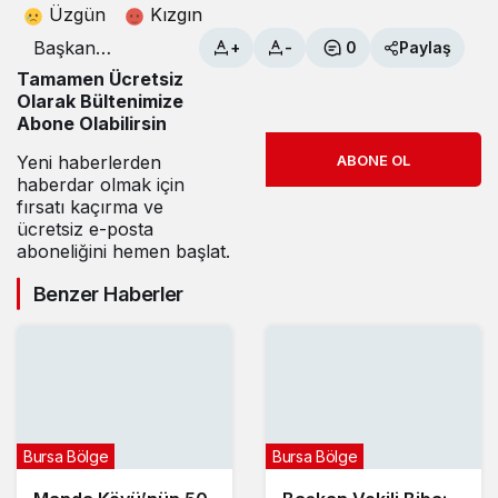
Üzgün
Kızgın
Başkan
+
-
0
Paylaş
Bozbey,
Tamamen Ücretsiz
“İnegöl’deki
Olarak Bültenimize
hava kirliliğiyle
Abone Olabilirsin
ilgili topyekün
çalışmaya
Yeni haberlerden
ABONE OL
ihtiyaç var”
haberdar olmak için
fırsatı kaçırma ve
ücretsiz e-posta
aboneliğini hemen başlat.
Benzer Haberler
Bursa Bölge
Bursa Bölge