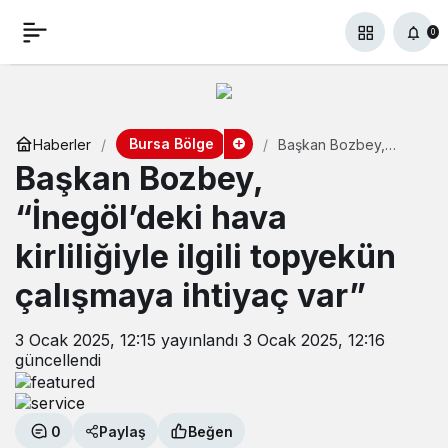
0
Bursa Bölge
Haberler
Başkan Bozbey,
“İnegöl’deki hava
Başkan Bozbey,
kirliliğiyle ilgili
topyekün çalışmaya
“İnegöl’deki hava
ihtiyaç var”
kirliliğiyle ilgili topyekün
çalışmaya ihtiyaç var”
3 Ocak 2025, 12:15
yayınlandı
3 Ocak 2025, 12:16
güncellendi
0
Paylaş
Beğen