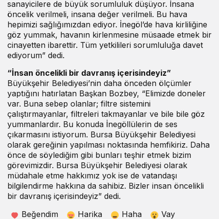
sanayicilere de büyük sorumluluk düşüyor. İnsana
öncelik verilmeli, insana değer verilmeli. Bu hava
hepimizi sağlığımızdan ediyor. İnegöl’de hava kirliliğine
göz yummak, havanın kirlenmesine müsaade etmek bir
cinayetten ibarettir. Tüm yetkilileri sorumluluğa davet
ediyorum” dedi.
“İnsan öncelikli bir davranış içerisindeyiz”
Büyükşehir Belediyesi’nin daha önceden ölçümler
yaptığını hatırlatan Başkan Bozbey, “Elimizde doneler
var. Buna sebep olanlar; filtre sistemini
çalıştırmayanlar, filtreleri takmayanlar ve bile bile göz
yummanlardır. Bu konuda İnegöllülerin de ses
çıkarmasını istiyorum. Bursa Büyükşehir Belediyesi
olarak gereğinin yapılması noktasında hemfikiriz. Daha
önce de söylediğim gibi bunları teşhir etmek bizim
görevimizdir. Bursa Büyükşehir Belediyesi olarak
müdahale etme hakkımız yok ise de vatandaşı
bilgilendirme hakkına da sahibiz. Bizler insan öncelikli
bir davranış içerisindeyiz” dedi.
Beğendim
Harika
Haha
Vay