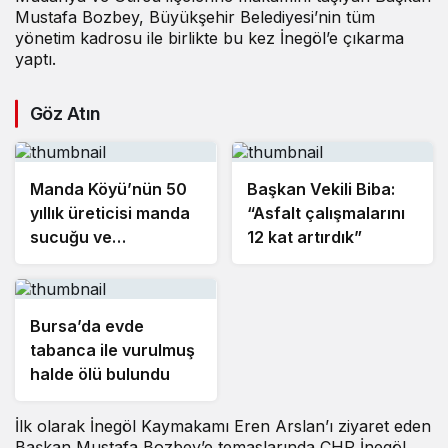
Mustafa Bozbey, Büyükşehir Belediyesi’nin tüm
yönetim kadrosu ile birlikte bu kez İnegöl’e çıkarma
yaptı.
Göz Atın
Manda Köyü’nün 50
Başkan Vekili Biba:
yıllık üreticisi manda
“Asfalt çalışmalarını
sucuğu ve
12 kat artırdık”
yoğurduyla fark
oluşturdu
Bursa’da evde
tabanca ile vurulmuş
halde ölü bulundu
İlk olarak İnegöl Kaymakamı Eren Arslan’ı ziyaret eden
Başkan Mustafa Bozbey’e temaslarında CHP İnegöl