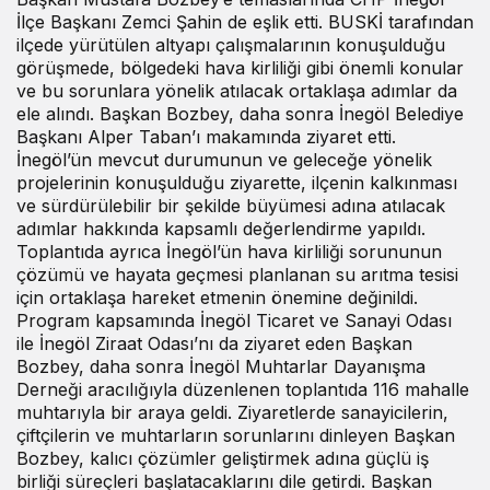
İlçe Başkanı Zemci Şahin de eşlik etti. BUSKİ tarafından
ilçede yürütülen altyapı çalışmalarının konuşulduğu
görüşmede, bölgedeki hava kirliliği gibi önemli konular
ve bu sorunlara yönelik atılacak ortaklaşa adımlar da
ele alındı. Başkan Bozbey, daha sonra İnegöl Belediye
Başkanı Alper Taban’ı makamında ziyaret etti.
İnegöl’ün mevcut durumunun ve geleceğe yönelik
projelerinin konuşulduğu ziyarette, ilçenin kalkınması
ve sürdürülebilir bir şekilde büyümesi adına atılacak
adımlar hakkında kapsamlı değerlendirme yapıldı.
Toplantıda ayrıca İnegöl’ün hava kirliliği sorununun
çözümü ve hayata geçmesi planlanan su arıtma tesisi
için ortaklaşa hareket etmenin önemine değinildi.
Program kapsamında İnegöl Ticaret ve Sanayi Odası
ile İnegöl Ziraat Odası’nı da ziyaret eden Başkan
Bozbey, daha sonra İnegöl Muhtarlar Dayanışma
Derneği aracılığıyla düzenlenen toplantıda 116 mahalle
muhtarıyla bir araya geldi. Ziyaretlerde sanayicilerin,
çiftçilerin ve muhtarların sorunlarını dinleyen Başkan
Bozbey, kalıcı çözümler geliştirmek adına güçlü iş
birliği süreçleri başlatacaklarını dile getirdi. Başkan