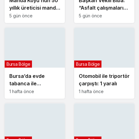
Manda Köyü’nün 50
Başkan Vekili Biba:
yıllık üreticisi manda
“Asfalt çalışmalarını
sucuğu ve
12 kat artırdık”
5 gün önce
5 gün önce
yoğurduyla fark
oluşturdu
Bursa Bölge
Bursa Bölge
Bursa’da evde
Otomobil ile triportör
tabanca ile
çarpıştı: 1 yaralı
vurulmuş halde ölü
1 hafta önce
1 hafta önce
bulundu