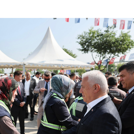
Bursa Bölge
Manda Köyü’nün 50 yıllık
üreticisi manda sucuğu ve
yoğurduyla fark oluşturdu