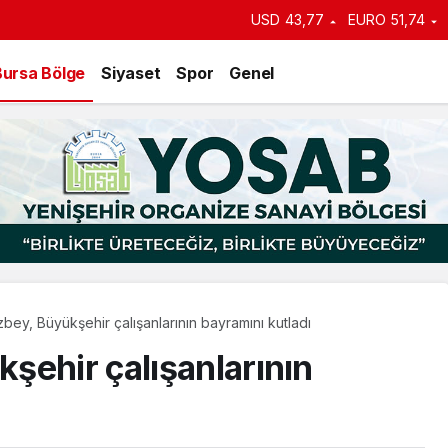
an duyurdu: Kiralık sosyal
USD
43,77
EURO
51,74
e başlıyor
Bursa Bölge
Siyaset
Spor
Genel
ey, Büyükşehir çalışanlarının bayramını kutladı
şehir çalışanlarının