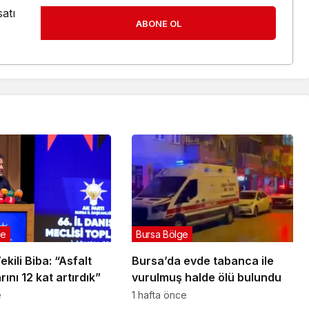
atı
ABONE OL
ge
Bursa Bölge
kili Biba: “Asfalt
Bursa’da evde tabanca ile
ını 12 kat artırdık”
vurulmuş halde ölü bulundu
e
1 hafta önce