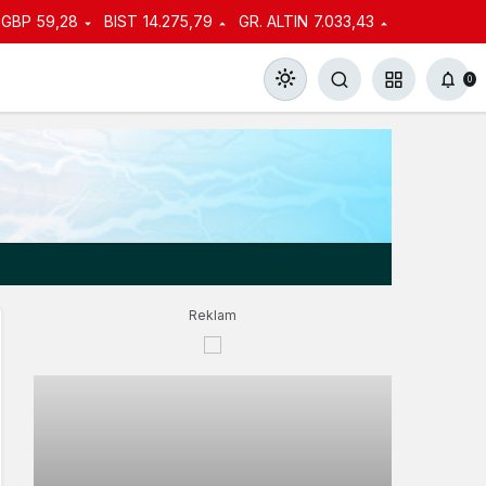
GBP
59,28
BIST
14.275,79
GR. ALTIN
7.033,43
0
Gündüz Modu
Gündüz modunu seçin.
Reklam
Gece Modu
Gece modunu seçin.
Sistem Modu
Sistem modunu seçin.