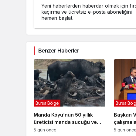
Yeni haberlerden haberdar olmak için fırs
kaçırma ve ücretsiz e-posta aboneliğini
hemen başlat.
Benzer Haberler
Bursa Bölge
Bursa Böl
Manda Köyü’nün 50 yıllık
Başkan Ve
üreticisi manda sucuğu ve
çalışmalar
yoğurduyla fark oluşturdu
5 gün önce
5 gün önc