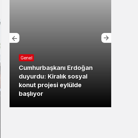
Genel
Cumhurbaşkanı Erdoğan
Bursa
duyurdu: Kiralık sosyal
konut projesi eylülde
Başk
başlıyor
çalı