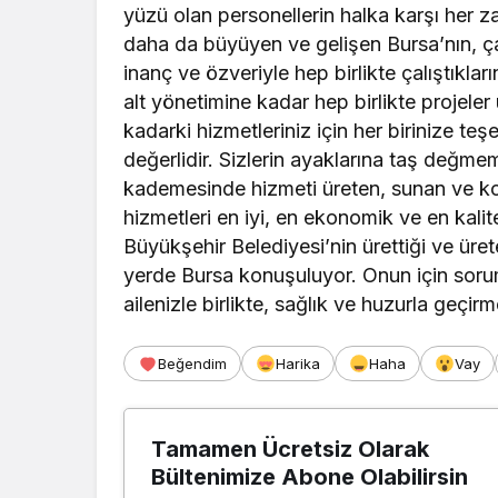
yüzü olan personellerin halka karşı her z
daha da büyüyen ve gelişen Bursa’nın, ça
inanç ve özveriyle hep birlikte çalıştıkl
alt yönetimine kadar hep birlikte projeler
kadarki hizmetleriniz için her birinize teş
değerlidir. Sizlerin ayaklarına taş değm
kademesinde hizmeti üreten, sunan ve kon
hizmetleri en iyi, en ekonomik ve en kali
Büyükşehir Belediyesi’nin ürettiği ve üret
yerde Bursa konuşuluyor. Onun için sor
ailenizle birlikte, sağlık ve huzurla geçir
Beğendim
Harika
Haha
Vay
Tamamen Ücretsiz Olarak
Bültenimize Abone Olabilirsin