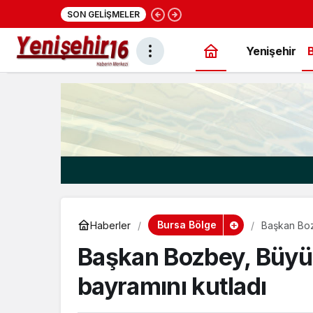
22:28
Cumhurbaşkanı Erdoğ
SON GELIŞMELER
konut projesi eylüld
Yenişehir
Bursa Bölge
Haberler
Başkan Bozb
Başkan Bozbey, Büyük
bayramını kutladı