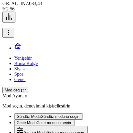
GR. ALTIN
7.033,43
%2.56
Yenişehir
Bursa Bölge
Siyaset
Spor
Genel
Mod değiştir
Mod Ayarları
Mod seçin, deneyimini kişiselleştirin.
Gündüz Modu
Gündüz modunu seçin.
Gece Modu
Gece modunu seçin.
Sistem Modu
Sistem modunu seçin.