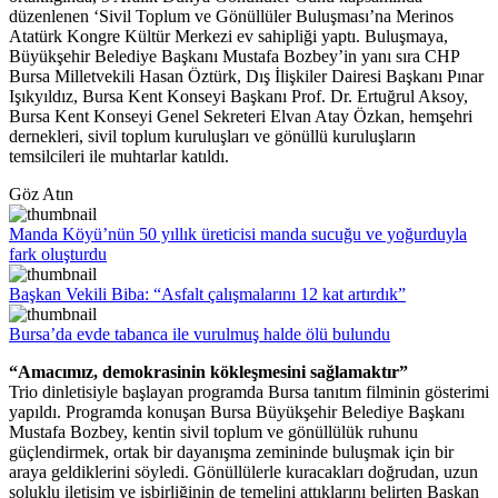
düzenlenen ‘Sivil Toplum ve Gönüllüler Buluşması’na Merinos
Atatürk Kongre Kültür Merkezi ev sahipliği yaptı. Buluşmaya,
Büyükşehir Belediye Başkanı Mustafa Bozbey’in yanı sıra CHP
Bursa Milletvekili Hasan Öztürk, Dış İlişkiler Dairesi Başkanı Pınar
Işıkyıldız, Bursa Kent Konseyi Başkanı Prof. Dr. Ertuğrul Aksoy,
Bursa Kent Konseyi Genel Sekreteri Elvan Atay Özkan, hemşehri
dernekleri, sivil toplum kuruluşları ve gönüllü kuruluşların
temsilcileri ile muhtarlar katıldı.
Göz Atın
Manda Köyü’nün 50 yıllık üreticisi manda sucuğu ve yoğurduyla
fark oluşturdu
Başkan Vekili Biba: “Asfalt çalışmalarını 12 kat artırdık”
Bursa’da evde tabanca ile vurulmuş halde ölü bulundu
“Amacımız, demokrasinin kökleşmesini sağlamaktır”
Trio dinletisiyle başlayan programda Bursa tanıtım filminin gösterimi
yapıldı. Programda konuşan Bursa Büyükşehir Belediye Başkanı
Mustafa Bozbey, kentin sivil toplum ve gönüllülük ruhunu
güçlendirmek, ortak bir dayanışma zemininde buluşmak için bir
araya geldiklerini söyledi. Gönüllülerle kuracakları doğrudan, uzun
soluklu iletişim ve işbirliğinin de temelini attıklarını belirten Başkan