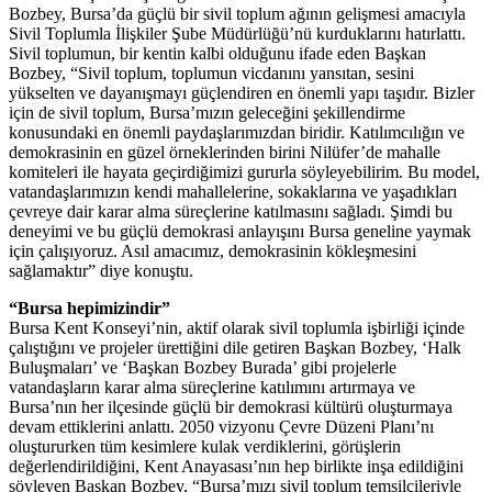
Bozbey, Bursa’da güçlü bir sivil toplum ağının gelişmesi amacıyla
Sivil Toplumla İlişkiler Şube Müdürlüğü’nü kurduklarını hatırlattı.
Sivil toplumun, bir kentin kalbi olduğunu ifade eden Başkan
Bozbey, “Sivil toplum, toplumun vicdanını yansıtan, sesini
yükselten ve dayanışmayı güçlendiren en önemli yapı taşıdır. Bizler
için de sivil toplum, Bursa’mızın geleceğini şekillendirme
konusundaki en önemli paydaşlarımızdan biridir. Katılımcılığın ve
demokrasinin en güzel örneklerinden birini Nilüfer’de mahalle
komiteleri ile hayata geçirdiğimizi gururla söyleyebilirim. Bu model,
vatandaşlarımızın kendi mahallelerine, sokaklarına ve yaşadıkları
çevreye dair karar alma süreçlerine katılmasını sağladı. Şimdi bu
deneyimi ve bu güçlü demokrasi anlayışını Bursa geneline yaymak
için çalışıyoruz. Asıl amacımız, demokrasinin kökleşmesini
sağlamaktır” diye konuştu.
“Bursa hepimizindir”
Bursa Kent Konseyi’nin, aktif olarak sivil toplumla işbirliği içinde
çalıştığını ve projeler ürettiğini dile getiren Başkan Bozbey, ‘Halk
Buluşmaları’ ve ‘Başkan Bozbey Burada’ gibi projelerle
vatandaşların karar alma süreçlerine katılımını artırmaya ve
Bursa’nın her ilçesinde güçlü bir demokrasi kültürü oluşturmaya
devam ettiklerini anlattı. 2050 vizyonu Çevre Düzeni Planı’nı
oluştururken tüm kesimlere kulak verdiklerini, görüşlerin
değerlendirildiğini, Kent Anayasası’nın hep birlikte inşa edildiğini
söyleyen Başkan Bozbey, “Bursa’mızı sivil toplum temsilcileriyle