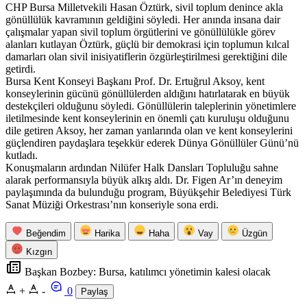
CHP Bursa Milletvekili Hasan Öztürk, sivil toplum denince akla
gönüllülük kavramının geldiğini söyledi. Her anında insana dair
çalışmalar yapan sivil toplum örgütlerini ve gönüllülükle görev
alanları kutlayan Öztürk, güçlü bir demokrasi için toplumun kılcal
damarları olan sivil inisiyatiflerin özgürleştirilmesi gerektiğini dile
getirdi.
Bursa Kent Konseyi Başkanı Prof. Dr. Ertuğrul Aksoy, kent
konseylerinin gücünü gönüllülerden aldığını hatırlatarak en büyük
destekçileri olduğunu söyledi. Gönüllülerin taleplerinin yönetimlere
iletilmesinde kent konseylerinin en önemli çatı kuruluşu olduğunu
dile getiren Aksoy, her zaman yanlarında olan ve kent konseylerini
güçlendiren paydaşlara teşekkür ederek Dünya Gönüllüler Günü’nü
kutladı.
Konuşmaların ardından Nilüfer Halk Dansları Topluluğu sahne
alarak performansıyla büyük alkış aldı. Dr. Figen Ar’ın deneyim
paylaşımında da bulunduğu program, Büyükşehir Belediyesi Türk
Sanat Müziği Orkestrası’nın konseriyle sona erdi.
Beğendim
Harika
Haha
Vay
Üzgün
Kızgın
Başkan Bozbey: Bursa, katılımcı yönetimin kalesi olacak
+
-
0
Paylaş