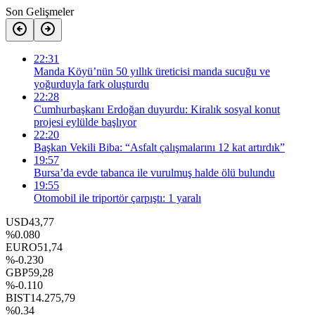
Son Gelişmeler
22:31
Manda Köyü’nün 50 yıllık üreticisi manda sucuğu ve
yoğurduyla fark oluşturdu
22:28
Cumhurbaşkanı Erdoğan duyurdu: Kiralık sosyal konut
projesi eylülde başlıyor
22:20
Başkan Vekili Biba: “Asfalt çalışmalarını 12 kat artırdık”
19:57
Bursa’da evde tabanca ile vurulmuş halde ölü bulundu
19:55
Otomobil ile triportör çarpıştı: 1 yaralı
USD
43,77
%0.080
EURO
51,74
%-0.230
GBP
59,28
%-0.110
BIST
14.275,79
%0.34