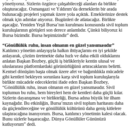
yönetiyoruz. Sizlerin özgürce çalışabileceği alanları da birlikte
oluşturacağız. Osmangazi ve Yıldırım’da derneklerin bir arada
bulunacağı projeleri yapmak üzere yola açıktık. Emeklerinize destek
olmak için adımlar atıyoruz. Bugünleri de atlatacağız. Birlikte
aşacağız. Yeniden Yeşil Bursa’nın kurulması konusunda sivil toplum
kuruluşlarının görüşleri son derece anlamlıdır. Çünkü biliyoruz ki
Bursa bizimdir. Bursa hepimizindir” dedi.
“Gönüllülük ruhu, insan olmanın en güzel yansımasıdır”
Katılımcı yönetim anlayışıyla halkın ihtiyaçlarını en iyi şekilde
anlayarak, çözüm üretmekte daha hızlı ve daha etkili olduklarını
anlatan Başkan Bozbey, güçlü iş birlikleriyle kentin ulusal ve
uluslararası platformlardaki görünürlüğünü artıracaklarını belirtti.
Kentsel dönüşüm başta olmak üzere afet ve bağımlılıkla mücadele
gibi kentleri bekleyen sorunlara karşı sivil toplum kuruluşlarıyla
birlikte mücadele edeceklerini ifade eden Başkan Bozbey,
“Gönüllülük ruhu, insan olmanın en güzel yansımasıdır. Sivil
toplumun bu ruhu, hem bireyleri hem de kentleri daha güçlü kılar.
Sizlerin dayanışması ve birlikteliği, Bursa adına büyük bir ilham
kaynağıdır. Bu etkinliğin, Bursa’mızın sivil toplum haritasını daha
da güçlendireceğine ve gönüllülük kültürünü daha geniş kitlelere
ulaştıracağına inanıyorum. Bursa, katılımcı yönetimin kalesi olacak.
Bunu sizlerle başaracağız. Dünya Gönüllüler Gününüzü
kutluyorum” dedi.